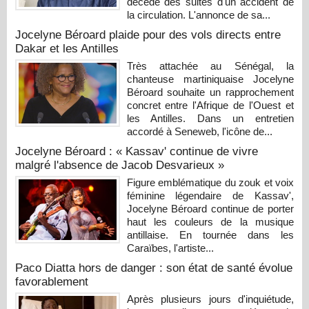
décédé des suites d'un accident de
la circulation. L'annonce de sa...
Jocelyne Béroard plaide pour des vols directs entre
Dakar et les Antilles
Très attachée au Sénégal, la
chanteuse martiniquaise Jocelyne
Béroard souhaite un rapprochement
concret entre l'Afrique de l'Ouest et
les Antilles. Dans un entretien
accordé à Seneweb, l'icône de...
Jocelyne Béroard : « Kassav' continue de vivre
malgré l'absence de Jacob Desvarieux »
Figure emblématique du zouk et voix
féminine légendaire de Kassav',
Jocelyne Béroard continue de porter
haut les couleurs de la musique
antillaise. En tournée dans les
Caraïbes, l'artiste...
Paco Diatta hors de danger : son état de santé évolue
favorablement
Après plusieurs jours d'inquiétude,