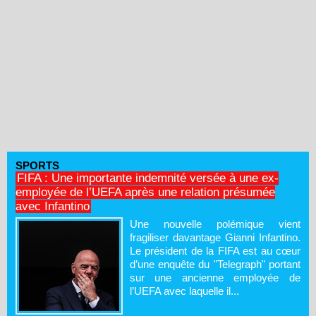
SPORTS
FIFA : Une importante indemnité versée à une ex-
employée de l’UEFA après une relation présumée
avec Infantino
Une nouvelle polémique vient
fragiliser davantage Gianni Infantino.
Le président de la FIFA est au cœur
d’une enquête du "Telegraph" portant
sur une ancienne employée de
l’UEFA avec laquelle il...