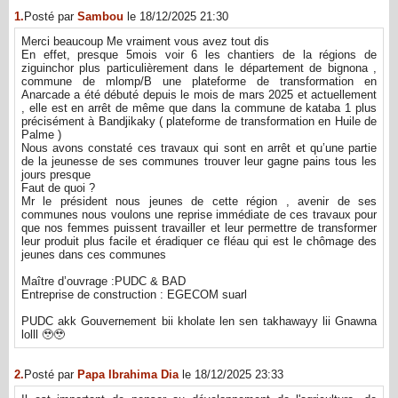
1.
Posté par
Sambou
le 18/12/2025 21:30
Merci beaucoup Me vraiment vous avez tout dis
En effet, presque 5mois voir 6 les chantiers de la régions de
ziguinchor plus particulièrement dans le département de bignona ,
commune de mlomp/B une plateforme de transformation en
Anarcade a été débuté depuis le mois de mars 2025 et actuellement
, elle est en arrêt de même que dans la commune de kataba 1 plus
précisément à Bandjikaky ( plateforme de transformation en Huile de
Palme )
Nous avons constaté ces travaux qui sont en arrêt et qu’une partie
de la jeunesse de ses communes trouver leur gagne pains tous les
jours presque
Faut de quoi ?
Mr le président nous jeunes de cette région , avenir de ses
communes nous voulons une reprise immédiate de ces travaux pour
que nos femmes puissent travailler et leur permettre de transformer
leur produit plus facile et éradiquer ce fléau qui est le chômage des
jeunes dans ces communes
Maître d’ouvrage :PUDC & BAD
Entreprise de construction : EGECOM suarl
PUDC akk Gouvernement bii kholate len sen takhawayy lii Gnawna
lolll 🥹🥹
2.
Posté par
Papa Ibrahima Dia
le 18/12/2025 23:33