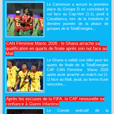
Le Cameroun a assuré la première
place du Groupe D en concédant le
nul face au Cap-Vert (1-1), jeudi à
Casablanca, lors de la troisième et
dernière journée de la phase de
groupes de la TotalEnergies...
CAN Féminine Maroc 2026 : le Ghana arrache sa
qualification en quarts de finale après son nul face au
Mali
Le Ghana a validé son billet pour les
quarts de finale de la TotalEnergies
CAF CAN Féminine Maroc 2026
après avoir arraché un match nul (1-
1) face au Mali, jeudi, au terme d'une
rencontre...
Après les excuses de la FIFA, la CAF renouvelle sa
confiance à Gianni Infantino
Le Comité exécutif de la