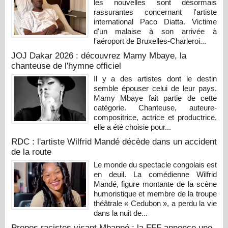
les nouvelles sont désormais
rassurantes concernant l'artiste
international Paco Diatta. Victime
d'un malaise à son arrivée à
l'aéroport de Bruxelles-Charleroi...
JOJ Dakar 2026 : découvrez Mamy Mbaye, la
chanteuse de l'hymne officiel
Il y a des artistes dont le destin
semble épouser celui de leur pays.
Mamy Mbaye fait partie de cette
catégorie. Chanteuse, auteure-
compositrice, actrice et productrice,
elle a été choisie pour...
RDC : l'artiste Wilfrid Mandé décède dans un accident
de la route
Le monde du spectacle congolais est
en deuil. La comédienne Wilfrid
Mandé, figure montante de la scène
humoristique et membre de la troupe
théâtrale « Cedubon », a perdu la vie
dans la nuit de...
Propos racistes visant Mbappé : la FFF annonce une