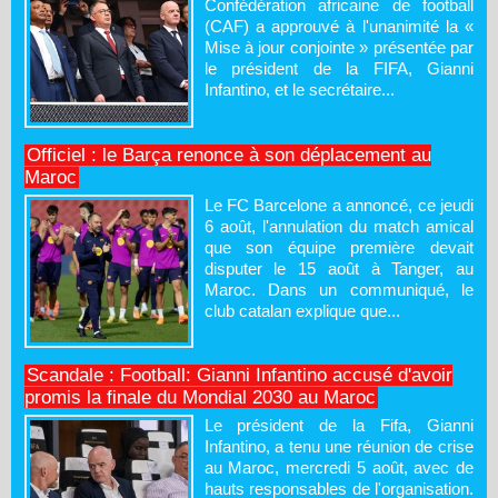
Confédération africaine de football
(CAF) a approuvé à l'unanimité la «
Mise à jour conjointe » présentée par
le président de la FIFA, Gianni
Infantino, et le secrétaire...
Officiel : le Barça renonce à son déplacement au
Maroc
Le FC Barcelone a annoncé, ce jeudi
6 août, l'annulation du match amical
que son équipe première devait
disputer le 15 août à Tanger, au
Maroc. Dans un communiqué, le
club catalan explique que...
Scandale : Football: Gianni Infantino accusé d'avoir
promis la finale du Mondial 2030 au Maroc
Le président de la Fifa, Gianni
Infantino, a tenu une réunion de crise
au Maroc, mercredi 5 août, avec de
hauts responsables de l'organisation.