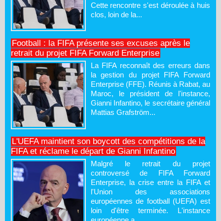
Cette rencontre s'est déroulée à huis
clos, loin de la...
Football : la FIFA présente ses excuses après le
retrait du projet FIFA Forward Enterprise
La FIFA reconnaît des erreurs dans
la gestion du projet FIFA Forward
Enterprise (FFE). Réunis à Rabat, au
Maroc, le président de l'instance,
Gianni Infantino, le secrétaire général
Mattias Grafström...
L'UEFA maintient son boycott des compétitions de la
FIFA et réclame le départ de Gianni Infantino
Malgré le retrait du projet
controversé de FIFA Forward
Enterprise, la crise entre la FIFA et
l'Union des associations
européennes de football (UEFA) est
loin d'être terminée. L'instance
européenne a...