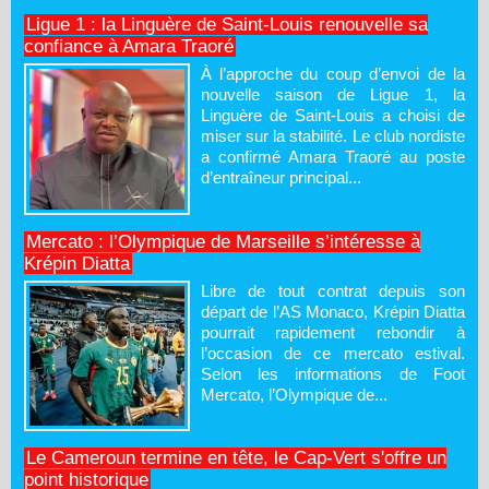
Ligue 1 : la Linguère de Saint-Louis renouvelle sa
confiance à Amara Traoré
À l’approche du coup d’envoi de la
nouvelle saison de Ligue 1, la
Linguère de Saint-Louis a choisi de
miser sur la stabilité. Le club nordiste
a confirmé Amara Traoré au poste
d’entraîneur principal...
Mercato : l’Olympique de Marseille s’intéresse à
Krépin Diatta
Libre de tout contrat depuis son
départ de l’AS Monaco, Krépin Diatta
pourrait rapidement rebondir à
l’occasion de ce mercato estival.
Selon les informations de Foot
Mercato, l’Olympique de...
Le Cameroun termine en tête, le Cap-Vert s'offre un
point historique