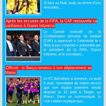
1) face au Mali, jeudi, au terme d'une
rencontre...
Après les excuses de la FIFA, la CAF renouvelle sa
confiance à Gianni Infantino
Le Comité exécutif de la
Confédération africaine de football
(CAF) a approuvé à l'unanimité la «
Mise à jour conjointe » présentée par
le président de la FIFA, Gianni
Infantino, et le secrétaire...
Officiel : le Barça renonce à son déplacement au
Maroc
Le FC Barcelone a annoncé, ce jeudi
6 août, l'annulation du match amical
que son équipe première devait
disputer le 15 août à Tanger, au
Maroc. Dans un communiqué, le
club catalan explique que...