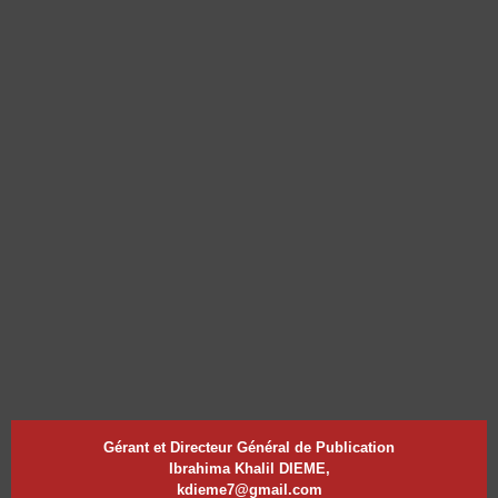
Gérant et Directeur Général de Publication
Ibrahima Khalil DIEME,
kdieme7@gmail.com