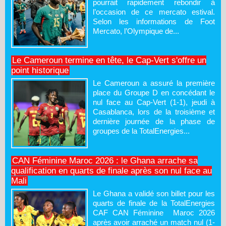
pourrait rapidement rebondir à
l’occasion de ce mercato estival.
Selon les informations de Foot
Mercato, l’Olympique de...
Le Cameroun termine en tête, le Cap-Vert s'offre un
point historique
Le Cameroun a assuré la première
place du Groupe D en concédant le
nul face au Cap-Vert (1-1), jeudi à
Casablanca, lors de la troisième et
dernière journée de la phase de
groupes de la TotalEnergies...
CAN Féminine Maroc 2026 : le Ghana arrache sa
qualification en quarts de finale après son nul face au
Mali
Le Ghana a validé son billet pour les
quarts de finale de la TotalEnergies
CAF CAN Féminine Maroc 2026
après avoir arraché un match nul (1-