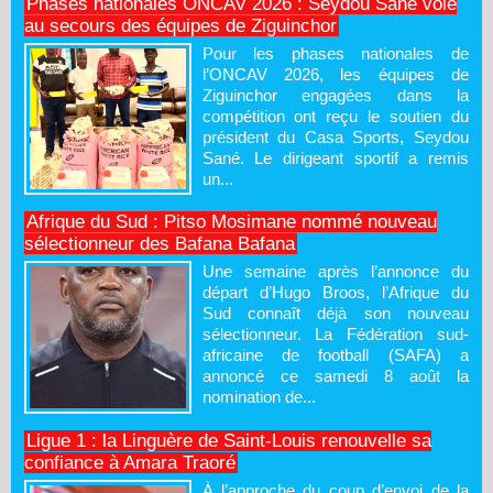
Phases nationales ONCAV 2026 : Seydou Sané vole
au secours des équipes de Ziguinchor
Pour les phases nationales de
l’ONCAV 2026, les équipes de
Ziguinchor engagées dans la
compétition ont reçu le soutien du
président du Casa Sports, Seydou
Sané. Le dirigeant sportif a remis
un...
Afrique du Sud : Pitso Mosimane nommé nouveau
sélectionneur des Bafana Bafana
Une semaine après l’annonce du
départ d’Hugo Broos, l’Afrique du
Sud connaît déjà son nouveau
sélectionneur. La Fédération sud-
africaine de football (SAFA) a
annoncé ce samedi 8 août la
nomination de...
Ligue 1 : la Linguère de Saint-Louis renouvelle sa
confiance à Amara Traoré
À l’approche du coup d’envoi de la