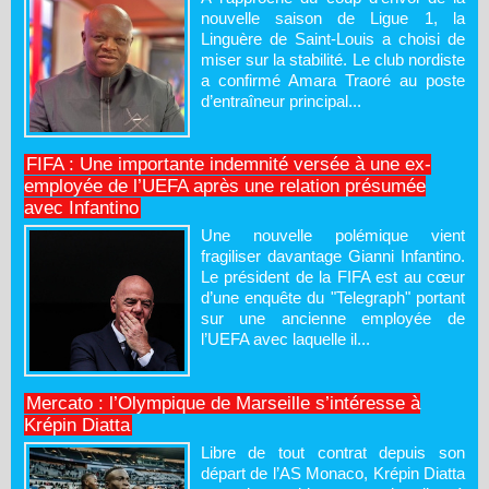
nouvelle saison de Ligue 1, la
Linguère de Saint-Louis a choisi de
miser sur la stabilité. Le club nordiste
a confirmé Amara Traoré au poste
d’entraîneur principal...
FIFA : Une importante indemnité versée à une ex-
employée de l’UEFA après une relation présumée
avec Infantino
Une nouvelle polémique vient
fragiliser davantage Gianni Infantino.
Le président de la FIFA est au cœur
d’une enquête du "Telegraph" portant
sur une ancienne employée de
l’UEFA avec laquelle il...
Mercato : l’Olympique de Marseille s’intéresse à
Krépin Diatta
Libre de tout contrat depuis son
départ de l’AS Monaco, Krépin Diatta