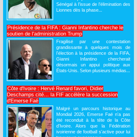
Sénégal à l’issue de l’élimination des
Lionnes dès la phase...
Présidence de la FIFA : Gianni Infantino cherche le
soutien de l'administration Trump
Fragilisé par une contestation
grandissante à quelques mois de
l'élection à la présidence de la FIFA,
Gianni Infantino chercherait
désormais un appui politique aux
États-Unis. Selon plusieurs médias...
Côte d'Ivoire : Hervé Renard favori, Didier
Deschamps cité… la FIF accélère la succession
d'Emerse Faé
Malgré un parcours historique au
Mondial 2026, Emerse Faé n'a pas
été reconduit à la tête de la Côte
d'Ivoire. Alors que la Fédération
ivoirienne de football s'active pour lui