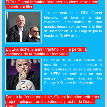
FIFA : Gianni Infantino perd ses soutiens et voit son
pouvoir vaciller
Le président de la FIFA, Gianni
Infantino, fait face à la plus
importante contestation de son
mandat depuis son arrivée à la tête
de l'instance en 2016. Fragilisé par la
fronde de l'UEFA et la...
L'UEFA lâche Gianni Infantino : « Il a perdu la
confiance de la famille du football »
Le projet de la FIFA d’ouvrir sa
nouvelle structure commerciale à
des investisseurs privés a été retiré,
et l’UEFA ne croit plus en son
président Gianni Infantino Un
lâchage XXL dans les règles de...
Face à la fronde mondiale, Gianni Infantino retire son
projet impliquant un investisseur proche de Donald
Trump