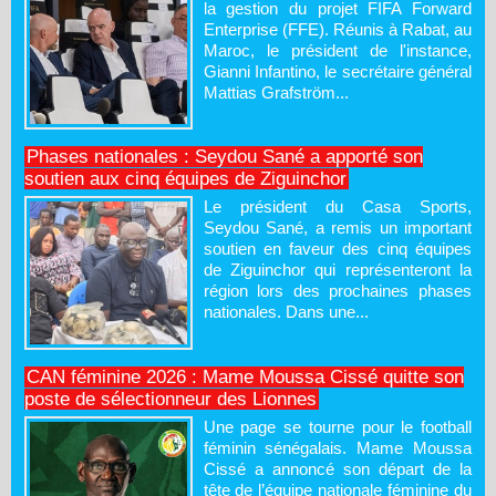
la gestion du projet FIFA Forward
Enterprise (FFE). Réunis à Rabat, au
Maroc, le président de l'instance,
Gianni Infantino, le secrétaire général
Mattias Grafström...
Phases nationales : Seydou Sané a apporté son
soutien aux cinq équipes de Ziguinchor
Le président du Casa Sports,
Seydou Sané, a remis un important
soutien en faveur des cinq équipes
de Ziguinchor qui représenteront la
région lors des prochaines phases
nationales. Dans une...
CAN féminine 2026 : Mame Moussa Cissé quitte son
poste de sélectionneur des Lionnes
Une page se tourne pour le football
féminin sénégalais. Mame Moussa
Cissé a annoncé son départ de la
tête de l’équipe nationale féminine du