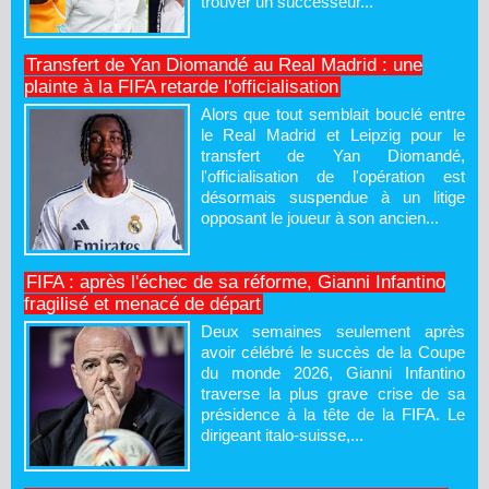
trouver un successeur...
Transfert de Yan Diomandé au Real Madrid : une
plainte à la FIFA retarde l'officialisation
Alors que tout semblait bouclé entre
le Real Madrid et Leipzig pour le
transfert de Yan Diomandé,
l'officialisation de l'opération est
désormais suspendue à un litige
opposant le joueur à son ancien...
FIFA : après l'échec de sa réforme, Gianni Infantino
fragilisé et menacé de départ
Deux semaines seulement après
avoir célébré le succès de la Coupe
du monde 2026, Gianni Infantino
traverse la plus grave crise de sa
présidence à la tête de la FIFA. Le
dirigeant italo-suisse,...