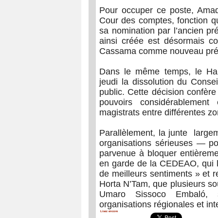
Pour occuper ce poste, Amadu
Cour des comptes, fonction qu’i
sa nomination par l’ancien p
ainsi créée est désormais c
Cassama comme nouveau prési
Dans le même temps, le Ha
jeudi la dissolution du Conse
public. Cette décision confèr
pouvoirs considérablement
magistrats entre différentes zon
Parallèlement, la junte large
organisations sérieuses — pour
parvenue à bloquer entièremen
en garde de la CEDEAO, qui lu
de meilleurs sentiments » et re
Horta N’Tam, que plusieurs sou
Umaro Sissoco Embaló, s
organisations régionales et int
Lisez encore