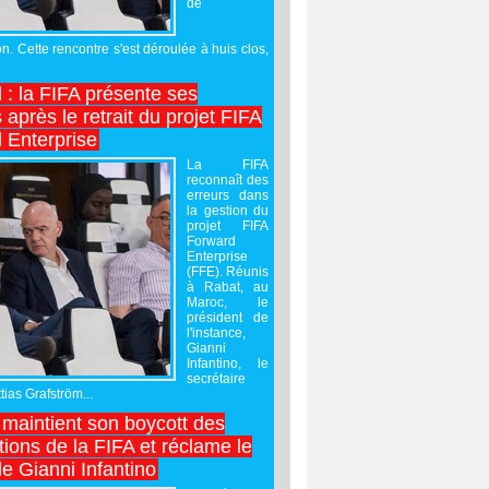
de
on. Cette rencontre s'est déroulée à huis clos,
l : la FIFA présente ses
après le retrait du projet FIFA
 Enterprise
La FIFA
reconnaît des
erreurs dans
la gestion du
projet FIFA
Forward
Enterprise
(FFE). Réunis
à Rabat, au
Maroc, le
président de
l'instance,
Gianni
Infantino, le
secrétaire
ias Grafström...
maintient son boycott des
ions de la FIFA et réclame le
e Gianni Infantino