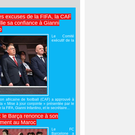
es excuses de la FIFA, la CAF
lle sa confiance à Gianni
o
Le Comité
exécutif de la
on africaine de football (CAF) a approuvé à
 la « Mise à jour conjointe » présentée par le
 la FIFA, Gianni Infantino, et le secrétaire...
 : le Barça renonce à son
ement au Maroc
Le FC
Barcelone a