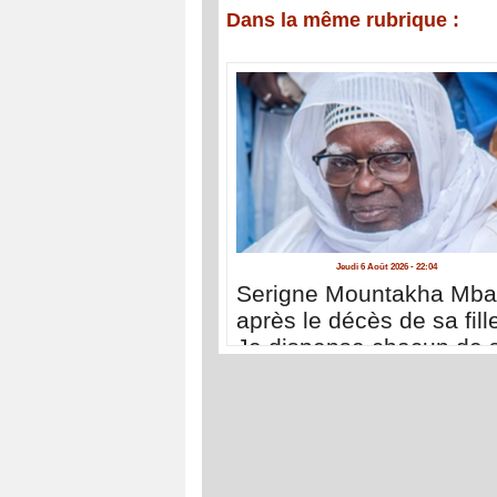
Dans la même rubrique :
Jeudi 6 Août 2026 - 22:04
Serigne Mountakha Mb
après le décès de sa fille
Je dispense chacun de 
déplacer à Touba pour 
présenter ses condoléa
»