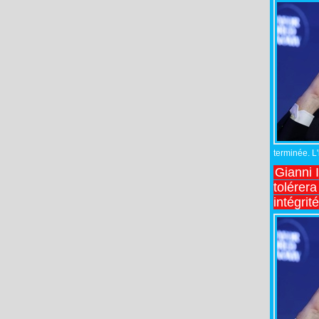
terminée. L
Gianni 
tolérera
intégrit