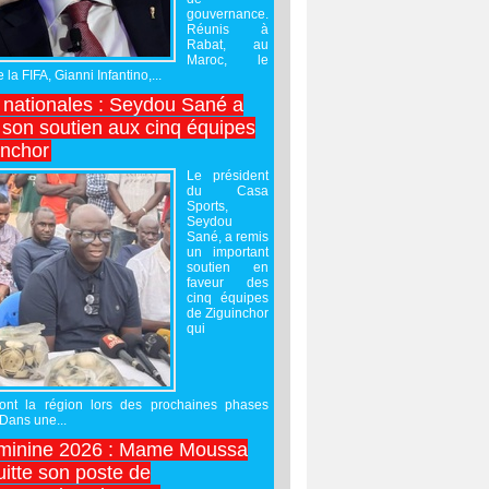
gouvernance.
Réunis à
Rabat, au
Maroc, le
 la FIFA, Gianni Infantino,...
nationales : Seydou Sané a
 son soutien aux cinq équipes
inchor
Le président
du Casa
Sports,
Seydou
Sané, a remis
un important
soutien en
faveur des
cinq équipes
de Ziguinchor
qui
ront la région lors des prochaines phases
 Dans une...
minine 2026 : Mame Moussa
uitte son poste de