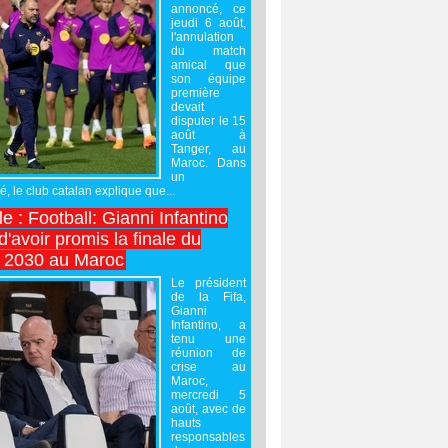
annoncé, ce
jeudi 6 août,
l'annulation
du match
amical que
son équipe
première
devait
disputer le 15
août à
Tanger, au
Maroc. Dans
un
 le club catalan explique que...
e : Football: Gianni Infantino
'avoir promis la finale du
 2030 au Maroc
Le président
de la Fifa,
Gianni
Infantino, a
tenu une
réunion de
crise au
Maroc,
mercredi 5
août, avec de
hauts
responsables