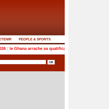
ETENIR
PEOPLE & SPORTS
arrache sa qualification en quarts de finale après son n