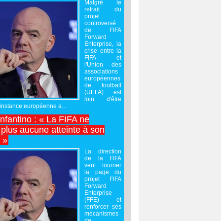
Malgré le
retrait du
projet
controversé
de FIFA
Forward
Enterprise, la
crise entre la
FIFA et
l'Union des
associations
européennes
de football
(UEFA) est
loin d'être
'instance européenne a...
Infantino : « La FIFA ne
 plus aucune atteinte à son
é »
La direction
de la FIFA
veut tourner
la page du
projet FIFA
Forward
Enterprise
(FFE) et
renforcer ses
mécanismes
de