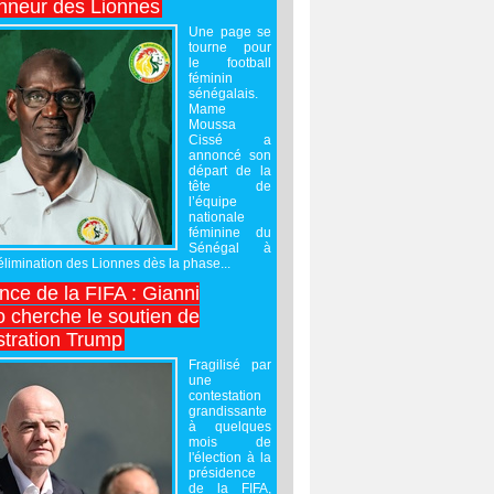
onneur des Lionnes
Une page se
tourne pour
le football
féminin
sénégalais.
Mame
Moussa
Cissé a
annoncé son
départ de la
tête de
l’équipe
nationale
féminine du
Sénégal à
’élimination des Lionnes dès la phase...
nce de la FIFA : Gianni
o cherche le soutien de
stration Trump
Fragilisé par
une
contestation
grandissante
à quelques
mois de
l'élection à la
présidence
de la FIFA,