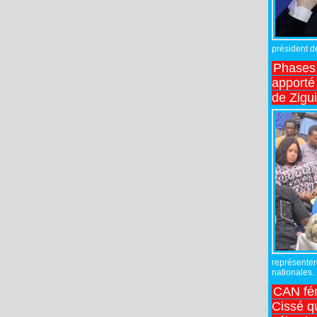
président de
Phases 
apporté
de Zigu
représente
nationales.
CAN fé
Cissé q