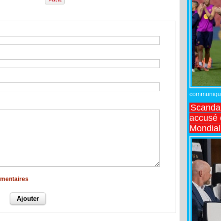
communiqué,
Scandal
accusé d
Mondial
mmentaires