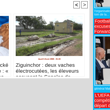
<
>
l'organisati
loin de la...
Footbal
excuses 
Forward
Jeudi 6 Août 2026 - 21:24
acké
Ziguinchor : deux vaches
 : «
électrocutées, les éleveurs
se
accusent la Senelec de
me
négligence
nces
général Matt
L'UEFA 
compétit
départ d