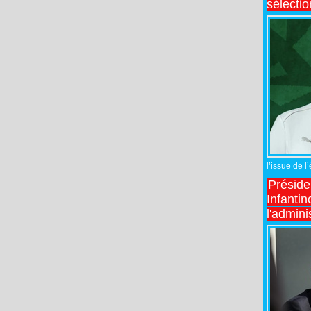
sélecti
l’issue de l
Préside
Infantin
l'admini