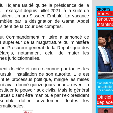
 Tidjane Baldé quitte la présidence de la
SPORTS
l exerçait depuis juillet 2021, à la suite de
Après l
résident Umaro Sissoco Embaló. La vacance
renouve
omblée par la désignation de Gamal Abdel
Infantin
dent de la Cour des comptes.
ut Commandement militaire a annoncé ce
il supérieur de la magistrature du ministère
e au Procureur général de la République des
 élargis, notamment celui de muter les
es juridictionnelles.
ment décriée et non reconnue par toutes les
suit l’installation de son autorité. Elle est
t le processus politique, malgré les mises
Confédérati
i avait donné quinze jours pour « revenir à
l'unanimité
stituer le pouvoir aux civils. Mais le général
président de
rces disent être manipulé par l’ex-président
Officiel
emble défier ouvertement toutes les
déplac
ernationales.