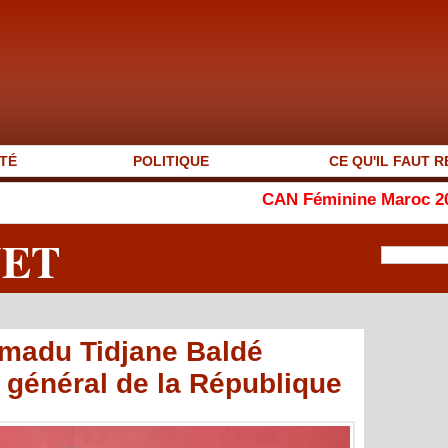
TÉ
POLITIQUE
CE QU'IL FAUT R
CAN Féminine Maroc 2026 : le Ghana 
NET
Amadu Tidjane Baldé
général de la République