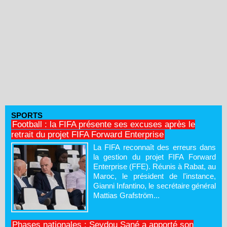
SPORTS
Football : la FIFA présente ses excuses après le
retrait du projet FIFA Forward Enterprise
La FIFA reconnaît des erreurs dans
la gestion du projet FIFA Forward
Enterprise (FFE). Réunis à Rabat, au
Maroc, le président de l'instance,
Gianni Infantino, le secrétaire général
Mattias Grafström...
Phases nationales : Seydou Sané a apporté son