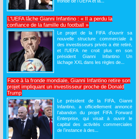
fronde de l'UEFA et la...
L'UEFA lâche Gianni Infantino : « Il a perdu la
confiance de la famille du football »
Le projet de la FIFA d’ouvrir sa
nouvelle structure commerciale à
des investisseurs privés a été retiré,
et l’UEFA ne croit plus en son
président Gianni Infantino Un
lâchage XXL dans les règles de...
Face à la fronde mondiale, Gianni Infantino retire son
projet impliquant un investisseur proche de Donald
Trump
Le président de la FIFA, Gianni
Infantino, a officiellement annoncé
l'abandon du projet FIFA Forward
Enterprise, qui visait à ouvrir le
capital des activités commerciales
de l'instance à des...