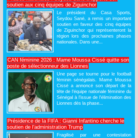
soutien aux cinq équipes de Ziguinchor
Le président du Casa Sports,
Seydou Sané, a remis un important
soutien en faveur des cinq équipes
de Ziguinchor qui représenteront la
région lors des prochaines phases
nationales. Dans une...
CAN féminine 2026 : Mame Moussa Cissé quitte son
poste de sélectionneur des Lionnes
Une page se tourne pour le football
féminin sénégalais. Mame Moussa
Cissé a annoncé son départ de la
tête de l’équipe nationale féminine du
Sénégal à l’issue de l’élimination des
Lionnes dès la phase...
Présidence de la FIFA : Gianni Infantino cherche le
soutien de l'administration Trump
Fragilisé par une contestation