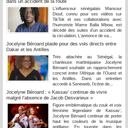
dans un accident de la route
L'influenceur sénégalais Mansour
Diouf, connu pour ses vidéos sur
TikTok et ses collaborations avec
l'humoriste Mame Balla Mbow, est
décédé des suites d'un accident de
la circulation. L'annonce de sa...
Jocelyne Béroard plaide pour des vols directs entre
Dakar et les Antilles
Très attachée au Sénégal, la
chanteuse martiniquaise Jocelyne
Béroard souhaite un rapprochement
concret entre l'Afrique de l'Ouest et
les Antilles. Dans un entretien
accordé à Seneweb, l'icône de...
Jocelyne Béroard : « Kassav' continue de vivre
malgré l'absence de Jacob Desvarieux »
Figure emblématique du zouk et voix
féminine légendaire de Kassav',
Jocelyne Béroard continue de porter
haut les couleurs de la musique
antillaise. En tournée dans les