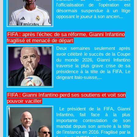
l'officialisation de l'opération est
désormais suspendue à un litige
opposant le joueur à son ancien...
FIFA : après l'échec de sa réforme, Gianni Infantino
fragilisé et menacé de départ
Deux semaines seulement après
avoir célébré le succès de la Coupe
du monde 2026, Gianni Infantino
traverse la plus grave crise de sa
présidence à la tête de la FIFA. Le
dirigeant italo-suisse,...
FIFA : Gianni Infantino perd ses soutiens et voit son
pouvoir vaciller
Le président de la FIFA, Gianni
Infantino, fait face à la plus
importante contestation de son
mandat depuis son arrivée à la tête
de l'instance en 2016. Fragilisé par la