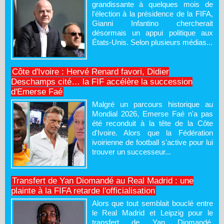
grandissante à quelques mois de
l'élection à la présidence de la FIFA,
Gianni Infantino chercherait
désormais un appui politique aux
États-Unis. Selon plusieurs médias...
Côte d'Ivoire : Hervé Renard favori, Didier
Deschamps cité… la FIF accélère la succession
d'Emerse Faé
Malgré un parcours historique au
Mondial 2026, Emerse Faé n'a pas
été reconduit à la tête de la Côte
d'Ivoire. Alors que la Fédération
ivoirienne de football s'active pour lui
trouver un successeur...
Transfert de Yan Diomandé au Real Madrid : une
plainte à la FIFA retarde l'officialisation
Alors que tout semblait bouclé entre
le Real Madrid et Leipzig pour le
transfert de Yan Diomandé,