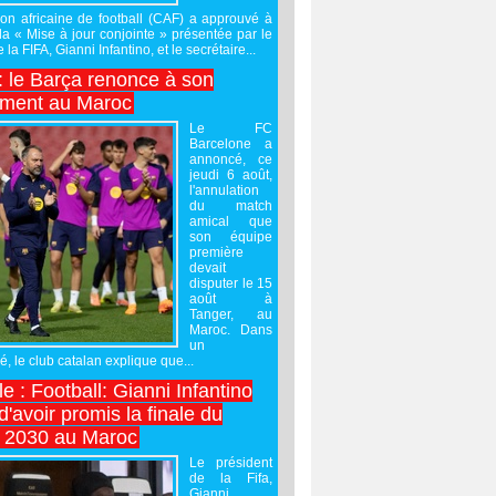
on africaine de football (CAF) a approuvé à
 la « Mise à jour conjointe » présentée par le
 la FIFA, Gianni Infantino, et le secrétaire...
 : le Barça renonce à son
ement au Maroc
Le FC
Barcelone a
annoncé, ce
jeudi 6 août,
l'annulation
du match
amical que
son équipe
première
devait
disputer le 15
août à
Tanger, au
Maroc. Dans
un
 le club catalan explique que...
e : Football: Gianni Infantino
'avoir promis la finale du
 2030 au Maroc
Le président
de la Fifa,
Gianni