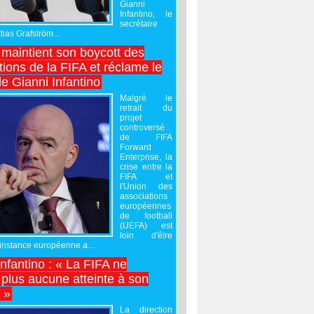
Gianni
Infantino, le
secrétaire
ias Grafström...
maintient son boycott des
ions de la FIFA et réclame le
e Gianni Infantino
Malgré le
retrait du
projet
controversé
de FIFA
Forward
Enterprise, la
crise entre la
FIFA et
l'Union des
associations
européennes
de football
(UEFA) est
loin d'être
'instance européenne a...
Infantino : « La FIFA ne
 plus aucune atteinte à son
é »
La direction