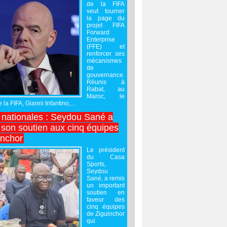
de la FIFA
veut tourner
la page du
projet FIFA
Forward
Enterprise
(FFE) et
renforcer ses
mécanismes
de
gouvernance.
Réunis à
Rabat, au
Maroc, le
 la FIFA, Gianni Infantino,...
nationales : Seydou Sané a
 son soutien aux cinq équipes
inchor
Le président
du Casa
Sports,
Seydou
Sané, a remis
un important
soutien en
faveur des
cinq équipes
de Ziguinchor
qui