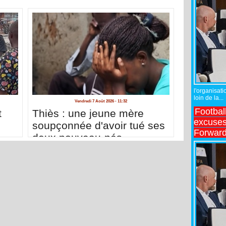
l'organisati
loin de la...
Vendredi 7 Août 2026 - 11:32
Footbal
t
Thiès : une jeune mère
excuses 
soupçonnée d'avoir tué ses
Forward
deux nouveau-nés