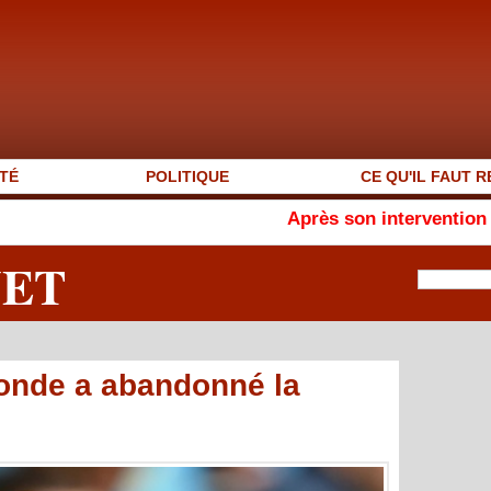
TÉ
POLITIQUE
CE QU'IL FAUT R
Après son intervention en français, 
NET
monde a abandonné la