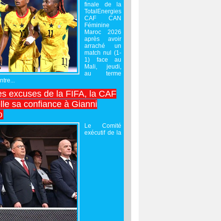
finale de la
TotalEnergies
CAF CAN
Féminine
Maroc 2026
après avoir
arraché un
match nul (1-
1) face au
Mali, jeudi,
au terme
tre...
es excuses de la FIFA, la CAF
lle sa confiance à Gianni
o
Le Comité
exécutif de la