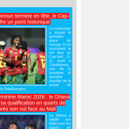
roun termine en tête, le Cap-
ffre un point historique
Le Cameroun
a assuré la
première
place du
Groupe D en
concédant le
nul face au
Cap-Vert (1-
1), jeudi à
Casablanca,
lors de la
troisième et
dernière
journée de la
phase de
la TotalEnergies...
minine Maroc 2026 : le Ghana
sa qualification en quarts de
près son nul face au Mali
Le Ghana a
validé son
billet pour les
quarts de