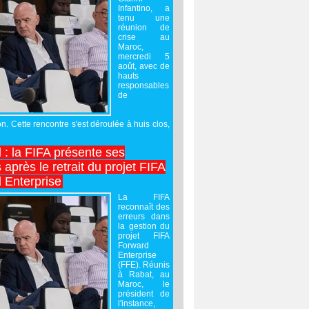
Infantino, a
tenu une
réunion de
crise au
Maroc,
mercredi 5
août, avec de
hauts
responsables
de
on. Cette rencontre s'est déroulée à huis clos,
l : la FIFA présente ses
après le retrait du projet FIFA
 Enterprise
La FIFA
reconnaît des
erreurs dans
la gestion du
projet FIFA
Forward
Enterprise
(FFE). Réunis
à Rabat, au
Maroc, le
président de
l'instance,