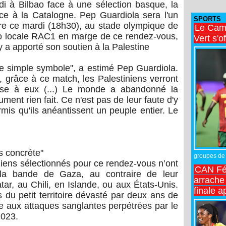
i à Bilbao face à une sélection basque, la
ace à la Catalogne. Pep Guardiola sera l'un
SPORTS
re ce mardi (18h30), au stade olympique de
Le Came
dio locale RAC1 en marge de ce rendez-vous,
Vert s'o
y a apporté son soutien à la Palestine
e simple symbole", a estimé Pep Guardiola.
t, grâce à ce match, les Palestiniens verront
se à eux (...) Le monde a abandonné la
ent rien fait. Ce n'est pas de leur faute d'y
mis qu'ils anéantissent un peuple entier. Le
us concrète"
groupes de 
niens sélectionnés pour ce rendez-vous n’ont
CAN Fé
la bande de Gaza, au contraire de leur
arrache 
tar, au Chili, en Islande, ou aux États-Unis.
finale a
s du petit territoire dévasté par deux ans de
 aux attaques sanglantes perpétrées par le
2023.