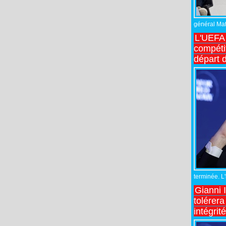
général Matt
L'UEFA 
compétit
départ d
terminée. L
Gianni 
tolérera
intégrit