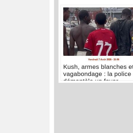
Vendredi 7 Août 2026 - 15:06
Kush, armes blanches e
vagabondage : la police
démantèle un foyer
d'insécurité à la Médina