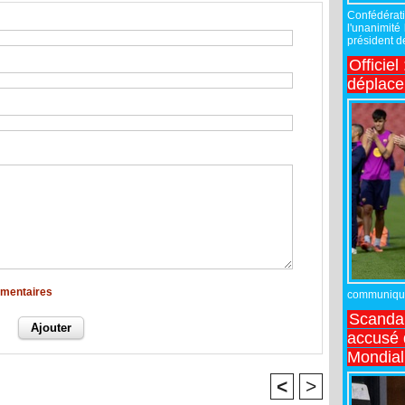
Confédérati
l'unanimité
président de
Officiel
déplac
mmentaires
communiqué,
Scandal
accusé d
Mondial
<
>