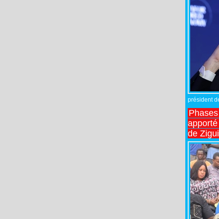
président de
Phases 
apporté
de Zigu