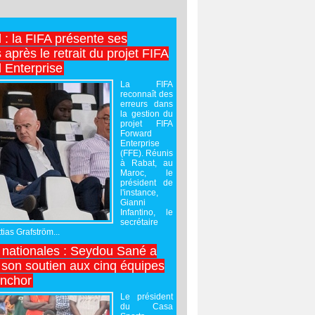
l : la FIFA présente ses
après le retrait du projet FIFA
 Enterprise
La FIFA
reconnaît des
erreurs dans
la gestion du
projet FIFA
Forward
Enterprise
(FFE). Réunis
à Rabat, au
Maroc, le
président de
l'instance,
Gianni
Infantino, le
secrétaire
ias Grafström...
nationales : Seydou Sané a
 son soutien aux cinq équipes
inchor
Le président
du Casa