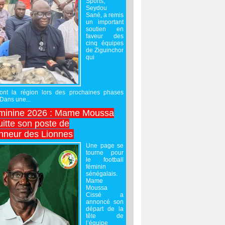
Sports,
Seydou
Sané, a remis
un important
soutien en
faveur des
cinq équipes
de Ziguinchor
qui
ront la région lors des prochaines phases
 Dans une...
minine 2026 : Mame Moussa
uitte son poste de
onneur des Lionnes
Une page se
tourne pour
le football
féminin
sénégalais.
Mame
Moussa
Cissé a
annoncé son
départ de la
tête de
l’équipe