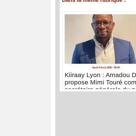
Jeudi 6 Août 2026 - 00:40
Kiiraay Lyon : Amadou D
propose Mimi Touré co
secrétaire générale du pa