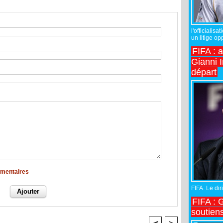
l'officiali
un litige op
FIFA : 
Gianni I
départ
mmentaires
FIFA. Le diri
FIFA : 
soutiens