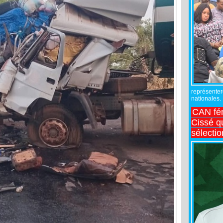
représente
nationales.
CAN fé
Cissé q
sélecti