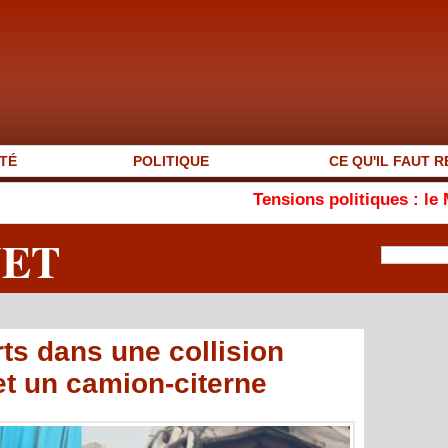
TÉ
POLITIQUE
CE QU'IL FAUT R
Tensions politiques : le MEJSM plaide pou
NET
ts dans une collision
et un camion-citerne