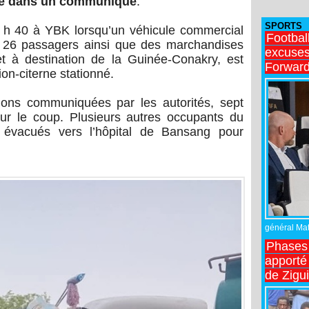
ne dans un communiqué
.
SPORTS
5 h 40 à YBK lorsqu’un véhicule commercial
Footbal
nt 26 passagers ainsi que des marchandises
excuses 
 à destination de la Guinée-Conakry, est
Forward
on-citerne stationné.
ions communiquées par les autorités, sept
ur le coup. Plusieurs autres occupants du
t évacués vers l’hôpital de Bansang pour
général Matt
Phases 
apporté
de Zigu