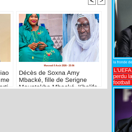
<
>
la fronde de
Mercredi 5 Août 2026 - 23:56
L'UEFA l
iao
Décès de Soxna Amy
perdu la
mme
Mbacké, fille de Serigne
football
rti
Mountakha Mbacké, Khalife
général des Mourides