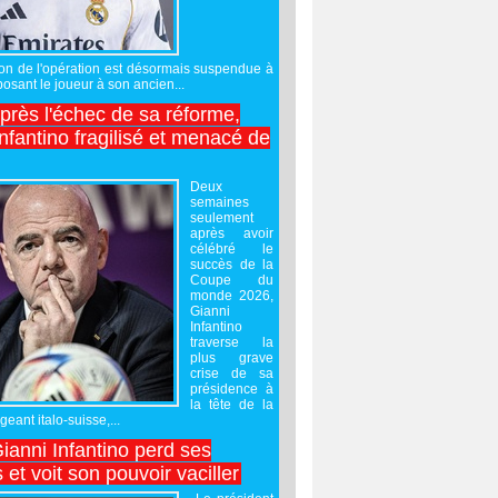
sation de l'opération est désormais suspendue à
posant le joueur à son ancien...
après l'échec de sa réforme,
nfantino fragilisé et menacé de
Deux
semaines
seulement
après avoir
célébré le
succès de la
Coupe du
monde 2026,
Gianni
Infantino
traverse la
plus grave
crise de sa
présidence à
la tête de la
geant italo-suisse,...
Gianni Infantino perd ses
 et voit son pouvoir vaciller