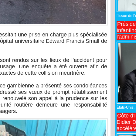
l’issue de l
Préside
Infantin
essitait une prise en charge plus spécialisée
l'admini
hôpital universitaire Edward Francis Small de
sont rendus sur les lieux de l’accident pour
’usage. Une enquête a été ouverte afin de
actes de cette collision meurtrière.
ice gambienne a présenté ses condoléances
 adressé ses vœux de prompt rétablissement
 renouvelé son appel à la prudence sur les
urité routière demeure une responsabilité
États-Unis.
sagers.
Côte d'
Didier 
accélèr