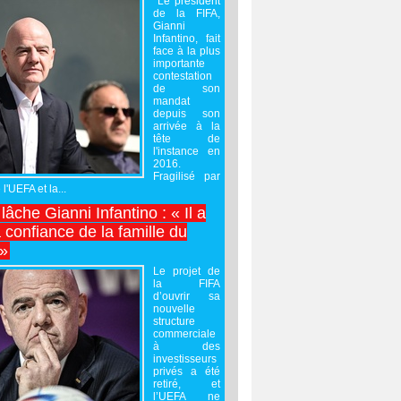
Le président
de la FIFA,
Gianni
Infantino, fait
face à la plus
importante
contestation
de son
mandat
depuis son
arrivée à la
tête de
l'instance en
2016.
Fragilisé par
 l'UEFA et la...
âche Gianni Infantino : « Il a
 confiance de la famille du
 »
Le projet de
la FIFA
d’ouvrir sa
nouvelle
structure
commerciale
à des
investisseurs
privés a été
retiré, et
l’UEFA ne