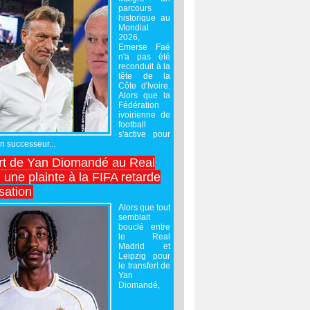
parcours
historique au
Mondial
2026,
Emerse Faé
n'a pas été
reconduit à la
tête de la
Côte d'Ivoire.
Alors que la
Fédération
ivoirienne de
football
s'active pour
un successeur...
rt de Yan Diomandé au Real
 une plainte à la FIFA retarde
lisation
Alors que tout
semblait
bouclé entre
le Real
Madrid et
Leipzig pour
le transfert de
Yan
Diomandé,