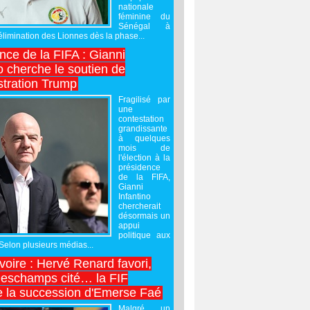
nationale
féminine du
Sénégal à
’élimination des Lionnes dès la phase...
nce de la FIFA : Gianni
o cherche le soutien de
stration Trump
Fragilisé par
une
contestation
grandissante
à quelques
mois de
l'élection à la
présidence
de la FIFA,
Gianni
Infantino
chercherait
désormais un
appui
politique aux
 Selon plusieurs médias...
Ivoire : Hervé Renard favori,
Deschamps cité… la FIF
e la succession d'Emerse Faé
Malgré un