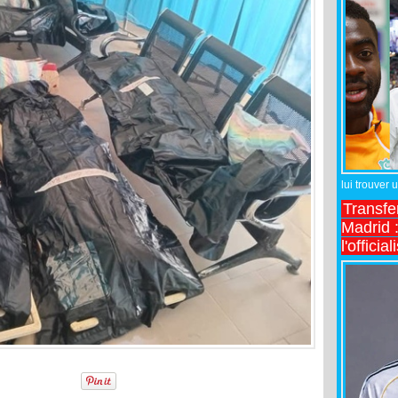
lui trouver 
Transfe
Madrid :
l'officia