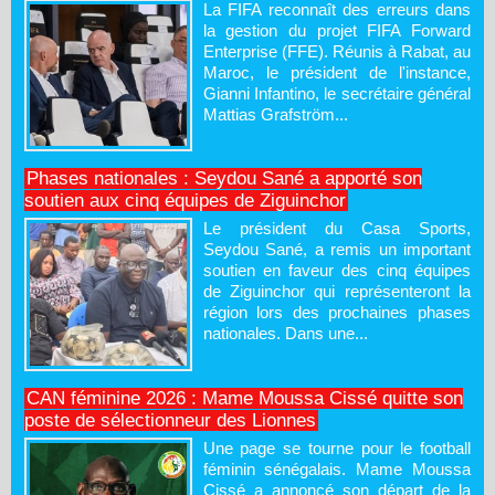
La FIFA reconnaît des erreurs dans
la gestion du projet FIFA Forward
Enterprise (FFE). Réunis à Rabat, au
Maroc, le président de l'instance,
Gianni Infantino, le secrétaire général
Mattias Grafström...
Phases nationales : Seydou Sané a apporté son
soutien aux cinq équipes de Ziguinchor
Le président du Casa Sports,
Seydou Sané, a remis un important
soutien en faveur des cinq équipes
de Ziguinchor qui représenteront la
région lors des prochaines phases
nationales. Dans une...
CAN féminine 2026 : Mame Moussa Cissé quitte son
poste de sélectionneur des Lionnes
Une page se tourne pour le football
féminin sénégalais. Mame Moussa
Cissé a annoncé son départ de la