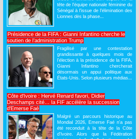
tête de l’équipe nationale féminine du
Sénégal à l’issue de l’élimination des
Lionnes dès la phase...
Présidence de la FIFA : Gianni Infantino cherche le
soutien de l'administration Trump
Fragilisé par une contestation
grandissante à quelques mois de
l'élection à la présidence de la FIFA,
Gianni Infantino chercherait
désormais un appui politique aux
États-Unis. Selon plusieurs médias...
Côte d'Ivoire : Hervé Renard favori, Didier
Deschamps cité… la FIF accélère la succession
d'Emerse Faé
Malgré un parcours historique au
Mondial 2026, Emerse Faé n'a pas
été reconduit à la tête de la Côte
d'Ivoire. Alors que la Fédération