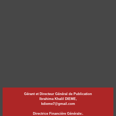
Gérant et Directeur Général de Publication
Ibrahima Khalil DIEME,
kdieme7@gmail.com
Directrice Financière Générale:.