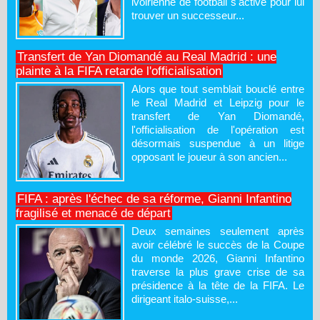
ivoirienne de football s'active pour lui
trouver un successeur...
Transfert de Yan Diomandé au Real Madrid : une
plainte à la FIFA retarde l'officialisation
Alors que tout semblait bouclé entre
le Real Madrid et Leipzig pour le
transfert de Yan Diomandé,
l'officialisation de l'opération est
désormais suspendue à un litige
opposant le joueur à son ancien...
FIFA : après l'échec de sa réforme, Gianni Infantino
fragilisé et menacé de départ
Deux semaines seulement après
avoir célébré le succès de la Coupe
du monde 2026, Gianni Infantino
traverse la plus grave crise de sa
présidence à la tête de la FIFA. Le
dirigeant italo-suisse,...