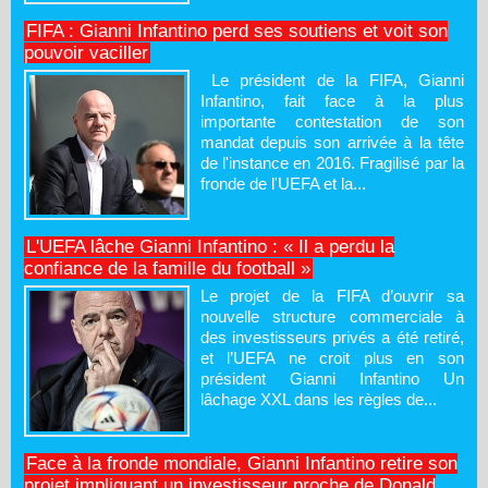
FIFA : Gianni Infantino perd ses soutiens et voit son
pouvoir vaciller
Le président de la FIFA, Gianni
Infantino, fait face à la plus
importante contestation de son
mandat depuis son arrivée à la tête
de l'instance en 2016. Fragilisé par la
fronde de l'UEFA et la...
L'UEFA lâche Gianni Infantino : « Il a perdu la
confiance de la famille du football »
Le projet de la FIFA d’ouvrir sa
nouvelle structure commerciale à
des investisseurs privés a été retiré,
et l’UEFA ne croit plus en son
président Gianni Infantino Un
lâchage XXL dans les règles de...
Face à la fronde mondiale, Gianni Infantino retire son
projet impliquant un investisseur proche de Donald