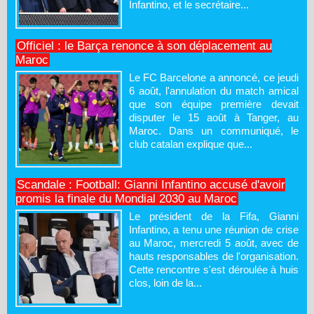
Infantino, et le secrétaire...
Officiel : le Barça renonce à son déplacement au
Maroc
Le FC Barcelone a annoncé, ce jeudi
6 août, l'annulation du match amical
que son équipe première devait
disputer le 15 août à Tanger, au
Maroc. Dans un communiqué, le
club catalan explique que...
Scandale : Football: Gianni Infantino accusé d'avoir
promis la finale du Mondial 2030 au Maroc
Le président de la Fifa, Gianni
Infantino, a tenu une réunion de crise
au Maroc, mercredi 5 août, avec de
hauts responsables de l'organisation.
Cette rencontre s'est déroulée à huis
clos, loin de la...