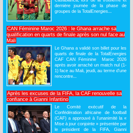
dernière journée de la phase de
groupes de la TotalEnergies...
CAN Féminine Maroc 2026 : le Ghana arrache sa
qualification en quarts de finale après son nul face au
Mali
Le Ghana a validé son billet pour les
quarts de finale de la TotalEnergies
CAF CAN Féminine Maroc 2026
après avoir arraché un match nul (1-
1) face au Mali, jeudi, au terme d'une
rencontre...
Après les excuses de la FIFA, la CAF renouvelle sa
confiance à Gianni Infantino
Le Comité exécutif de la
Confédération africaine de football
(CAF) a approuvé à l'unanimité la «
Mise à jour conjointe » présentée par
le président de la FIFA, Gianni