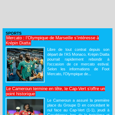
SPORTS
Mercato : l’Olympique de Marseille s’intéresse à
Krépin Diatta
Libre de tout contrat depuis son
départ de l’AS Monaco, Krépin Diatta
pourrait rapidement rebondir à
l’occasion de ce mercato estival.
Selon les informations de Foot
Mercato, l’Olympique de...
Le Cameroun termine en tête, le Cap-Vert s'offre un
point historique
Le Cameroun a assuré la première
place du Groupe D en concédant le
nul face au Cap-Vert (1-1), jeudi à
Casablanca, lors de la troisième et