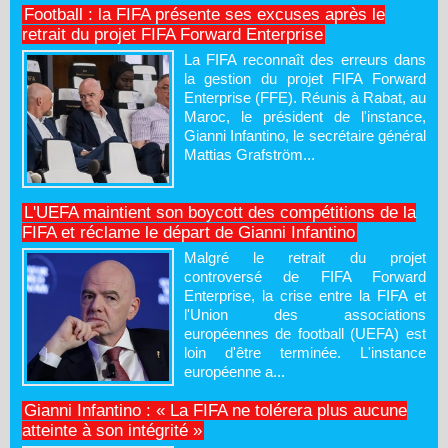
Football : la FIFA présente ses excuses après le
retrait du projet FIFA Forward Enterprise
La FIFA reconnaît des erreurs dans
la gestion du projet FIFA Forward
Enterprise (FFE). Réunis à Rabat, au
Maroc, le président de l'instance,
Gianni Infantino, le secrétaire général
Mattias Grafström...
L'UEFA maintient son boycott des compétitions de la
FIFA et réclame le départ de Gianni Infantino
Malgré le retrait du projet
controversé de FIFA Forward
Enterprise, la crise entre la FIFA et
l'Union des associations
européennes de football (UEFA) est
loin d'être terminée. L'instance
européenne a...
Gianni Infantino : « La FIFA ne tolérera plus aucune
atteinte à son intégrité »