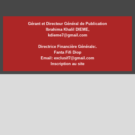
Gérant et Directeur Général de Publication
Ibrahima Khalil DIEME,
kdieme7@gmail.com
Directrice Financière Générale:.
Fanta Fifi Diop
Email: exclusif7@gmail.com
Inscription au site