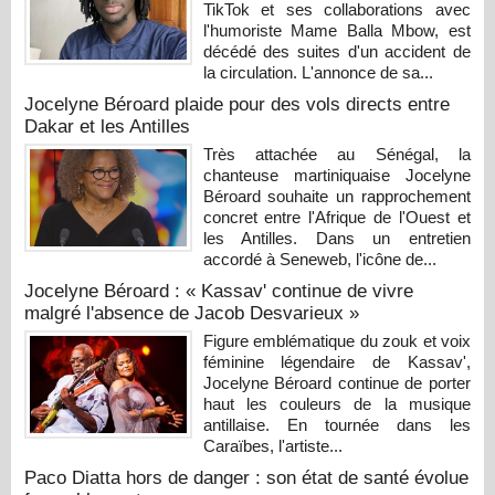
TikTok et ses collaborations avec
l'humoriste Mame Balla Mbow, est
décédé des suites d'un accident de
la circulation. L'annonce de sa...
Jocelyne Béroard plaide pour des vols directs entre
Dakar et les Antilles
Très attachée au Sénégal, la
chanteuse martiniquaise Jocelyne
Béroard souhaite un rapprochement
concret entre l'Afrique de l'Ouest et
les Antilles. Dans un entretien
accordé à Seneweb, l'icône de...
Jocelyne Béroard : « Kassav' continue de vivre
malgré l'absence de Jacob Desvarieux »
Figure emblématique du zouk et voix
féminine légendaire de Kassav',
Jocelyne Béroard continue de porter
haut les couleurs de la musique
antillaise. En tournée dans les
Caraïbes, l'artiste...
Paco Diatta hors de danger : son état de santé évolue