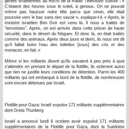
geôles israéliennes au micro de la Radio Télévision Suisse : «
C'étaient des heures sous le soleil, à genoux. On ne pouvait
même pas hausser notre tête parce que sinon, elle était
poussée vers le bas sans rien savoir », explique-t-il. « Après, le
ministre israélien Ben Gvir est venu là. Il nous a traités de
"terroristes". Après, on est arrivés dans cette prison de haute
sécurité, dans le désert du Néguev. Et donc là, on était traités
comme des animaux. Après deux jours et demi, ils nous ont dit
qu'il fallait boire l'eau des toilettes [sous] des cris et des
menaces, en fait. »
Même si les militants disent qu’ils savaient à peu près à quoi
s’attendre en prenant le départ de la flottille, ils estiment aussi
que rien ne justifie leurs conditions de détention. Parmi les 400
militants qui ont embarqué à bord de la flottille, de nombreuses
sont encore détenues par Israël.
Flottille pour Gaza: Israël expulse 171 militants supplémentaires
dont Greta Thunberg
Israël a annoncé lundi 6 octobre avoir expulsé 171 militants
supplémentaires de la Flottille pour Gaza, dont la Suédoise