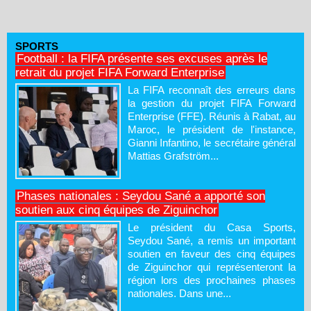
SPORTS
Football : la FIFA présente ses excuses après le
retrait du projet FIFA Forward Enterprise
La FIFA reconnaît des erreurs dans
la gestion du projet FIFA Forward
Enterprise (FFE). Réunis à Rabat, au
Maroc, le président de l'instance,
Gianni Infantino, le secrétaire général
Mattias Grafström...
Phases nationales : Seydou Sané a apporté son
soutien aux cinq équipes de Ziguinchor
Le président du Casa Sports,
Seydou Sané, a remis un important
soutien en faveur des cinq équipes
de Ziguinchor qui représenteront la
région lors des prochaines phases
nationales. Dans une...