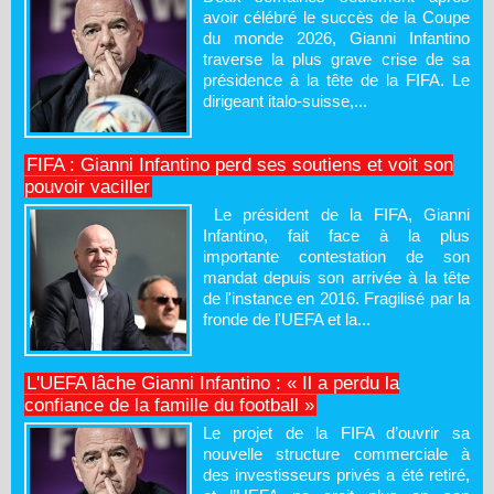
avoir célébré le succès de la Coupe
du monde 2026, Gianni Infantino
traverse la plus grave crise de sa
présidence à la tête de la FIFA. Le
dirigeant italo-suisse,...
FIFA : Gianni Infantino perd ses soutiens et voit son
pouvoir vaciller
Le président de la FIFA, Gianni
Infantino, fait face à la plus
importante contestation de son
mandat depuis son arrivée à la tête
de l'instance en 2016. Fragilisé par la
fronde de l'UEFA et la...
L'UEFA lâche Gianni Infantino : « Il a perdu la
confiance de la famille du football »
Le projet de la FIFA d’ouvrir sa
nouvelle structure commerciale à
des investisseurs privés a été retiré,