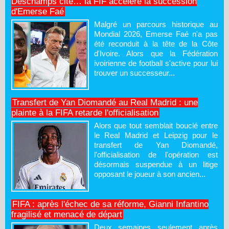
Deschamps cité… la FIF accélère la succession
d'Emerse Faé
Malgré un parcours historique au
Mondial 2026, Emerse Faé n'a pas
été reconduit à la tête de la Côte
d'Ivoire. Alors que la Fédération
ivoirienne de football s'active pour lui
trouver un successeur...
Transfert de Yan Diomandé au Real Madrid : une
plainte à la FIFA retarde l'officialisation
Alors que tout semblait bouclé entre
le Real Madrid et Leipzig pour le
transfert de Yan Diomandé,
l'officialisation de l'opération est
désormais suspendue à un litige
opposant le joueur à son ancien...
FIFA : après l'échec de sa réforme, Gianni Infantino
fragilisé et menacé de départ
Deux semaines seulement après