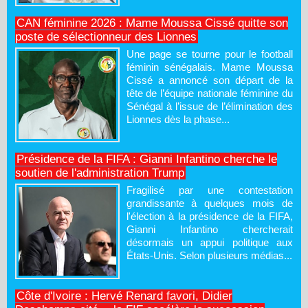
CAN féminine 2026 : Mame Moussa Cissé quitte son
poste de sélectionneur des Lionnes
Une page se tourne pour le football
féminin sénégalais. Mame Moussa
Cissé a annoncé son départ de la
tête de l’équipe nationale féminine du
Sénégal à l’issue de l’élimination des
Lionnes dès la phase...
Présidence de la FIFA : Gianni Infantino cherche le
soutien de l'administration Trump
Fragilisé par une contestation
grandissante à quelques mois de
l'élection à la présidence de la FIFA,
Gianni Infantino chercherait
désormais un appui politique aux
États-Unis. Selon plusieurs médias...
Côte d'Ivoire : Hervé Renard favori, Didier