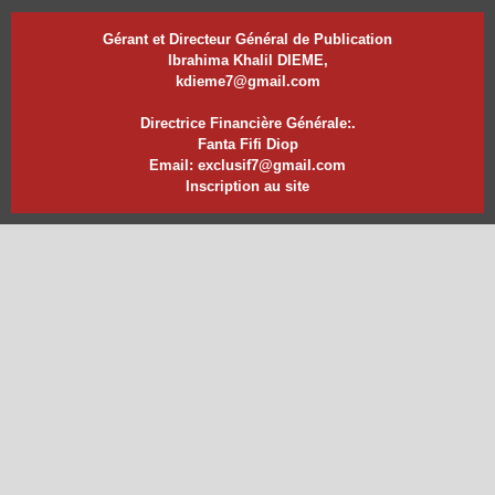
Gérant et Directeur Général de Publication
Ibrahima Khalil DIEME,
kdieme7@gmail.com
Directrice Financière Générale:.
Fanta Fifi Diop
Email: exclusif7@gmail.com
Inscription au site