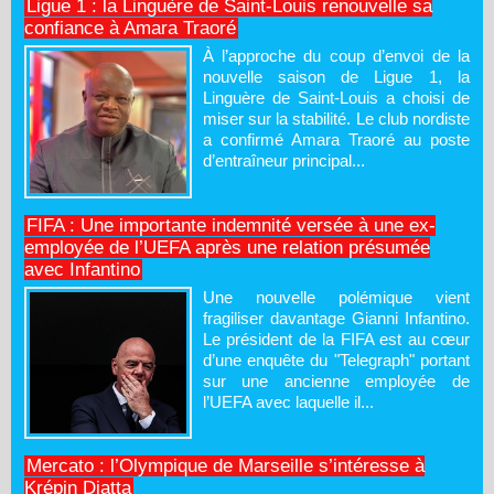
Ligue 1 : la Linguère de Saint-Louis renouvelle sa
confiance à Amara Traoré
À l’approche du coup d’envoi de la
nouvelle saison de Ligue 1, la
Linguère de Saint-Louis a choisi de
miser sur la stabilité. Le club nordiste
a confirmé Amara Traoré au poste
d’entraîneur principal...
FIFA : Une importante indemnité versée à une ex-
employée de l’UEFA après une relation présumée
avec Infantino
Une nouvelle polémique vient
fragiliser davantage Gianni Infantino.
Le président de la FIFA est au cœur
d’une enquête du "Telegraph" portant
sur une ancienne employée de
l’UEFA avec laquelle il...
Mercato : l’Olympique de Marseille s’intéresse à
Krépin Diatta