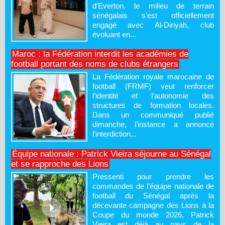
d’Everton, le milieu de terrain
sénégalais s’est officiellement
engagé avec Al-Diriyah, club
évoluant en...
Maroc : la Fédération interdit les académies de
football portant des noms de clubs étrangers
La Fédération royale marocaine de
football (FRMF) veut renforcer
l’identité et l’autonomie des
structures de formation locales.
Dans un communiqué publié
dimanche, l’instance a annoncé
l’interdiction...
Équipe nationale : Patrick Vieira séjourne au Sénégal
et se rapproche des Lions
Pressenti pour prendre les
commandes de l’équipe nationale de
football du Sénégal après la
décevante campagne des Lions à la
Coupe du monde 2026, Patrick
Vieira est déjà au pays de la