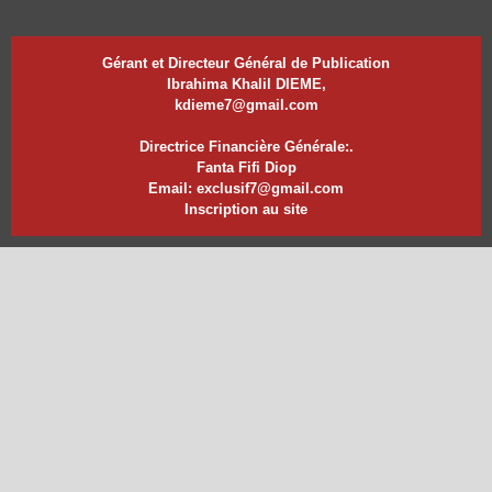
Gérant et Directeur Général de Publication
Ibrahima Khalil DIEME,
kdieme7@gmail.com
Directrice Financière Générale:.
Fanta Fifi Diop
Email: exclusif7@gmail.com
Inscription au site