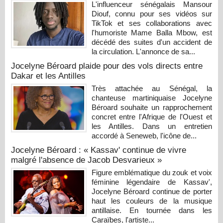
L'influenceur sénégalais Mansour
Diouf, connu pour ses vidéos sur
TikTok et ses collaborations avec
l'humoriste Mame Balla Mbow, est
décédé des suites d'un accident de
la circulation. L'annonce de sa...
Jocelyne Béroard plaide pour des vols directs entre
Dakar et les Antilles
Très attachée au Sénégal, la
chanteuse martiniquaise Jocelyne
Béroard souhaite un rapprochement
concret entre l'Afrique de l'Ouest et
les Antilles. Dans un entretien
accordé à Seneweb, l'icône de...
Jocelyne Béroard : « Kassav' continue de vivre
malgré l'absence de Jacob Desvarieux »
Figure emblématique du zouk et voix
féminine légendaire de Kassav',
Jocelyne Béroard continue de porter
haut les couleurs de la musique
antillaise. En tournée dans les
Caraïbes, l'artiste...