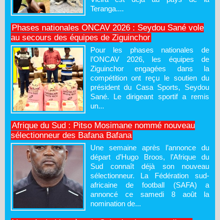
Teranga....
Phases nationales ONCAV 2026 : Seydou Sané vole
au secours des équipes de Ziguinchor
Pour les phases nationales de
l’ONCAV 2026, les équipes de
Ziguinchor engagées dans la
compétition ont reçu le soutien du
président du Casa Sports, Seydou
Sané. Le dirigeant sportif a remis
un...
Afrique du Sud : Pitso Mosimane nommé nouveau
sélectionneur des Bafana Bafana
Une semaine après l’annonce du
départ d’Hugo Broos, l’Afrique du
Sud connaît déjà son nouveau
sélectionneur. La Fédération sud-
africaine de football (SAFA) a
annoncé ce samedi 8 août la
nomination de...