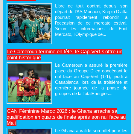
Libre de tout contrat depuis son
départ de l’AS Monaco, Krépin Diatta
pourrait rapidement rebondir à
l’occasion de ce mercato estival.
Selon les informations de Foot
Mercato, l’Olympique de...
Le Cameroun termine en tête, le Cap-Vert s'offre un
point historique
Le Cameroun a assuré la première
place du Groupe D en concédant le
nul face au Cap-Vert (1-1), jeudi à
Casablanca, lors de la troisième et
dernière journée de la phase de
groupes de la TotalEnergies...
CAN Féminine Maroc 2026 : le Ghana arrache sa
qualification en quarts de finale après son nul face au
Mali
Le Ghana a validé son billet pour les