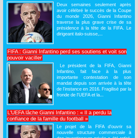
Deux semaines seulement après
avoir célébré le succès de la Coupe
du monde 2026, Gianni Infantino
traverse la plus grave crise de sa
présidence à la tête de la FIFA. Le
dirigeant italo-suisse,...
FIFA : Gianni Infantino perd ses soutiens et voit son
pouvoir vaciller
Le président de la FIFA, Gianni
Infantino, fait face à la plus
importante contestation de son
mandat depuis son arrivée à la tête
de l'instance en 2016. Fragilisé par la
fronde de l'UEFA et la...
L'UEFA lâche Gianni Infantino : « Il a perdu la
confiance de la famille du football »
Le projet de la FIFA d’ouvrir sa
nouvelle structure commerciale à