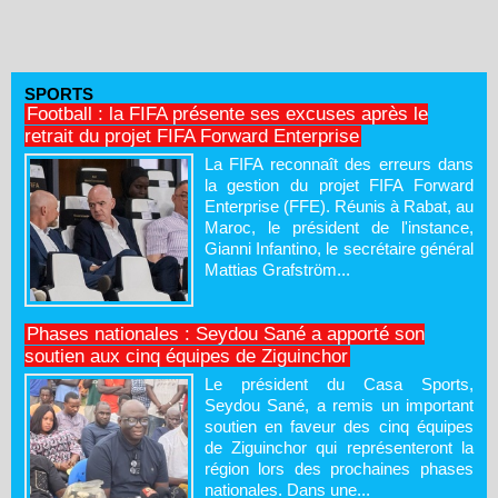
SPORTS
Football : la FIFA présente ses excuses après le
retrait du projet FIFA Forward Enterprise
La FIFA reconnaît des erreurs dans
la gestion du projet FIFA Forward
Enterprise (FFE). Réunis à Rabat, au
Maroc, le président de l'instance,
Gianni Infantino, le secrétaire général
Mattias Grafström...
Phases nationales : Seydou Sané a apporté son
soutien aux cinq équipes de Ziguinchor
Le président du Casa Sports,
Seydou Sané, a remis un important
soutien en faveur des cinq équipes
de Ziguinchor qui représenteront la
région lors des prochaines phases
nationales. Dans une...