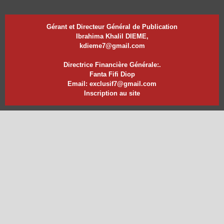
Gérant et Directeur Général de Publication
Ibrahima Khalil DIEME,
kdieme7@gmail.com
Directrice Financière Générale:.
Fanta Fifi Diop
Email: exclusif7@gmail.com
Inscription au site