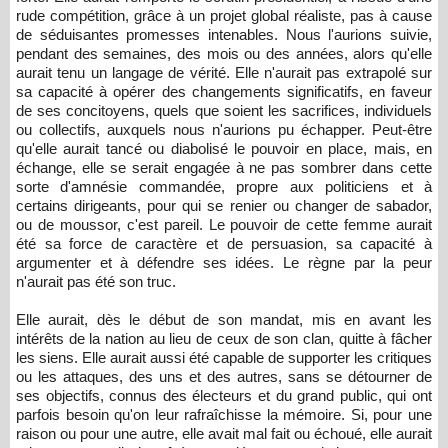
rude compétition, grâce à un projet global réaliste, pas à cause
de séduisantes promesses intenables. Nous l'aurions suivie,
pendant des semaines, des mois ou des années, alors qu'elle
aurait tenu un langage de vérité. Elle n'aurait pas extrapolé sur
sa capacité à opérer des changements significatifs, en faveur
de ses concitoyens, quels que soient les sacrifices, individuels
ou collectifs, auxquels nous n'aurions pu échapper. Peut-être
qu'elle aurait tancé ou diabolisé le pouvoir en place, mais, en
échange, elle se serait engagée à ne pas sombrer dans cette
sorte d'amnésie commandée, propre aux politiciens et à
certains dirigeants, pour qui se renier ou changer de sabador,
ou de moussor, c'est pareil. Le pouvoir de cette femme aurait
été sa force de caractère et de persuasion, sa capacité à
argumenter et à défendre ses idées. Le règne par la peur
n'aurait pas été son truc.
Elle aurait, dès le début de son mandat, mis en avant les
intérêts de la nation au lieu de ceux de son clan, quitte à fâcher
les siens. Elle aurait aussi été capable de supporter les critiques
ou les attaques, des uns et des autres, sans se détourner de
ses objectifs, connus des électeurs et du grand public, qui ont
parfois besoin qu'on leur rafraîchisse la mémoire. Si, pour une
raison ou pour une autre, elle avait mal fait ou échoué, elle aurait