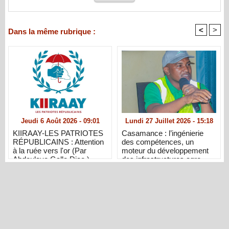
<
>
Dans la même rubrique :
Jeudi 6 Août 2026 - 09:01
Lundi 27 Juillet 2026 - 15:18
KIIRAAY-LES PATRIOTES
Casamance : l’ingénierie
RÉPUBLICAINS : Attention
des compétences, un
à la ruée vers l'or (Par
moteur du développement
Abdoulaye Gallo Diao )
des infrastructures agro-
industrielles et de l’emploi
local (Par Saliou Diallo)