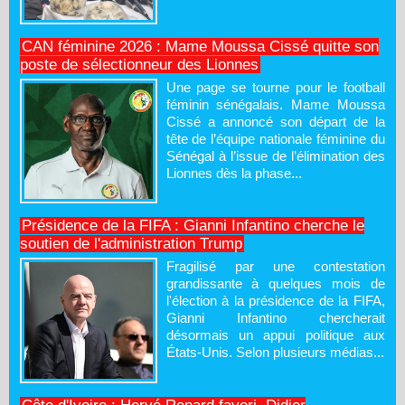
CAN féminine 2026 : Mame Moussa Cissé quitte son
poste de sélectionneur des Lionnes
Une page se tourne pour le football
féminin sénégalais. Mame Moussa
Cissé a annoncé son départ de la
tête de l’équipe nationale féminine du
Sénégal à l’issue de l’élimination des
Lionnes dès la phase...
Présidence de la FIFA : Gianni Infantino cherche le
soutien de l'administration Trump
Fragilisé par une contestation
grandissante à quelques mois de
l'élection à la présidence de la FIFA,
Gianni Infantino chercherait
désormais un appui politique aux
États-Unis. Selon plusieurs médias...