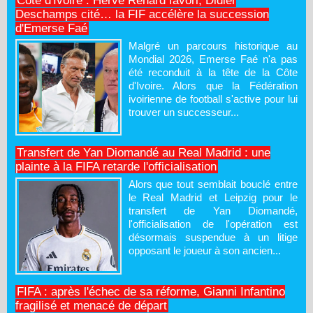
Côte d'Ivoire : Hervé Renard favori, Didier
Deschamps cité… la FIF accélère la succession
d'Emerse Faé
Malgré un parcours historique au
Mondial 2026, Emerse Faé n'a pas
été reconduit à la tête de la Côte
d'Ivoire. Alors que la Fédération
ivoirienne de football s'active pour lui
trouver un successeur...
Transfert de Yan Diomandé au Real Madrid : une
plainte à la FIFA retarde l'officialisation
Alors que tout semblait bouclé entre
le Real Madrid et Leipzig pour le
transfert de Yan Diomandé,
l'officialisation de l'opération est
désormais suspendue à un litige
opposant le joueur à son ancien...
FIFA : après l'échec de sa réforme, Gianni Infantino
fragilisé et menacé de départ