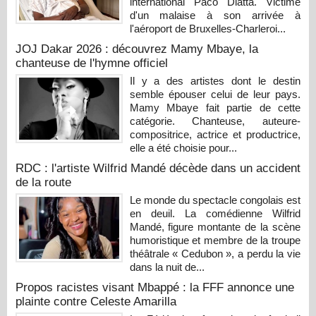
international Paco Diatta. Victime
d'un malaise à son arrivée à
l'aéroport de Bruxelles-Charleroi...
JOJ Dakar 2026 : découvrez Mamy Mbaye, la
chanteuse de l'hymne officiel
Il y a des artistes dont le destin
semble épouser celui de leur pays.
Mamy Mbaye fait partie de cette
catégorie. Chanteuse, auteure-
compositrice, actrice et productrice,
elle a été choisie pour...
RDC : l'artiste Wilfrid Mandé décède dans un accident
de la route
Le monde du spectacle congolais est
en deuil. La comédienne Wilfrid
Mandé, figure montante de la scène
humoristique et membre de la troupe
théâtrale « Cedubon », a perdu la vie
dans la nuit de...
Propos racistes visant Mbappé : la FFF annonce une
plainte contre Celeste Amarilla