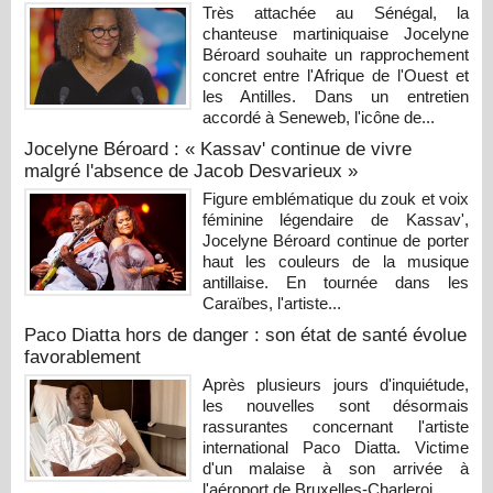
Très attachée au Sénégal, la
chanteuse martiniquaise Jocelyne
Béroard souhaite un rapprochement
concret entre l'Afrique de l'Ouest et
les Antilles. Dans un entretien
accordé à Seneweb, l'icône de...
Jocelyne Béroard : « Kassav' continue de vivre
malgré l'absence de Jacob Desvarieux »
Figure emblématique du zouk et voix
féminine légendaire de Kassav',
Jocelyne Béroard continue de porter
haut les couleurs de la musique
antillaise. En tournée dans les
Caraïbes, l'artiste...
Paco Diatta hors de danger : son état de santé évolue
favorablement
Après plusieurs jours d'inquiétude,
les nouvelles sont désormais
rassurantes concernant l'artiste
international Paco Diatta. Victime
d'un malaise à son arrivée à
l'aéroport de Bruxelles-Charleroi...