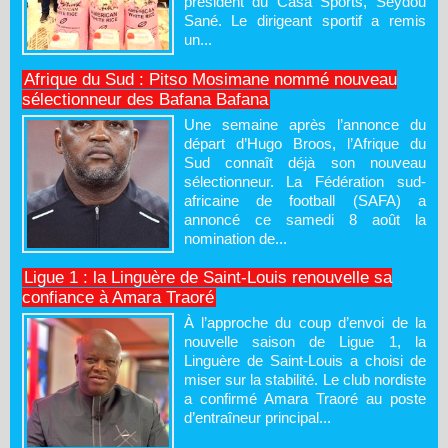
président du Casa Sports, Seydou
Sané. Le dirigeant sportif a remis
un...
Afrique du Sud : Pitso Mosimane nommé nouveau
sélectionneur des Bafana Bafana
Une semaine après l’annonce du
départ d’Hugo Broos, l’Afrique du
Sud connaît déjà son nouveau
sélectionneur. La Fédération sud-
africaine de football (SAFA) a
annoncé ce samedi 8 août la
nomination de...
Ligue 1 : la Linguère de Saint-Louis renouvelle sa
confiance à Amara Traoré
À l’approche du coup d’envoi de la
nouvelle saison de Ligue 1, la
Linguère de Saint-Louis a choisi de
miser sur la stabilité. Le club nordiste
a confirmé Amara Traoré au poste
d’entraîneur principal...