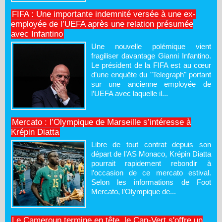
FIFA : Une importante indemnité versée à une ex-
employée de l’UEFA après une relation présumée
avec Infantino
Une nouvelle polémique vient
fragiliser davantage Gianni Infantino.
Le président de la FIFA est au cœur
d’une enquête du "Telegraph" portant
sur une ancienne employée de
l’UEFA avec laquelle il...
Mercato : l’Olympique de Marseille s’intéresse à
Krépin Diatta
Libre de tout contrat depuis son
départ de l’AS Monaco, Krépin Diatta
pourrait rapidement rebondir à
l’occasion de ce mercato estival.
Selon les informations de Foot
Mercato, l’Olympique de...
Le Cameroun termine en tête, le Cap-Vert s'offre un