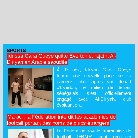
SPORTS
Idrissa Gana Gueye quitte Everton et rejoint Al-
Diriyah en Arabie saoudite
À 37 ans, Idrissa Gana Gueye
tourne une nouvelle page de sa
carrière. Libre après son départ
d’Everton, le milieu de terrain
sénégalais s’est officiellement
engagé avec Al-Diriyah, club
évoluant en...
Maroc : la Fédération interdit les académies de
football portant des noms de clubs étrangers
La Fédération royale marocaine de
football (FRMF) veut renforcer