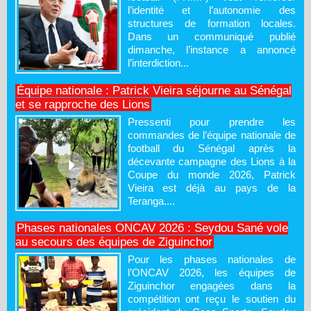
l’identité et l’autonomie des
structures de formation locales.
Dans un communiqué publié
dimanche, l’instance a annoncé
l’interdiction...
Équipe nationale : Patrick Vieira séjourne au Sénégal
et se rapproche des Lions
Pressenti pour prendre les
commandes de l’équipe nationale de
football du Sénégal après la
décevante campagne des Lions à la
Coupe du monde 2026, Patrick
Vieira est déjà au pays de la
Teranga....
Phases nationales ONCAV 2026 : Seydou Sané vole
au secours des équipes de Ziguinchor
Pour les phases nationales de
l’ONCAV 2026, les équipes de
Ziguinchor engagées dans la
compétition ont reçu le soutien du