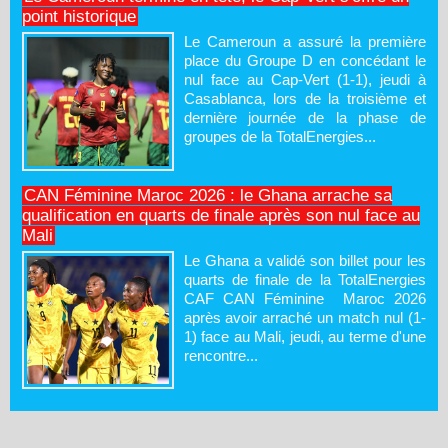
point historique
Le Cameroun a assuré la première
place du Groupe D en concédant le
nul face au Cap-Vert (1-1), jeudi à
Casablanca, lors de la troisième et
dernière journée de la phase de
groupes de la TotalEnergies...
CAN Féminine Maroc 2026 : le Ghana arrache sa
qualification en quarts de finale après son nul face au
Mali
Le Ghana a validé son billet pour les
quarts de finale de la TotalEnergies
CAF CAN Féminine Maroc 2026
après avoir arraché un match nul (1-
1) face au Mali, jeudi, au terme d'une
rencontre...