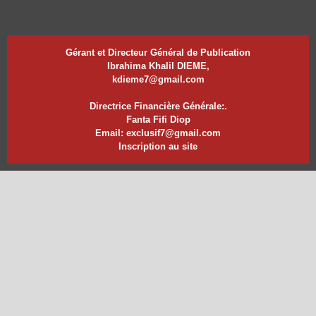
Gérant et Directeur Général de Publication
Ibrahima Khalil DIEME,
kdieme7@gmail.com
Directrice Financière Générale:.
Fanta Fifi Diop
Email: exclusif7@gmail.com
Inscription au site