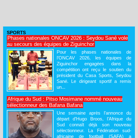
SPORTS
Phases nationales ONCAV 2026 : Seydou Sané vole
au secours des équipes de Ziguinchor
Pour les phases nationales de
l’ONCAV 2026, les équipes de
Ziguinchor engagées dans la
compétition ont reçu le soutien du
président du Casa Sports, Seydou
Sané. Le dirigeant sportif a remis
un...
Afrique du Sud : Pitso Mosimane nommé nouveau
sélectionneur des Bafana Bafana
Une semaine après l’annonce du
départ d’Hugo Broos, l’Afrique du
Sud connaît déjà son nouveau
sélectionneur. La Fédération sud-
africaine de football (SAFA) a