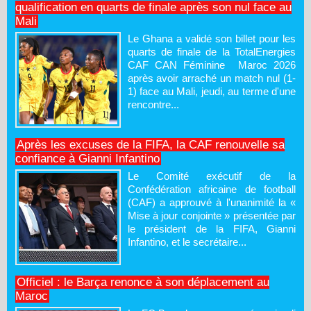
qualification en quarts de finale après son nul face au
Mali
Le Ghana a validé son billet pour les
quarts de finale de la TotalEnergies
CAF CAN Féminine Maroc 2026
après avoir arraché un match nul (1-
1) face au Mali, jeudi, au terme d'une
rencontre...
Après les excuses de la FIFA, la CAF renouvelle sa
confiance à Gianni Infantino
Le Comité exécutif de la
Confédération africaine de football
(CAF) a approuvé à l'unanimité la «
Mise à jour conjointe » présentée par
le président de la FIFA, Gianni
Infantino, et le secrétaire...
Officiel : le Barça renonce à son déplacement au
Maroc