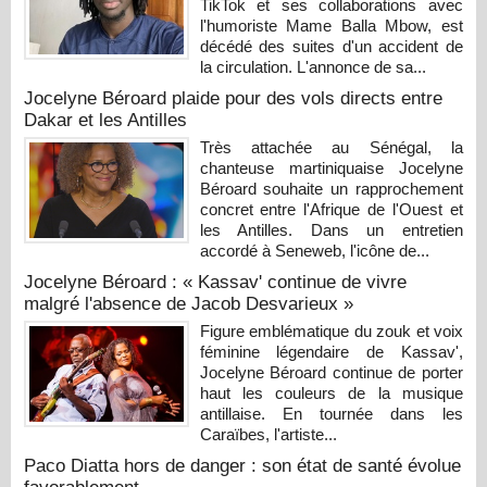
TikTok et ses collaborations avec
l'humoriste Mame Balla Mbow, est
décédé des suites d'un accident de
la circulation. L'annonce de sa...
Jocelyne Béroard plaide pour des vols directs entre
Dakar et les Antilles
Très attachée au Sénégal, la
chanteuse martiniquaise Jocelyne
Béroard souhaite un rapprochement
concret entre l'Afrique de l'Ouest et
les Antilles. Dans un entretien
accordé à Seneweb, l'icône de...
Jocelyne Béroard : « Kassav' continue de vivre
malgré l'absence de Jacob Desvarieux »
Figure emblématique du zouk et voix
féminine légendaire de Kassav',
Jocelyne Béroard continue de porter
haut les couleurs de la musique
antillaise. En tournée dans les
Caraïbes, l'artiste...
Paco Diatta hors de danger : son état de santé évolue