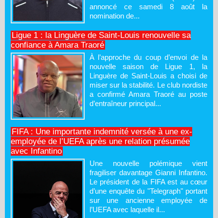
annoncé ce samedi 8 août la
nomination de...
Ligue 1 : la Linguère de Saint-Louis renouvelle sa
confiance à Amara Traoré
À l’approche du coup d’envoi de la
nouvelle saison de Ligue 1, la
Linguère de Saint-Louis a choisi de
miser sur la stabilité. Le club nordiste
a confirmé Amara Traoré au poste
d’entraîneur principal...
FIFA : Une importante indemnité versée à une ex-
employée de l’UEFA après une relation présumée
avec Infantino
Une nouvelle polémique vient
fragiliser davantage Gianni Infantino.
Le président de la FIFA est au cœur
d’une enquête du "Telegraph" portant
sur une ancienne employée de
l’UEFA avec laquelle il...