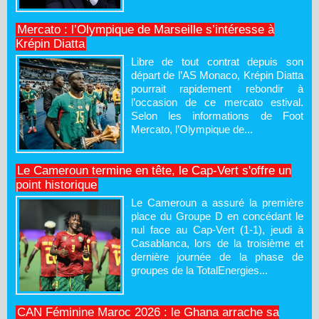
Mercato : l’Olympique de Marseille s’intéresse à
Krépin Diatta
Libre de tout contrat depuis son
départ de l’AS Monaco, Krépin Diatta
pourrait rapidement rebondir à
l’occasion de ce mercato estival.
Selon les informations de Foot
Mercato, l’Olympique de...
Le Cameroun termine en tête, le Cap-Vert s'offre un
point historique
Le Cameroun a assuré la première
place du Groupe D en concédant le
nul face au Cap-Vert (1-1), jeudi à
Casablanca, lors de la troisième et
dernière journée de la phase de
groupes de la TotalEnergies...
CAN Féminine Maroc 2026 : le Ghana arrache sa