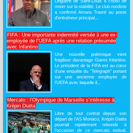
Linguère de Saint-Louis a choisi de
miser sur la stabilité. Le club nordiste
a confirmé Amara Traoré au poste
d’entraîneur principal...
FIFA : Une importante indemnité versée à une ex-
employée de l’UEFA après une relation présumée
avec Infantino
Une nouvelle polémique vient
fragiliser davantage Gianni Infantino.
Le président de la FIFA est au cœur
d’une enquête du "Telegraph" portant
sur une ancienne employée de
l’UEFA avec laquelle il...
Mercato : l’Olympique de Marseille s’intéresse à
Krépin Diatta
Libre de tout contrat depuis son
départ de l’AS Monaco, Krépin Diatta
pourrait rapidement rebondir à
l’occasion de ce mercato estival.