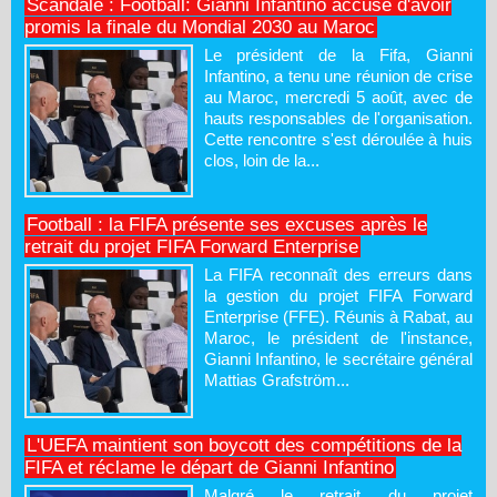
Scandale : Football: Gianni Infantino accusé d'avoir
promis la finale du Mondial 2030 au Maroc
Le président de la Fifa, Gianni
Infantino, a tenu une réunion de crise
au Maroc, mercredi 5 août, avec de
hauts responsables de l'organisation.
Cette rencontre s'est déroulée à huis
clos, loin de la...
Football : la FIFA présente ses excuses après le
retrait du projet FIFA Forward Enterprise
La FIFA reconnaît des erreurs dans
la gestion du projet FIFA Forward
Enterprise (FFE). Réunis à Rabat, au
Maroc, le président de l'instance,
Gianni Infantino, le secrétaire général
Mattias Grafström...
L'UEFA maintient son boycott des compétitions de la
FIFA et réclame le départ de Gianni Infantino
Malgré le retrait du projet