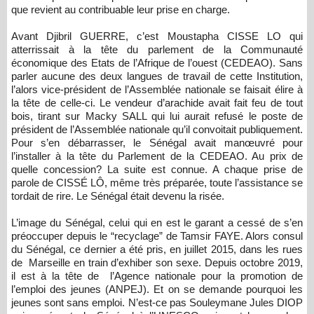
que revient au contribuable leur prise en charge.
Avant Djibril GUERRE, c’est Moustapha CISSE LO qui
atterrissait à la tête du parlement de la Communauté
économique des Etats de l’Afrique de l’ouest (CEDEAO). Sans
parler aucune des deux langues de travail de cette Institution,
l’alors vice-président de l’Assemblée nationale se faisait élire à
la tête de celle-ci. Le vendeur d’arachide avait fait feu de tout
bois, tirant sur Macky SALL qui lui aurait refusé le poste de
président de l’Assemblée nationale qu’il convoitait publiquement.
Pour s’en débarrasser, le Sénégal avait manœuvré pour
l’installer à la tête du Parlement de la CEDEAO. Au prix de
quelle concession? La suite est connue. A chaque prise de
parole de CISSÉ LÔ, même très préparée, toute l’assistance se
tordait de rire. Le Sénégal était devenu la risée.
L’image du Sénégal, celui qui en est le garant a cessé de s’en
préoccuper depuis le “recyclage” de Tamsir FAYE. Alors consul
du Sénégal, ce dernier a été pris, en juillet 2015, dans les rues
de Marseille en train d’exhiber son sexe. Depuis octobre 2019,
il est à la tête de l’Agence nationale pour la promotion de
l’emploi des jeunes (ANPEJ). Et on se demande pourquoi les
jeunes sont sans emploi. N’est-ce pas Souleymane Jules DIOP