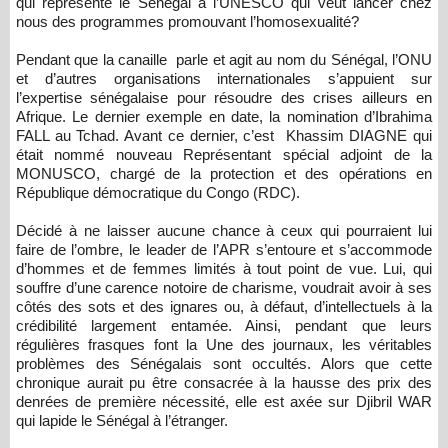
qui représente le Sénégal à l’UNESCO qui veut lancer chez
nous des programmes promouvant l’homosexualité?
Pendant que la canaille parle et agit au nom du Sénégal, l’ONU
et d’autres organisations internationales s’appuient sur
l’expertise sénégalaise pour résoudre des crises ailleurs en
Afrique. Le dernier exemple en date, la nomination d’Ibrahima
FALL au Tchad. Avant ce dernier, c’est Khassim DIAGNE qui
était nommé nouveau Représentant spécial adjoint de la
MONUSCO, chargé de la protection et des opérations en
République démocratique du Congo (RDC).
Décidé à ne laisser aucune chance à ceux qui pourraient lui
faire de l’ombre, le leader de l’APR s’entoure et s’accommode
d’hommes et de femmes limités à tout point de vue. Lui, qui
souffre d’une carence notoire de charisme, voudrait avoir à ses
côtés des sots et des ignares ou, à défaut, d’intellectuels à la
crédibilité largement entamée. Ainsi, pendant que leurs
régulières frasques font la Une des journaux, les véritables
problèmes des Sénégalais sont occultés. Alors que cette
chronique aurait pu être consacrée à la hausse des prix des
denrées de première nécessité, elle est axée sur Djibril WAR
qui lapide le Sénégal à l’étranger.