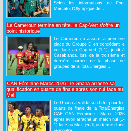
Selon les informations de Foot
Mercato, l’Olympique de...
Le Cameroun termine en tête, le Cap-Vert s'offre un
point historique
Le Cameroun a assuré la première
place du Groupe D en concédant le
nul face au Cap-Vert (1-1), jeudi à
Casablanca, lors de la troisième et
dernière journée de la phase de
groupes de la TotalEnergies...
CAN Féminine Maroc 2026 : le Ghana arrache sa
qualification en quarts de finale après son nul face au
Mali
Le Ghana a validé son billet pour les
quarts de finale de la TotalEnergies
CAF CAN Féminine Maroc 2026
après avoir arraché un match nul (1-
1) face au Mali, jeudi, au terme d'une
rencontre...