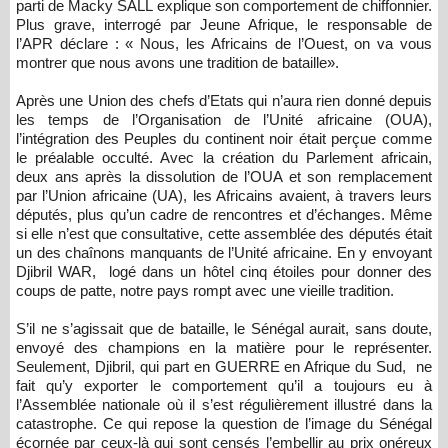
parti de Macky SALL explique son comportement de chiffonnier.
Plus grave, interrogé par Jeune Afrique, le responsable de
l’APR déclare : « Nous, les Africains de l’Ouest, on va vous
montrer que nous avons une tradition de bataille».
Après une Union des chefs d’Etats qui n’aura rien donné depuis
les temps de l’Organisation de l’Unité africaine (OUA),
l’intégration des Peuples du continent noir était perçue comme
le préalable occulté. Avec la création du Parlement africain,
deux ans après la dissolution de l’OUA et son remplacement
par l’Union africaine (UA), les Africains avaient, à travers leurs
députés, plus qu’un cadre de rencontres et d’échanges. Même
si elle n’est que consultative, cette assemblée des députés était
un des chaînons manquants de l’Unité africaine. En y envoyant
Djibril WAR, logé dans un hôtel cinq étoiles pour donner des
coups de patte, notre pays rompt avec une vieille tradition.
S’il ne s’agissait que de bataille, le Sénégal aurait, sans doute,
envoyé des champions en la matière pour le représenter.
Seulement, Djibril, qui part en GUERRE en Afrique du Sud, ne
fait qu’y exporter le comportement qu’il a toujours eu à
l’Assemblée nationale où il s’est régulièrement illustré dans la
catastrophe. Ce qui repose la question de l’image du Sénégal
écornée par ceux-là qui sont censés l’embellir au prix onéreux