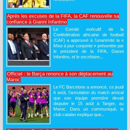
Après les excuses de la FIFA, la CAF renouvelle sa
confiance à Gianni Infantino
Le Comité exécutif de la
Confédération africaine de football
(CAF) a approuvé à l'unanimité la «
Mise à jour conjointe » présentée par
le président de la FIFA, Gianni
Infantino, et le secrétaire...
Officiel : le Barça renonce à son déplacement au
Maroc
Le FC Barcelone a annoncé, ce jeudi
6 août, l'annulation du match amical
que son équipe première devait
disputer le 15 août à Tanger, au
Maroc. Dans un communiqué, le
club catalan explique que...