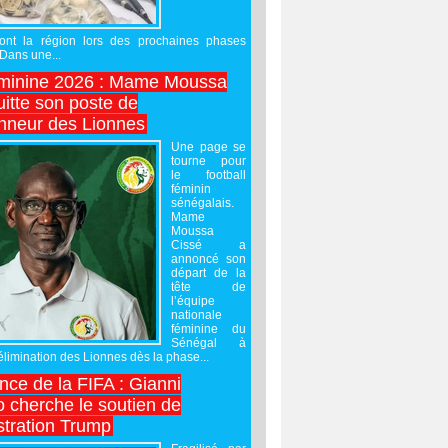
ront la région lors des prochaines phases
 Dans une...
minine 2026 : Mame Moussa
uitte son poste de
onneur des Lionnes
Une page se
tourne pour
le football
féminin
sénégalais.
Mame
Moussa
Cissé a
annoncé son
départ de la
tête de
l’équipe
nationale
féminine du
Sénégal à
’élimination des Lionnes dès la phase...
nce de la FIFA : Gianni
o cherche le soutien de
stration Trump