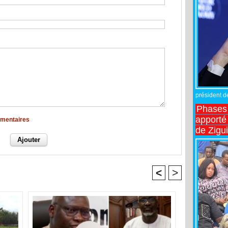
président de
Phases 
apporté
mmentaires
de Zigu
<
>