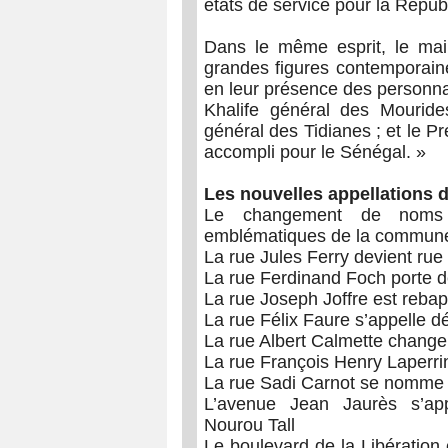
états de service pour la Répu
Dans le même esprit, le mair
grandes figures contemporaine
en leur présence des personna
Khalife général des Mourid
général des Tidianes ; et le P
accompli pour le Sénégal. »
Les nouvelles appellations 
Le changement de noms 
emblématiques de la commune
La rue Jules Ferry devient r
La rue Ferdinand Foch porte d
La rue Joseph Joffre est reba
La rue Félix Faure s’appelle
La rue Albert Calmette chang
La rue François Henry Laperr
La rue Sadi Carnot se nomme 
L’avenue Jean Jaurès s’ap
Nourou Tall
Le boulevard de la Libératio