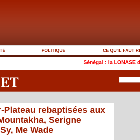
TÉ
POLITIQUE
CE QU'IL FAUT R
Sénégal : la LONASE dément l'existe
NET
-Plateau rebaptisées aux
Mountakha, Serigne
 Sy, Me Wade