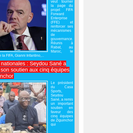
veut tourner
la page du
projet FIFA
Forward
Enterprise
(FFE) et
renforcer ses
mécanismes
de
gouvernance.
Réunis à
Rabat, au
Maroc, le
 la FIFA, Gianni Infantino,...
nationales : Seydou Sané a
 son soutien aux cinq équipes
inchor
Le président
du Casa
Sports,
Seydou
Sané, a remis
un important
soutien en
faveur des
cinq équipes
de Ziguinchor
qui