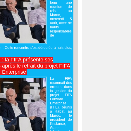
tenu une
réunion de
crise au
Maroc,
mercredi 5
août, avec de
hauts
responsables
de
on. Cette rencontre s'est déroulée à huis clos,
l : la FIFA présente ses
après le retrait du projet FIFA
 Enterprise
La FIFA
reconnaît des
erreurs dans
la gestion du
projet FIFA
Forward
Enterprise
(FFE). Réunis
à Rabat, au
Maroc, le
président de
l'instance,
Gianni