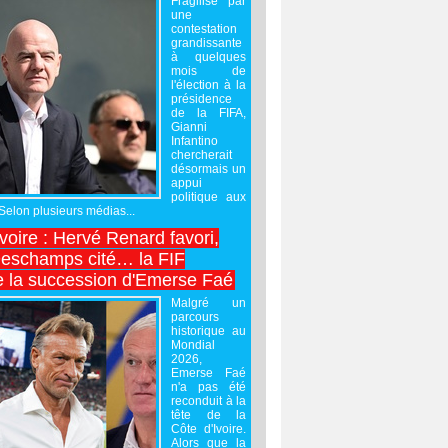
Fragilisé par
une
contestation
grandissante
à quelques
mois de
l'élection à la
présidence
de la FIFA,
Gianni
Infantino
chercherait
désormais un
appui
politique aux
 Selon plusieurs médias...
Ivoire : Hervé Renard favori,
Deschamps cité… la FIF
e la succession d'Emerse Faé
Malgré un
parcours
historique au
Mondial
2026,
Emerse Faé
n'a pas été
reconduit à la
tête de la
Côte d'Ivoire.
Alors que la