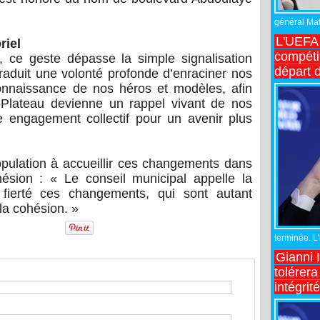
général Matt
L'UEFA 
riel
compétit
 ce geste dépasse la simple signalisation
départ d
traduit une volonté profonde d’enraciner nos
onnaissance de nos héros et modèles, afin
Plateau devienne un rappel vivant de nos
e engagement collectif pour un avenir plus
population à accueillir ces changements dans
hésion : « Le conseil municipal appelle la
c fierté ces changements, qui sont autant
 la cohésion. »
terminée. L
Gianni 
tolérera
intégrit