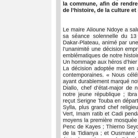
la commune, afin de rendr
de l’histoire, de la culture et
Le maire Alioune Ndoye a sal
sa séance solennelle du 13
Dakar-Plateau, animé par une
l’unanimité une décision empr
emblématiques de notre histoire
Un hommage aux héros d’hier e
La décision adoptée met en 
contemporaines. « Nous céléb
ayant durablement marqué notr
Diallo, chef d’état-major de
notre jeune république ; Ib
reçut Serigne Touba en départ
Sylla, plus grand chef religi
Vert, Imam ratib et Cadi pend
moyens la première mosquée
Penc de Kayes ; Thierno Seydo
de la Tidianya ; et Ousmane