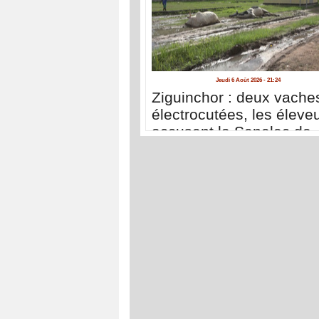
Jeudi 6 Août 2026 - 21:24
Ziguinchor : deux vache
électrocutées, les éleve
accusent la Senelec de
négligence