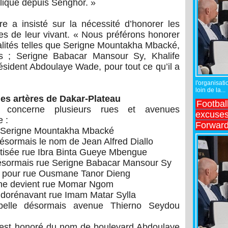
blique depuis Senghor. »
e a insisté sur la nécessité d’honorer les
s de leur vivant. « Nous préférons honorer
lités telles que Serigne Mountakha Mbacké,
es ; Serigne Babacar Mansour Sy, Khalife
résident Abdoulaye Wade, pour tout ce qu’il a
l'organisati
loin de la...
des artères de Dakar-Plateau
Footbal
concerne plusieurs rues et avenues
excuses 
 :
Forward
ue Serigne Mountakha Mbacké
ésormais le nom de Jean Alfred Diallo
ptisée rue Ibra Binta Gueye Mbengue
 désormais rue Serigne Babacar Mansour Sy
e pour rue Ousmane Tanor Dieng
ine devient rue Momar Ngom
dorénavant rue Imam Matar Sylla
pelle désormais avenue Thierno Seydou
n est honoré du nom de boulevard Abdoulaye