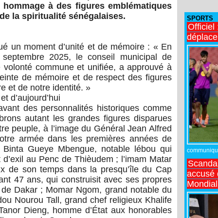
e hommage à des figures emblématiques
 de la spiritualité sénégalaises.
SPORTS
Officiel
déplac
ué un moment d’unité et de mémoire : « En
 septembre 2025, le conseil municipal de
 volonté commune et unifiée, a approuvé à
einte de mémoire et de respect des figures
 et de notre identité. »
t d’aujourd’hui
avant des personnalités historiques comme
rons autant les grandes figures disparues
e peuple, à l’image du Général Jean Alfred
 notre armée dans les premières années de
ra Binta Gueye Mbengue, notable lébou qui
communiqué,
 d’exil au Penc de Thièudem ; l’imam Matar
Scandal
eux de son temps dans la presqu’île du Cap
accusé d
ant 47 ans, qui construisit avec ses propres
Mondial
 de Dakar ; Momar Ngom, grand notable du
u Nourou Tall, grand chef religieux Khalife
 Tanor Dieng, homme d’État aux honorables