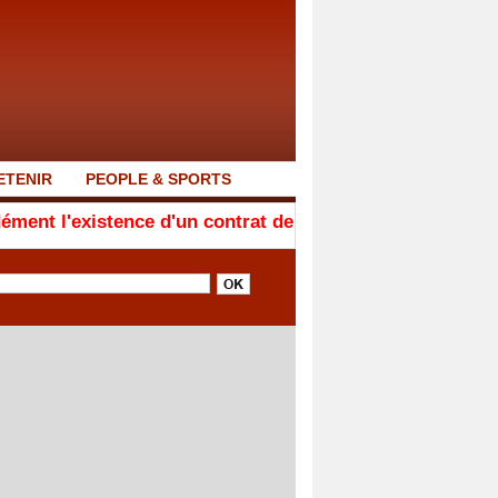
ETENIR
PEOPLE & SPORTS
nce d'un contrat de 50 millions de FCFA avec Feñial Digi