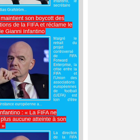
Infantino, le
secrétaire
ias Grafström...
maintient son boycott des
ions de la FIFA et réclame le
e Gianni Infantino
Malgré le
retrait du
projet
controversé
de FIFA
Forward
Enterprise, la
crise entre la
FIFA et
l'Union des
associations
européennes
de football
(UEFA) est
loin d'être
'instance européenne a...
Infantino : « La FIFA ne
 plus aucune atteinte à son
é »
La direction
de la FIFA