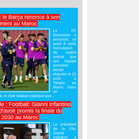
 : le Barça renonce à son
ement au Maroc
Le FC
Barcelone a
annoncé, ce
jeudi 6 août,
l'annulation
du match
amical que
son équipe
première
devait
disputer le 15
août à
Tanger, au
Maroc. Dans
un
 le club catalan explique que...
e : Football: Gianni Infantino
'avoir promis la finale du
 2030 au Maroc
Le président
de la Fifa,
Gianni
Infantino, a