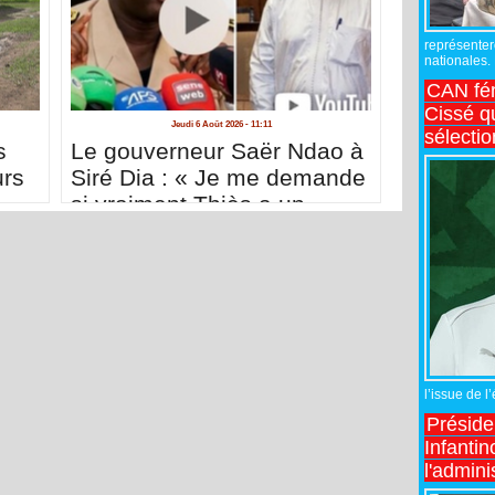
représente
nationales.
CAN fé
Cissé q
Jeudi 6 Août 2026 - 11:11
sélecti
s
Le gouverneur Saër Ndao à
urs
Siré Dia : « Je me demande
si vraiment Thiès a un
conseil départemental »
l’issue de l
Préside
Infantin
l'admini