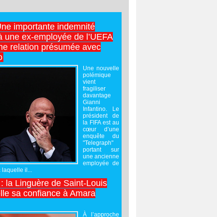
Une importante indemnité
à une ex-employée de l’UEFA
ne relation présumée avec
o
Une nouvelle
polémique
vient
fragiliser
davantage
Gianni
Infantino. Le
président de
la FIFA est au
cœur d’une
enquête du
"Telegraph"
portant sur
une ancienne
employée de
laquelle il...
 : la Linguère de Saint-Louis
lle sa confiance à Amara
À l’approche