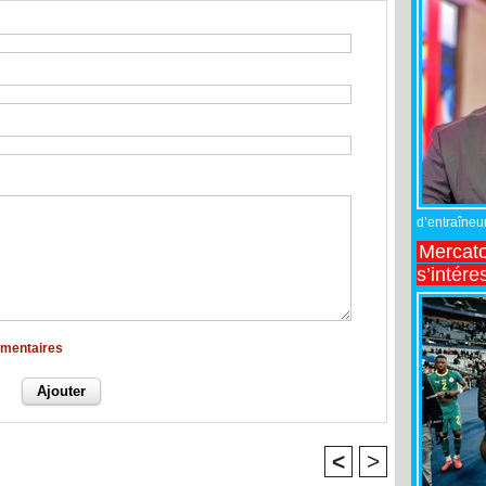
d’entraîneur
Mercato
s’intére
mmentaires
<
>