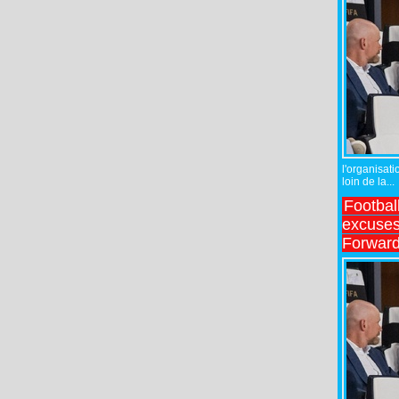
l'organisati
loin de la...
Footbal
excuses 
Forward