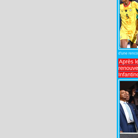
d'une rencon
Après l
renouve
Infantin