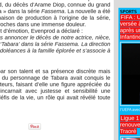
d, du décès d’Arame Diop, connue du grand
a » dans la série
Fassema
. La nouvelle a été
SPORTS
FIFA : 
ison de production à l’origine de la série,
versée 
proches dans une immense douleur.
après u
d’émotion, Evenprod a déclaré :
Infantin
s annoncer le décès de notre actrice, nièce,
‘Tabara’ dans la série Fassema. La direction
oléances à la famille éplorée et s’associe à
ar son talent et sa présence discrète mais
n du personnage de Tabara avait conquis le
urs, faisant d’elle une figure appréciée du
 incarnait avec justesse et sensibilité une
fis de la vie, un rôle qui avait révélé toute
l’UEFA avec 
Ligue 1
renouve
Traoré