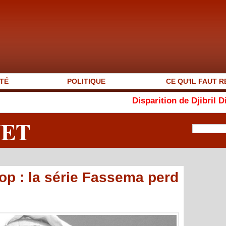
TÉ
POLITIQUE
CE QU'IL FAUT R
Disparition de Djibril Dièye : « Au
NET
p : la série Fassema perd