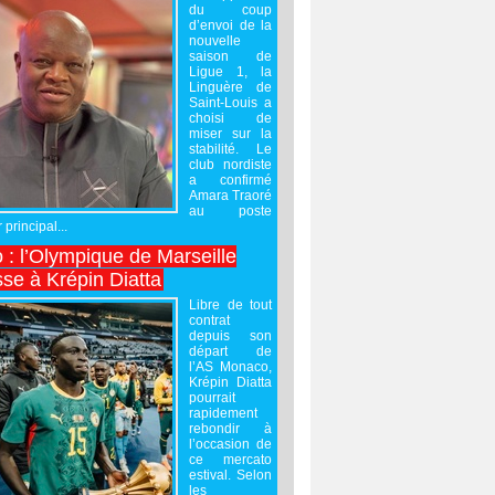
du coup
d’envoi de la
nouvelle
saison de
Ligue 1, la
Linguère de
Saint-Louis a
choisi de
miser sur la
stabilité. Le
club nordiste
a confirmé
Amara Traoré
au poste
 principal...
 : l’Olympique de Marseille
sse à Krépin Diatta
Libre de tout
contrat
depuis son
départ de
l’AS Monaco,
Krépin Diatta
pourrait
rapidement
rebondir à
l’occasion de
ce mercato
estival. Selon
les