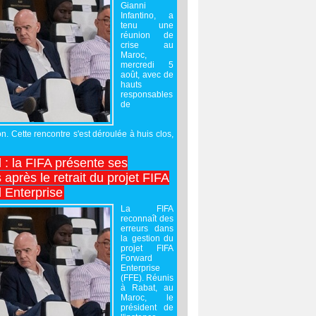
Gianni
Infantino, a
tenu une
réunion de
crise au
Maroc,
mercredi 5
août, avec de
hauts
responsables
de
on. Cette rencontre s'est déroulée à huis clos,
l : la FIFA présente ses
après le retrait du projet FIFA
 Enterprise
La FIFA
reconnaît des
erreurs dans
la gestion du
projet FIFA
Forward
Enterprise
(FFE). Réunis
à Rabat, au
Maroc, le
président de