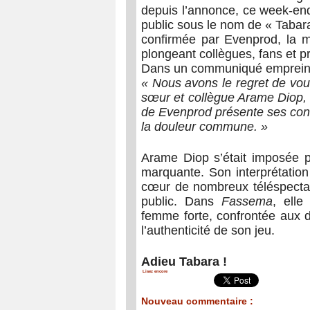
depuis l’annonce, ce week-en
public sous le nom de « Tabar
confirmée par Evenprod, la ma
plongeant collègues, fans et 
Dans un communiqué empreint 
« Nous avons le regret de vou
sœur et collègue Arame Diop, 
de Evenprod présente ses cond
la douleur commune. »
Arame Diop s’était imposée p
marquante. Son interprétatio
cœur de nombreux téléspectate
public. Dans
Fassema
, elle
femme forte, confrontée aux dé
l’authenticité de son jeu.
Adieu Tabara !
Lisez encore
Nouveau commentaire :