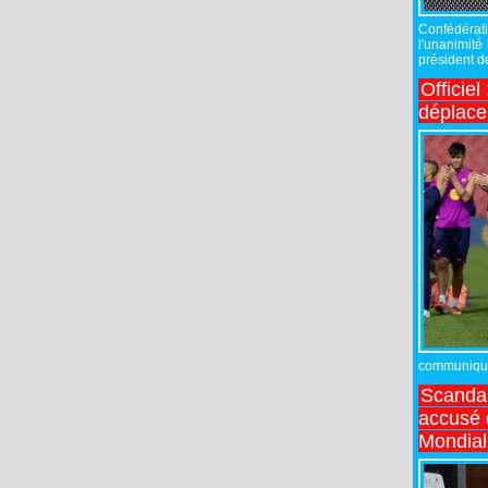
Confédérati
l'unanimité
président de
Officiel
déplac
communiqué,
Scandal
accusé d
Mondial