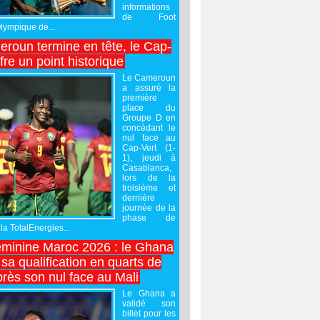
informations
de Foot
Olympique de...
roun termine en tête, le Cap-
ffre un point historique
Le Cameroun
a assuré la
première
place du
Groupe D en
concédant le
nul face au
Cap-Vert (1-
1), jeudi à
Casablanca,
lors de la
troisième et
dernière
journée de la
phase de
la TotalEnergies...
minine Maroc 2026 : le Ghana
sa qualification en quarts de
près son nul face au Mali
Le Ghana a
validé son
billet pour les