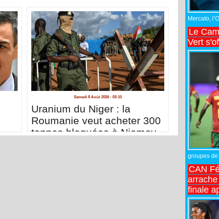
Mercato, l’
Le Came
Vert s'o
Samedi 8 Août 2026 - 03:10
n
Uranium du Niger : la
Roumanie veut acheter 300
s
tonnes bloquées à Niamey
groupes de 
CAN Fé
arrache 
finale a