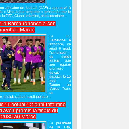
on africaine de football (CAF) a approuvé à
 la « Mise à jour conjointe » présentée par le
 la FIFA, Gianni Infantino, et le secrétaire...
 : le Barça renonce à son
ement au Maroc
Le FC
Barcelone a
annoncé, ce
jeudi 6 août,
l'annulation
du match
amical que
son équipe
première
devait
disputer le 15
août à
Tanger, au
Maroc. Dans
un
 le club catalan explique que...
e : Football: Gianni Infantino
'avoir promis la finale du
 2030 au Maroc
Le président
de la Fifa,