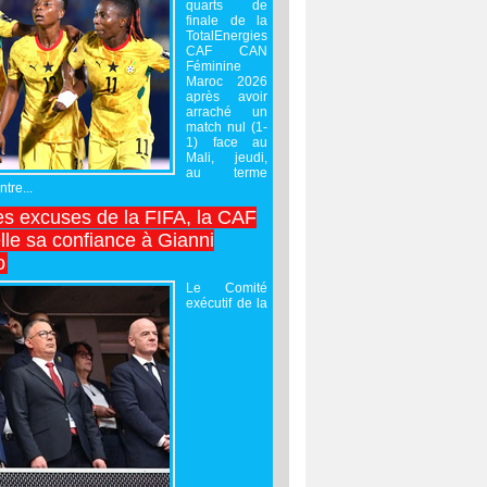
quarts de
finale de la
TotalEnergies
CAF CAN
Féminine
Maroc 2026
après avoir
arraché un
match nul (1-
1) face au
Mali, jeudi,
au terme
tre...
es excuses de la FIFA, la CAF
lle sa confiance à Gianni
o
Le Comité
exécutif de la