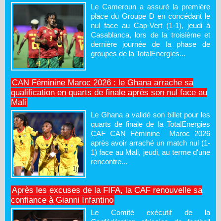
Le Cameroun a assuré la première
place du Groupe D en concédant le
nul face au Cap-Vert (1-1), jeudi à
Casablanca, lors de la troisième et
dernière journée de la phase de
groupes de la TotalEnergies...
CAN Féminine Maroc 2026 : le Ghana arrache sa
qualification en quarts de finale après son nul face au
Mali
Le Ghana a validé son billet pour les
quarts de finale de la TotalEnergies
CAF CAN Féminine Maroc 2026
après avoir arraché un match nul (1-
1) face au Mali, jeudi, au terme d'une
rencontre...
Après les excuses de la FIFA, la CAF renouvelle sa
confiance à Gianni Infantino
Le Comité exécutif de la