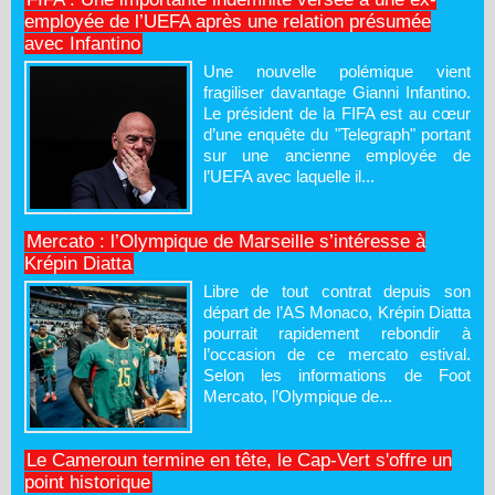
employée de l’UEFA après une relation présumée
avec Infantino
Une nouvelle polémique vient
fragiliser davantage Gianni Infantino.
Le président de la FIFA est au cœur
d’une enquête du "Telegraph" portant
sur une ancienne employée de
l’UEFA avec laquelle il...
Mercato : l’Olympique de Marseille s’intéresse à
Krépin Diatta
Libre de tout contrat depuis son
départ de l’AS Monaco, Krépin Diatta
pourrait rapidement rebondir à
l’occasion de ce mercato estival.
Selon les informations de Foot
Mercato, l’Olympique de...
Le Cameroun termine en tête, le Cap-Vert s'offre un
point historique