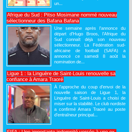
un...
Afrique du Sud : Pitso Mosimane nommé nouveau
sélectionneur des Bafana Bafana
Une semaine après l’annonce du
départ d’Hugo Broos, l’Afrique du
Sud connaît déjà son nouveau
sélectionneur. La Fédération sud-
africaine de football (SAFA) a
annoncé ce samedi 8 août la
nomination de...
Ligue 1 : la Linguère de Saint-Louis renouvelle sa
confiance à Amara Traoré
À l’approche du coup d’envoi de la
nouvelle saison de Ligue 1, la
Linguère de Saint-Louis a choisi de
miser sur la stabilité. Le club nordiste
a confirmé Amara Traoré au poste
d’entraîneur principal...
FIFA : Une importante indemnité versée à une ex-