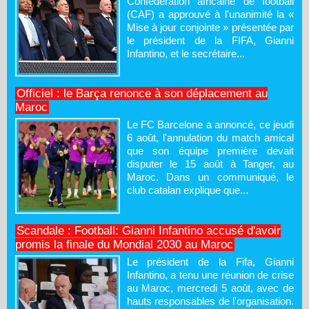
Confédération africaine de football
(CAF) a approuvé à l'unanimité la «
Mise à jour conjointe » présentée par
le président de la FIFA, Gianni
Infantino, et le secrétaire...
Officiel : le Barça renonce à son déplacement au
Maroc
Le FC Barcelone a annoncé, ce jeudi
6 août, l'annulation du match amical
que son équipe première devait
disputer le 15 août à Tanger, au
Maroc. Dans un communiqué, le
club catalan explique que...
Scandale : Football: Gianni Infantino accusé d'avoir
promis la finale du Mondial 2030 au Maroc
Le président de la Fifa, Gianni
Infantino, a tenu une réunion de crise
au Maroc, mercredi 5 août, avec de
hauts responsables de l'organisation.