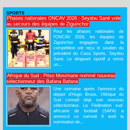
SPORTS
Phases nationales ONCAV 2026 : Seydou Sané vole
au secours des équipes de Ziguinchor
Pour les phases nationales de
l’ONCAV 2026, les équipes de
Ziguinchor engagées dans la
compétition ont reçu le soutien du
président du Casa Sports, Seydou
Sané. Le dirigeant sportif a remis
un...
Afrique du Sud : Pitso Mosimane nommé nouveau
sélectionneur des Bafana Bafana
Une semaine après l’annonce du
départ d’Hugo Broos, l’Afrique du
Sud connaît déjà son nouveau
sélectionneur. La Fédération sud-
africaine de football (SAFA) a
annoncé ce samedi 8 août la
nomination de...