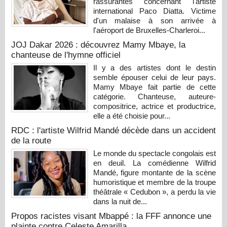
rassurantes concernant l'artiste
international Paco Diatta. Victime
d'un malaise à son arrivée à
l'aéroport de Bruxelles-Charleroi...
JOJ Dakar 2026 : découvrez Mamy Mbaye, la
chanteuse de l'hymne officiel
Il y a des artistes dont le destin
semble épouser celui de leur pays.
Mamy Mbaye fait partie de cette
catégorie. Chanteuse, auteure-
compositrice, actrice et productrice,
elle a été choisie pour...
RDC : l'artiste Wilfrid Mandé décède dans un accident
de la route
Le monde du spectacle congolais est
en deuil. La comédienne Wilfrid
Mandé, figure montante de la scène
humoristique et membre de la troupe
théâtrale « Cedubon », a perdu la vie
dans la nuit de...
Propos racistes visant Mbappé : la FFF annonce une
plainte contre Celeste Amarilla