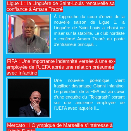
Ligue 1 : la Linguère de Saint-Louis renouvelle sa
confiance à Amara Traoré
À l’approche du coup d’envoi de la
nouvelle saison de Ligue 1, la
Linguère de Saint-Louis a choisi de
miser sur la stabilité. Le club nordiste
a confirmé Amara Traoré au poste
d’entraîneur principal...
FIFA : Une importante indemnité versée à une ex-
employée de l’UEFA après une relation présumée
avec Infantino
Une nouvelle polémique vient
fragiliser davantage Gianni Infantino.
Le président de la FIFA est au cœur
d’une enquête du "Telegraph" portant
sur une ancienne employée de
l’UEFA avec laquelle il...
Mercato : l’Olympique de Marseille s’intéresse à