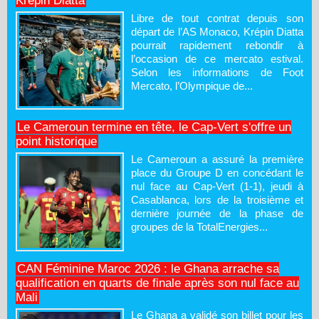
Krépin Diatta
Libre de tout contrat depuis son
départ de l’AS Monaco, Krépin Diatta
pourrait rapidement rebondir à
l’occasion de ce mercato estival.
Selon les informations de Foot
Mercato, l’Olympique de...
Le Cameroun termine en tête, le Cap-Vert s'offre un
point historique
Le Cameroun a assuré la première
place du Groupe D en concédant le
nul face au Cap-Vert (1-1), jeudi à
Casablanca, lors de la troisième et
dernière journée de la phase de
groupes de la TotalEnergies...
CAN Féminine Maroc 2026 : le Ghana arrache sa
qualification en quarts de finale après son nul face au
Mali
Le Ghana a validé son billet pour les