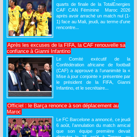
quarts de finale de la TotalEnergies
CAF CAN Féminine Maroc 2026
après avoir arraché un match nul (1-
1) face au Mali, jeudi, au terme d'une
rencontre...
Après les excuses de la FIFA, la CAF renouvelle sa
confiance à Gianni Infantino
Le Comité exécutif de la
Confédération africaine de football
(CAF) a approuvé à l'unanimité la «
Mise à jour conjointe » présentée par
le président de la FIFA, Gianni
Infantino, et le secrétaire...
Officiel : le Barça renonce à son déplacement au
Maroc
Le FC Barcelone a annoncé, ce jeudi
6 août, l'annulation du match amical
que son équipe première devait
disputer le 15 août à Tanger, au