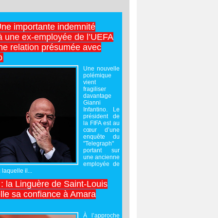
Une importante indemnité
à une ex-employée de l’UEFA
ne relation présumée avec
o
Une nouvelle
polémique
vient
fragiliser
davantage
Gianni
Infantino. Le
président de
la FIFA est au
cœur d’une
enquête du
"Telegraph"
portant sur
une ancienne
employée de
laquelle il...
 : la Linguère de Saint-Louis
lle sa confiance à Amara
À l’approche