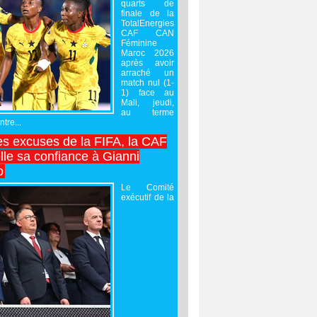
quarts de
finale de la
TotalEnergies
CAF CAN
Féminine
Maroc 2026
après avoir
arraché un
match nul (1-
1) face au
Mali, jeudi,
au terme
tre...
es excuses de la FIFA, la CAF
lle sa confiance à Gianni
o
Le Comité
exécutif de la