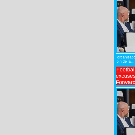
l'organisati
loin de la...
Footbal
excuses 
Forward