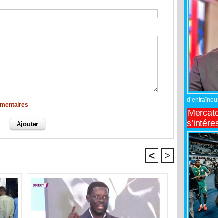
d’entraîneur
mmentaires
Mercato
s’intére
<
>