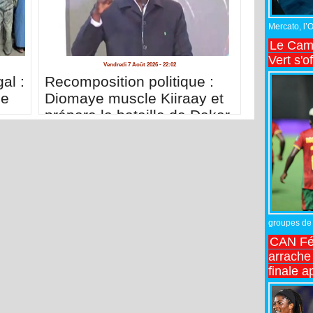
Mercato, l’
Le Came
Vert s'o
Vendredi 7 Août 2026 - 22:02
al :
Recomposition politique :
de
Diomaye muscle Kiiraay et
prépare la bataille de Dakar
groupes de 
CAN Fé
arrache 
finale a