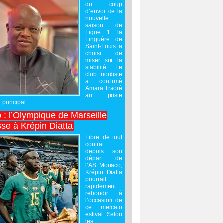
du coup
d’envoi de la
nouvelle
saison de
Ligue 1, la
Linguère de
Saint-Louis a
choisi de
miser sur la
stabilité. Le
club nordiste
a confirmé
Amara Traoré
au poste
 principal...
 : l’Olympique de Marseille
sse à Krépin Diatta
Libre de tout
contrat
depuis son
départ de
l’AS Monaco,
Krépin Diatta
pourrait
rapidement
rebondir à
l’occasion de
ce mercato
estival. Selon
les