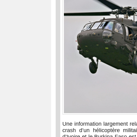
Une information largement rel
crash d’un hélicoptère milita
d’Ivoire et le Burkina Faso es