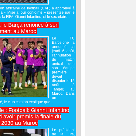
on africaine de football (CAF) a approuvé à
 la « Mise à jour conjointe » présentée par le
 la FIFA, Gianni Infantino, et le secrétaire...
 : le Barça renonce à son
ement au Maroc
Le FC
Barcelone a
annoncé, ce
jeudi 6 août,
l'annulation
du match
amical que
son équipe
première
devait
disputer le 15
août à
Tanger, au
Maroc. Dans
un
 le club catalan explique que...
e : Football: Gianni Infantino
'avoir promis la finale du
 2030 au Maroc
Le président
de la Fifa,