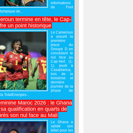
informations
de Foot
Olympique de...
roun termine en tête, le Cap-
ffre un point historique
Le Cameroun
a assuré la
première
place du
Groupe D en
concédant le
nul face au
Cap-Vert (1-
1), jeudi à
Casablanca,
lors de la
troisième et
dernière
journée de la
phase de
la TotalEnergies...
minine Maroc 2026 : le Ghana
sa qualification en quarts de
près son nul face au Mali
Le Ghana a
validé son
billet pour les