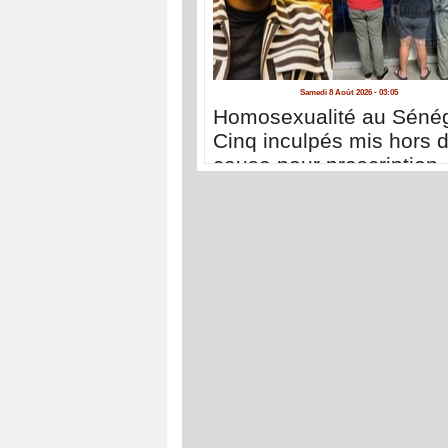
Samedi 8 Août 2026 - 03:05
Homosexualité au Sénég
Cinq inculpés mis hors 
cause pour prescription