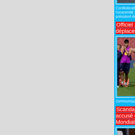
Confédérati
l'unanimité
président de
Officiel
déplac
communiqué,
Scandal
accusé d
Mondial