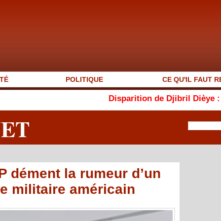
TÉ
POLITIQUE
CE QU'IL FAUT R
Disparition de Djibril Dièye : « AutoMag
NET
AIP dément la rumeur d’un
e militaire américain