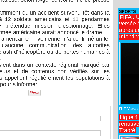
SPORTS
affirment qu’un accident survenu tôt dans la
FIFA : 
 à 12 soldats américains et 11 gendarmes
versée 
 prétendue mission d’espionnage. Elles
après u
rmée américaine aurait annoncé le drame.
Infantin
i américaine ni ivoirienne, n’a confirmé un tel
qu’aucune communication des autorités
 crash d’hélicoptère ou de pertes humaines à
.
rvient dans un contexte régional marqué par
meurs et de contenus non vérifiés sur les
s appellent régulièrement les populations à
 pour s’informer.
l’UEFA avec 
Ligue 1
renouve
Traoré