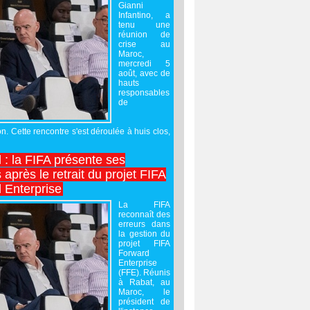
Gianni
Infantino, a
tenu une
réunion de
crise au
Maroc,
mercredi 5
août, avec de
hauts
responsables
de
on. Cette rencontre s'est déroulée à huis clos,
l : la FIFA présente ses
après le retrait du projet FIFA
 Enterprise
La FIFA
reconnaît des
erreurs dans
la gestion du
projet FIFA
Forward
Enterprise
(FFE). Réunis
à Rabat, au
Maroc, le
président de