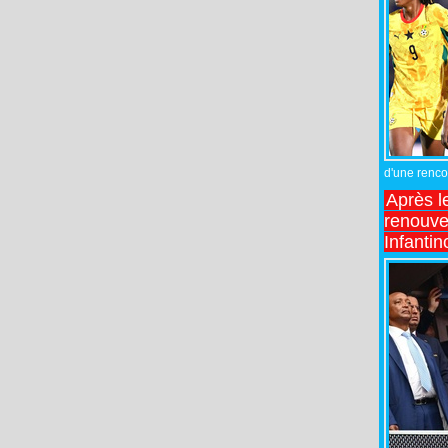
d'une rencon
Après l
renouve
Infantin