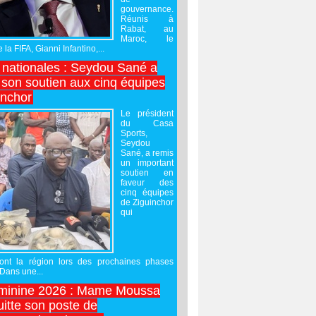
gouvernance.
Réunis à
Rabat, au
Maroc, le
 la FIFA, Gianni Infantino,...
nationales : Seydou Sané a
 son soutien aux cinq équipes
inchor
Le président
du Casa
Sports,
Seydou
Sané, a remis
un important
soutien en
faveur des
cinq équipes
de Ziguinchor
qui
ront la région lors des prochaines phases
 Dans une...
minine 2026 : Mame Moussa
uitte son poste de