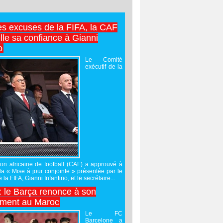
es excuses de la FIFA, la CAF
lle sa confiance à Gianni
o
Le Comité
exécutif de la
on africaine de football (CAF) a approuvé à
 la « Mise à jour conjointe » présentée par le
 la FIFA, Gianni Infantino, et le secrétaire...
 : le Barça renonce à son
ement au Maroc
Le FC
Barcelone a