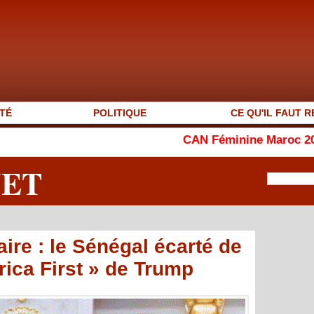
TÉ
POLITIQUE
CE QU'IL FAUT R
CAN Féminine Maroc 2026 : le Ghana
NET
ire : le Sénégal écarté de
rica First » de Trump