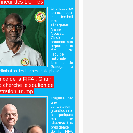
onneur des Lionnes
Une page se
tourne pour
le football
féminin
sénégalais.
Mame
Moussa
Cissé a
annoncé son
départ de la
tête de
l’équipe
nationale
féminine du
Sénégal à
’élimination des Lionnes dès la phase...
nce de la FIFA : Gianni
o cherche le soutien de
stration Trump
Fragilisé par
une
contestation
grandissante
à quelques
mois de
l'élection à la
présidence
de la FIFA,