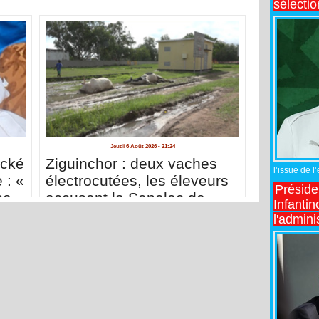
sélecti
Jeudi 6 Août 2026 - 21:24
acké
Ziguinchor : deux vaches
l’issue de l
 : «
électrocutées, les éleveurs
Préside
se
accusent la Senelec de
Infantin
me
négligence
l'admini
nces