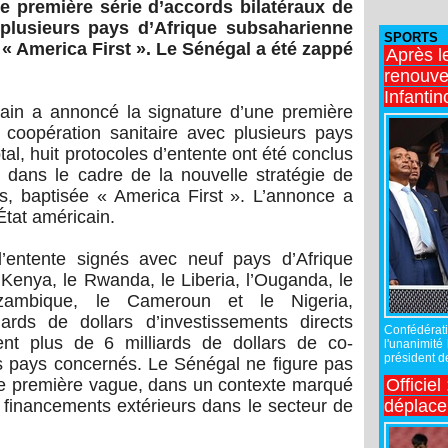
e première série d’accords bilatéraux de
 plusieurs pays d’Afrique subsaharienne
SPORTS
 « America First ». Le Sénégal a été zappé
Après l
renouve
Infantin
ain a annoncé la signature d’une première
 coopération sanitaire avec plusieurs pays
al, huit protocoles d’entente ont été conclus
 dans le cadre de la nouvelle stratégie de
s, baptisée « America First ». L’annonce a
État américain.
 d’entente signés avec neuf pays d’Afrique
enya, le Rwanda, le Liberia, l’Ouganda, le
ozambique, le Cameroun et le Nigeria,
ards de dollars d’investissements directs
Confédérati
ent plus de 6 milliards de dollars de co-
l'unanimité
président de
s pays concernés. Le Sénégal ne figure pas
Officiel
tte première vague, dans un contexte marqué
déplac
s financements extérieurs dans le secteur de