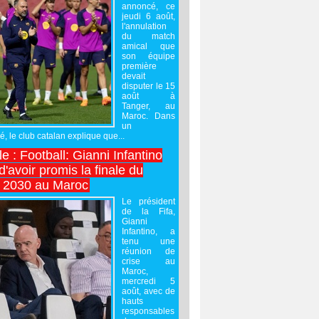
annoncé, ce
jeudi 6 août,
l'annulation
du match
amical que
son équipe
première
devait
disputer le 15
août à
Tanger, au
Maroc. Dans
un
 le club catalan explique que...
e : Football: Gianni Infantino
'avoir promis la finale du
 2030 au Maroc
Le président
de la Fifa,
Gianni
Infantino, a
tenu une
réunion de
crise au
Maroc,
mercredi 5
août, avec de
hauts
responsables