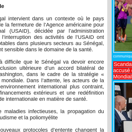
de
al intervient dans un contexte où le pays
e la fermeture de l’Agence américaine pour
nal (USAID), décidée par l’administration
’interruption des activités de l’USAID ont
tables dans plusieurs secteurs au Sénégal,
t sensible dans le domaine de la santé.
communiqué,
jà difficile que le Sénégal va devoir encore
Scandal
lusion ultérieure d’un accord bilatéral de
accusé d
ashington, dans le cadre de la stratégie «
Mondial
 mondiale. Dans l’attente, les acteurs de la
nvironnement international plus contraint,
nancements extérieurs et une redéfinition
de internationale en matière de santé.
 maladies infectieuses, la propagation du
ludisme et la poliomyélite
ouveaux protocoles d’entente changent la