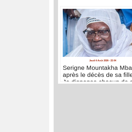
Jeudi 6 Août 2026 - 22:04
Serigne Mountakha Mb
après le décès de sa fille
Je dispense chacun de 
déplacer à Touba pour 
présenter ses condoléa
»