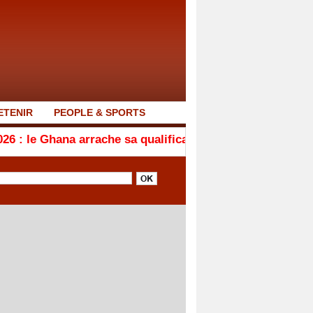
ETENIR
PEOPLE & SPORTS
 arrache sa qualification en quarts de finale après son 