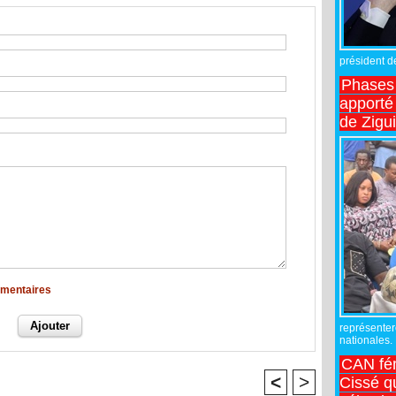
président de
Phases 
apporté
de Zigu
mmentaires
représente
nationales.
CAN fé
<
>
Cissé q