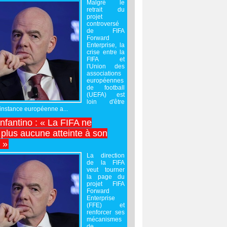
Malgré le
retrait du
projet
controversé
de FIFA
Forward
Enterprise, la
crise entre la
FIFA et
l'Union des
associations
européennes
de football
(UEFA) est
loin d'être
'instance européenne a...
Infantino : « La FIFA ne
 plus aucune atteinte à son
é »
La direction
de la FIFA
veut tourner
la page du
projet FIFA
Forward
Enterprise
(FFE) et
renforcer ses
mécanismes
de