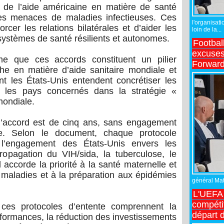
t de l’aide américaine en matière de santé
les menaces de maladies infectieuses. Ces
l'organisati
rcer les relations bilatérales et d’aider les
loin de la...
 systèmes de santé résilients et autonomes.
Footbal
excuses 
rme que ces accords constituent un pilier
Forward
he en matière d’aide sanitaire mondiale et
t les États-Unis entendent concrétiser les
ec les pays concernés dans la stratégie «
mondiale.
d’accord est de cinq ans, sans engagement
ine. Selon le document, chaque protocole
me l’engagement des États-Unis envers les
propagation du VIH/sida, la tuberculose, le
l accorde la priorité à la santé maternelle et
es maladies et à la préparation aux épidémies
général Matt
L'UEFA 
compétit
 ces protocoles d’entente comprennent la
départ d
erformances, la réduction des investissements