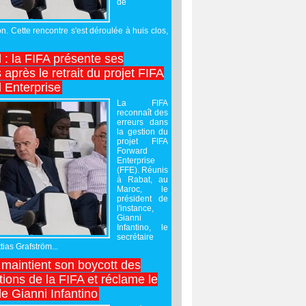
de
on. Cette rencontre s'est déroulée à huis clos,
l : la FIFA présente ses
après le retrait du projet FIFA
 Enterprise
La FIFA
reconnaît des
erreurs dans
la gestion du
projet FIFA
Forward
Enterprise
(FFE). Réunis
à Rabat, au
Maroc, le
président de
l'instance,
Gianni
Infantino, le
secrétaire
ias Grafström...
maintient son boycott des
ions de la FIFA et réclame le
e Gianni Infantino