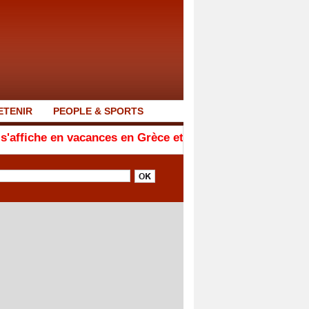
ETENIR
PEOPLE & SPORTS
cances en Grèce et balaie les rumeurs sur son état de 