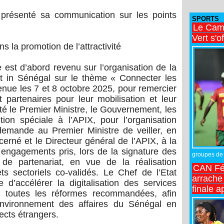
 présenté sa communication sur les points
SPORTS
Le Came
Vert s'o
la promotion de l’attractivité
 est d’abord revenu sur l’organisation de la
t in Sénégal sur le thème « Connecter les
 tenue les 7 et 8 octobre 2025, pour remercier
t partenaires pour leur mobilisation et leur
té le Premier Ministre, le Gouvernement, les
ion spéciale à l’APIX, pour l’organisation
demande au Premier Ministre de veiller, en
erné et le Directeur général de l’APIX, à la
s engagements pris, lors de la signature des
groupes de 
 de partenariat, en vue de la réalisation
CAN Fé
s sectoriels co-validés. Le Chef de l’Etat
arrache 
d’accélérer la digitalisation des services
finale a
e toutes les réformes recommandées, afin
 l’environnement des affaires du Sénégal en
ects étrangers.