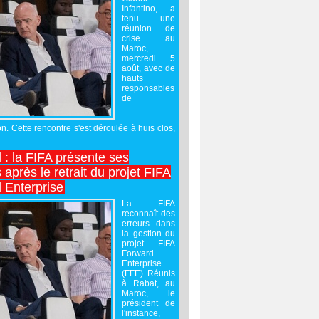
Infantino, a
tenu une
réunion de
crise au
Maroc,
mercredi 5
août, avec de
hauts
responsables
de
on. Cette rencontre s'est déroulée à huis clos,
l : la FIFA présente ses
après le retrait du projet FIFA
 Enterprise
La FIFA
reconnaît des
erreurs dans
la gestion du
projet FIFA
Forward
Enterprise
(FFE). Réunis
à Rabat, au
Maroc, le
président de
l'instance,