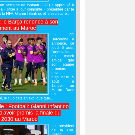
on africaine de football (CAF) a approuvé à
 la « Mise à jour conjointe » présentée par le
 la FIFA, Gianni Infantino, et le secrétaire...
 : le Barça renonce à son
ement au Maroc
Le FC
Barcelone a
annoncé, ce
jeudi 6 août,
l'annulation
du match
amical que
son équipe
première
devait
disputer le 15
août à
Tanger, au
Maroc. Dans
un
 le club catalan explique que...
e : Football: Gianni Infantino
'avoir promis la finale du
 2030 au Maroc
Le président
de la Fifa,
Gianni