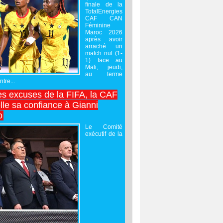
finale de la
TotalEnergies
CAF CAN
Féminine
Maroc 2026
après avoir
arraché un
match nul (1-
1) face au
Mali, jeudi,
au terme
tre...
es excuses de la FIFA, la CAF
lle sa confiance à Gianni
o
Le Comité
exécutif de la