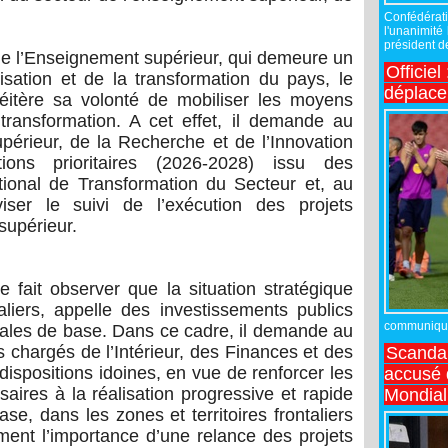
Confédérati
l'unanimité
président de
 de l’Enseignement supérieur, qui demeure un
Officiel
sation et de la transformation du pays, le
déplac
éitère sa volonté de mobiliser les moyens
ransformation. A cet effet, il demande au
périeur, de la Recherche et de l’Innovation
ions prioritaires (2026-2028) issu des
tional de Transformation du Secteur et, au
iser le suivi de l’exécution des projets
supérieur.
 fait observer que la situation stratégique
taliers, appelle des investissements publics
communiqué,
ciales de base. Dans ce cadre, il demande au
s chargés de l’Intérieur, des Finances et des
Scandal
dispositions idoines, en vue de renforcer les
accusé d
aires à la réalisation progressive et rapide
Mondial
ase, dans les zones et territoires frontaliers
ment l’importance d’une relance des projets