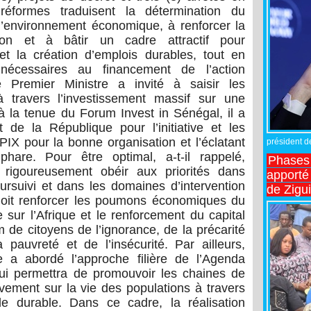
 réformes traduisent la détermination du
’environnement économique, à renforcer la
ion et à bâtir un cadre attractif pour
n et la création d’emplois durables, tout en
nécessaires au financement de l’action
e Premier Ministre a invité à saisir les
 à travers l’investissement massif sur une
à la tenue du Forum Invest in Sénégal, il a
t de la République pour l’initiative et les
APIX pour la bonne organisation et l’éclatant
président de
are. Pour être optimal, a-t-il rappelé,
Phases 
t rigoureusement obéir aux priorités dans
apporté
oursuivi et dans les domaines d’intervention
de Zigu
doit renforcer les poumons économiques du
e sur l’Afrique et le renforcement du capital
de citoyens de l’ignorance, de la précarité
pauvreté et de l’insécurité. Par ailleurs,
e a abordé l’approche filière de l’Agenda
qui permettra de promouvoir les chaines de
tivement sur la vie des populations à travers
lle durable. Dans ce cadre, la réalisation