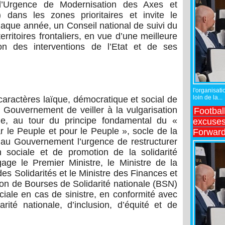
’Urgence de Modernisation des Axes et
) dans les zones prioritaires et invite le
haque année, un Conseil national de suivi du
ritoires frontaliers, en vue d’une meilleure
on des interventions de l’Etat et de ses
l'organisati
loin de la...
 caractères laïque, démocratique et social de
Gouvernement de veiller à la vulgarisation
Footbal
ue, au tour du principe fondamental du «
excuses 
le Peuple et pour le Peuple », socle de la
Forward
e au Gouvernement l’urgence de restructurer
n sociale et de promotion de la solidarité
gage le Premier Ministre, le Ministre de la
 des Solidarités et le Ministre des Finances et
tion de Bourses de Solidarité nationale (BSN)
ciale en cas de sinistre, en conformité avec
arité nationale, d’inclusion, d’équité et de