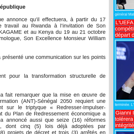
République
général Matt
e annonce qu’il effectuera, à partir du 17
L'UEFA 
e travail au Rwanda à l’invitation de Son
compétit
l KAGAME et au Kenya du 19 au 21 octobre
départ d
homologue, Son Excellence Monsieur William
a présenté une communication sur les points
nt pour la transformation structurelle de
 a fait remarquer que la mise en œuvre de
ormation (ANT)-Sénégal 2050 requiert une
terminée. L
t sur le triptyque « Redresser-Impulser-
Gianni 
ent du Plan de Redressement économique a
tolérera
l a annoncé aussi que seize (16) réformes
intégrit
, dont cinq (5) lois déjà adoptées par
8) projets de décret et trois (3) arrêtés en