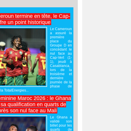
roun termine en tête, le Cap-
ffre un point historique
Le Cameroun
a assuré la
première
place du
Groupe D en
concédant le
nul face au
Cap-Vert (1-
1), jeudi à
Casablanca,
lors de la
troisième et
dernière
journée de la
phase de
la TotalEnergies...
minine Maroc 2026 : le Ghana
sa qualification en quarts de
près son nul face au Mali
Le Ghana a
validé son
billet pour les
quarts de