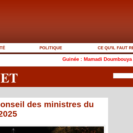
TÉ
POLITIQUE
CE QU'IL FAUT R
Guinée : Mamadi Doumbouya s'affiche en va
NET
nseil des ministres du
 2025