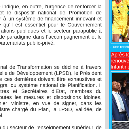
indique, en outre, l’urgence de renforcer la
et le dispositif national de Promotion de
hir à un système de financement innovant et
ime qu’il est essentiel pour le Gouvernement
rations publiques et le secteur parapublic à
de paradigme dans l’accompagnement et le
artenariats public-privé.
d'une rencon
Après l
renouve
Infantin
nal de Transformation se décline à travers
rielle de Développement (LPSD), le Président
 ces dernières doivent être exhaustives et
ral du système national de Planification. Il
istres et Secrétaires d’Etat, membres du
utes les mesures et dispositions idoines,
ier Ministre, en vue de signer, dans les
nistre chargé du Plan, la LPSD, validée, de
l.
n du secteur de l’enseignement supérieur, de