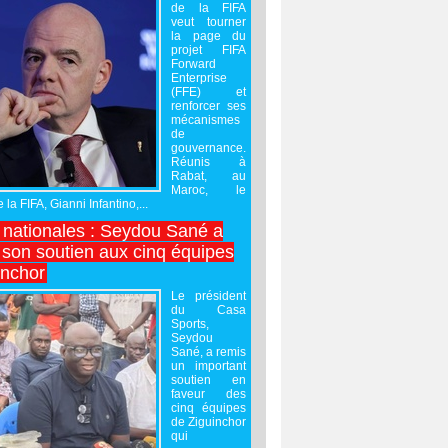
de la FIFA
veut tourner
la page du
projet FIFA
Forward
Enterprise
(FFE) et
renforcer ses
mécanismes
de
gouvernance.
Réunis à
Rabat, au
Maroc, le
 la FIFA, Gianni Infantino,...
nationales : Seydou Sané a
 son soutien aux cinq équipes
inchor
Le président
du Casa
Sports,
Seydou
Sané, a remis
un important
soutien en
faveur des
cinq équipes
de Ziguinchor
qui