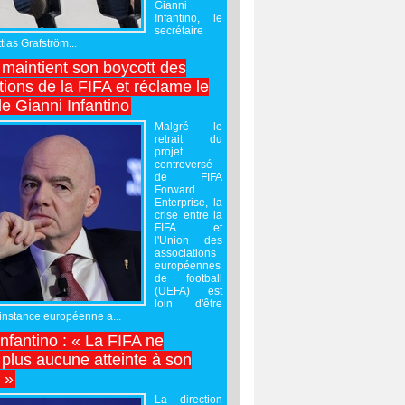
Gianni
Infantino, le
secrétaire
ias Grafström...
maintient son boycott des
ions de la FIFA et réclame le
e Gianni Infantino
Malgré le
retrait du
projet
controversé
de FIFA
Forward
Enterprise, la
crise entre la
FIFA et
l'Union des
associations
européennes
de football
(UEFA) est
loin d'être
'instance européenne a...
Infantino : « La FIFA ne
 plus aucune atteinte à son
é »
La direction