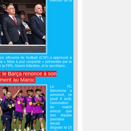
exécutif de la
on africaine de football (CAF) a approuvé à
 la « Mise à jour conjointe » présentée par le
 la FIFA, Gianni Infantino, et le secrétaire...
 : le Barça renonce à son
ement au Maroc
Le FC
Barcelone a
annoncé, ce
jeudi 6 août,
l'annulation
du match
amical que
son équipe
première
devait
disputer le 15