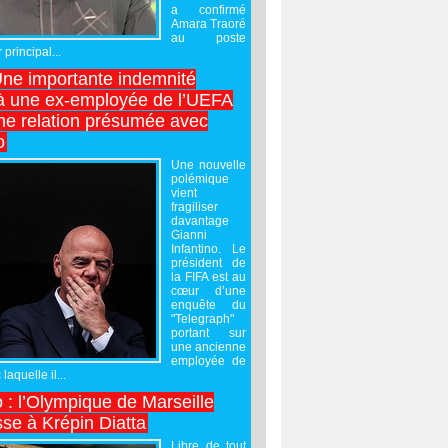
a confirmé
Amara Traoré
au poste
 principal...
Une importante indemnité
à une ex-employée de l’UEFA
ne relation présumée avec
o
Une nouvelle
polémique
vient
fragiliser
davantage
Gianni
Infantino. Le
président de
la FIFA est au
cœur d’une
enquête du
"Telegraph"
portant sur
une ancienne
employée de
laquelle il...
 : l’Olympique de Marseille
sse à Krépin Diatta
Libre de tout