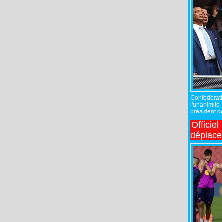
Confédérati
l'unanimité
président de
Officiel
déplac