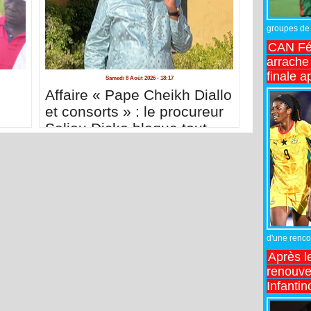
groupes de 
CAN Fé
arrache 
finale a
Samedi 8 Août 2026 - 18:17
Affaire « Pape Cheikh Diallo
et consorts » : le procureur
Saliou Dicko bloque tout
d'une rencon
Après l
renouve
Infantin