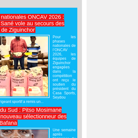
 nationales ONCAV 2026 :
Sané vole au secours des
 de Ziguinchor
Pour les
phases
nationales de
l’ONCAV
2026, les
équipes de
Ziguinchor
engagées
dans la
compétition
ont reçu le
soutien du
président du
Casa Sports,
Seydou
igeant sportif a remis un...
 du Sud : Pitso Mosimane
ouveau sélectionneur des
 Bafana
Une semaine
après