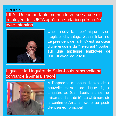
SPORTS
FIFA : Une importante indemnité versée à une ex-
employée de l’UEFA après une relation présumée
avec Infantino
Une nouvelle polémique vient
fragiliser davantage Gianni Infantino.
Le président de la FIFA est au cœur
d’une enquête du "Telegraph" portant
sur une ancienne employée de
l’UEFA avec laquelle il...
Ligue 1 : la Linguère de Saint-Louis renouvelle sa
confiance à Amara Traoré
À l’approche du coup d’envoi de la
nouvelle saison de Ligue 1, la
Linguère de Saint-Louis a choisi de
miser sur la stabilité. Le club nordiste
a confirmé Amara Traoré au poste
d’entraîneur principal...