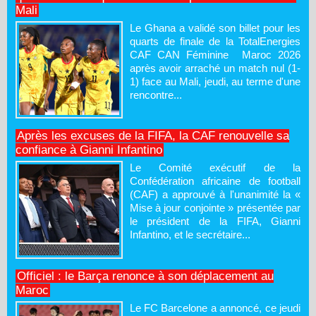
Mali
Le Ghana a validé son billet pour les
quarts de finale de la TotalEnergies
CAF CAN Féminine Maroc 2026
après avoir arraché un match nul (1-
1) face au Mali, jeudi, au terme d'une
rencontre...
Après les excuses de la FIFA, la CAF renouvelle sa
confiance à Gianni Infantino
Le Comité exécutif de la
Confédération africaine de football
(CAF) a approuvé à l'unanimité la «
Mise à jour conjointe » présentée par
le président de la FIFA, Gianni
Infantino, et le secrétaire...
Officiel : le Barça renonce à son déplacement au
Maroc
Le FC Barcelone a annoncé, ce jeudi