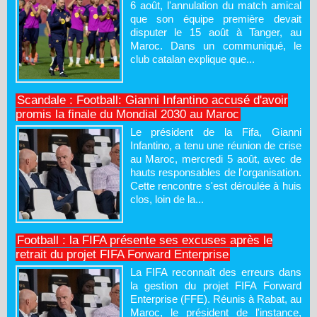
6 août, l'annulation du match amical
que son équipe première devait
disputer le 15 août à Tanger, au
Maroc. Dans un communiqué, le
club catalan explique que...
Scandale : Football: Gianni Infantino accusé d'avoir
promis la finale du Mondial 2030 au Maroc
Le président de la Fifa, Gianni
Infantino, a tenu une réunion de crise
au Maroc, mercredi 5 août, avec de
hauts responsables de l'organisation.
Cette rencontre s'est déroulée à huis
clos, loin de la...
Football : la FIFA présente ses excuses après le
retrait du projet FIFA Forward Enterprise
La FIFA reconnaît des erreurs dans
la gestion du projet FIFA Forward
Enterprise (FFE). Réunis à Rabat, au
Maroc, le président de l'instance,