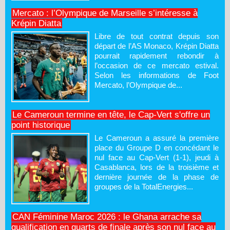
Mercato : l’Olympique de Marseille s’intéresse à
Krépin Diatta
Libre de tout contrat depuis son
départ de l’AS Monaco, Krépin Diatta
pourrait rapidement rebondir à
l’occasion de ce mercato estival.
Selon les informations de Foot
Mercato, l’Olympique de...
Le Cameroun termine en tête, le Cap-Vert s'offre un
point historique
Le Cameroun a assuré la première
place du Groupe D en concédant le
nul face au Cap-Vert (1-1), jeudi à
Casablanca, lors de la troisième et
dernière journée de la phase de
groupes de la TotalEnergies...
CAN Féminine Maroc 2026 : le Ghana arrache sa
qualification en quarts de finale après son nul face au