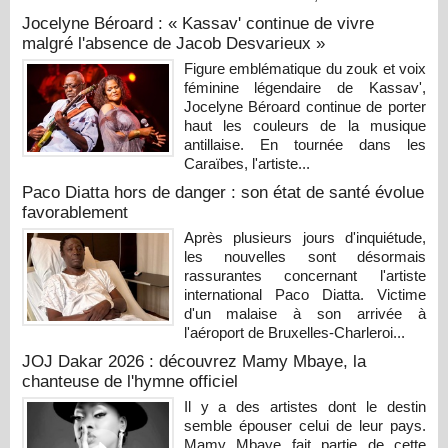
Jocelyne Béroard : « Kassav' continue de vivre
malgré l'absence de Jacob Desvarieux »
Figure emblématique du zouk et voix
féminine légendaire de Kassav',
Jocelyne Béroard continue de porter
haut les couleurs de la musique
antillaise. En tournée dans les
Caraïbes, l'artiste...
Paco Diatta hors de danger : son état de santé évolue
favorablement
Après plusieurs jours d'inquiétude,
les nouvelles sont désormais
rassurantes concernant l'artiste
international Paco Diatta. Victime
d'un malaise à son arrivée à
l'aéroport de Bruxelles-Charleroi...
JOJ Dakar 2026 : découvrez Mamy Mbaye, la
chanteuse de l'hymne officiel
Il y a des artistes dont le destin
semble épouser celui de leur pays.
Mamy Mbaye fait partie de cette