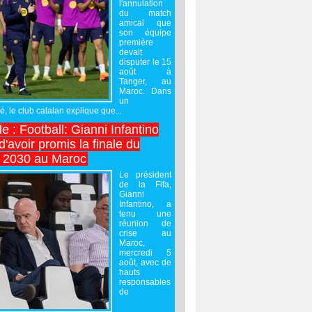
l'annulation
du match
amical que
son équipe
première
devait
disputer le 15
août à
Tanger, au
Maroc. Dans
un
 le club catalan explique que...
e : Football: Gianni Infantino
'avoir promis la finale du
 2030 au Maroc
Le président
de la Fifa,
Gianni
Infantino, a
tenu une
réunion de
crise au
Maroc,
mercredi 5
août, avec de
hauts
responsables
de