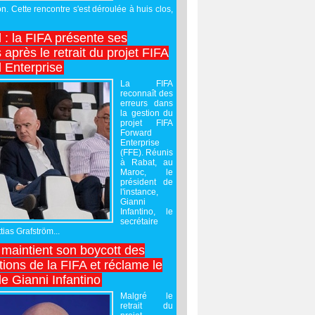
on. Cette rencontre s'est déroulée à huis clos,
l : la FIFA présente ses
après le retrait du projet FIFA
 Enterprise
La FIFA
reconnaît des
erreurs dans
la gestion du
projet FIFA
Forward
Enterprise
(FFE). Réunis
à Rabat, au
Maroc, le
président de
l'instance,
Gianni
Infantino, le
secrétaire
ias Grafström...
maintient son boycott des
ions de la FIFA et réclame le
e Gianni Infantino
Malgré le
retrait du