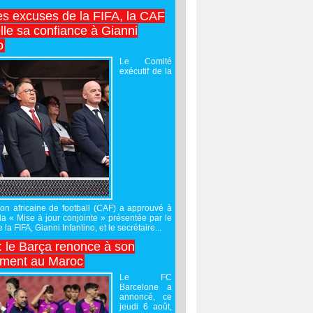
es excuses de la FIFA, la CAF
lle sa confiance à Gianni
o
Le Comité
exécutif de la
on africaine de football (CAF) a approuvé à
 la « Mise à jour conjointe » présentée par le
 la FIFA, Gianni Infantino, et le secrétaire...
 : le Barça renonce à son
ement au Maroc
Le FC
Barcelone a
annoncé, ce
jeudi 6 août,