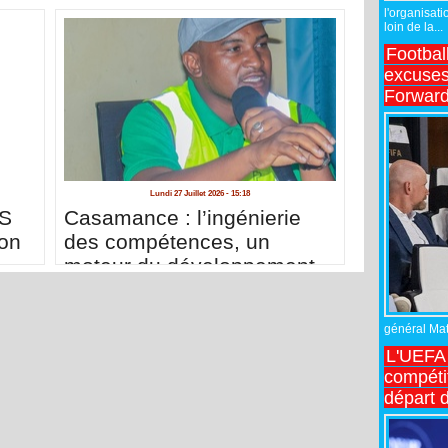
l'organisati
loin de la...
Footbal
excuses 
Forward
Lundi 27 Juillet 2026 - 15:18
ES
Casamance : l’ingénierie
on
des compétences, un
moteur du développement
des infrastructures agro-
industrielles et de l’emploi
général Matt
local (Par Saliou Diallo)
L'UEFA 
compétit
départ d