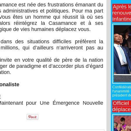
samance est née des frustrations émanant du
Après l
 administratives et politiques. Pour ma part
renouve
. Vous êtes un homme qui réussit là où ses
Infantin
alors réintégrez la Casamance et à ses
ragique de vies humaines déplacez vous.
ans des situations difficiles préfèrent la
llions, qui d’ailleurs n’arriveront pas au
invite en votre qualité de père de la nation
nger de paradigme et d’accorder plus d’égard
tion.
onaliste
Confédérati
l'unanimité
président de
E
 Maintenant pour Une Émergence Nouvelle
Officiel
déplac