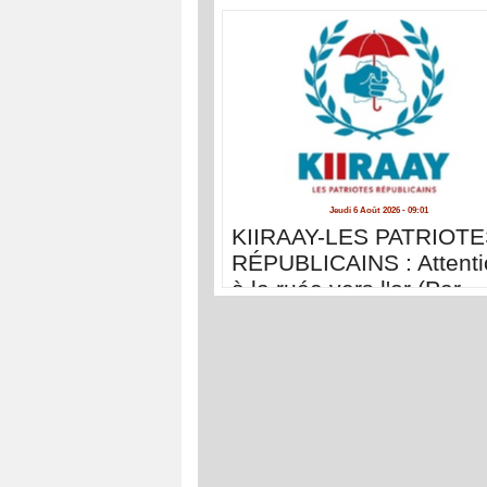
Jeudi 6 Août 2026 - 09:01
KIIRAAY-LES PATRIOT
RÉPUBLICAINS : Attenti
à la ruée vers l'or (Par
Abdoulaye Gallo Diao )