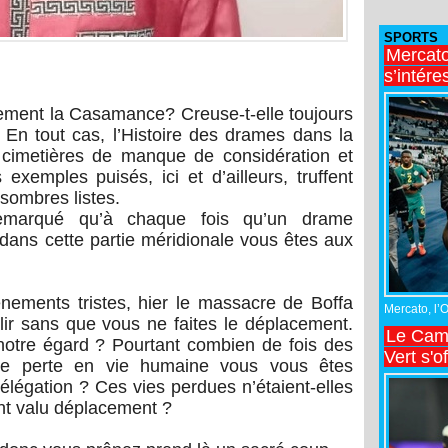
SPORTS
Mercato
s’intére
talement la Casamance? Creuse-t-elle toujours
? En tout cas, l’Histoire des drames dans la
 cimetières de manque de considération et
 exemples puisés, ici et d’ailleurs, truffent
sombres listes.
 remarqué qu’à chaque fois qu’un drame
 dans cette partie méridionale vous êtes aux
énements tristes, hier le massacre de Boffa
Mercato, l’
lir sans que vous ne faites le déplacement.
Le Came
 notre égard ? Pourtant combien de fois des
Vert s'o
de perte en vie humaine vous vous êtes
élégation ? Ces vies perdues n’étaient-elles
ont valu déplacement ?