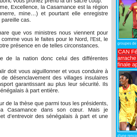
donc vous prônez prend là un sacré coup.
drame, Excellence, la Casamance est la région
nnerre, mine…) et pourtant elle enregistre
 pareille cas.
are que vos ministres nous viennent pour
comme vous le faites pour le Nord, l'Est, le
groupes de 
otre présence en de telles circonstances.
CAN Fé
arrache 
e de la nation donc celui des différentes
finale a
ir doit vous aiguillonner et vous conduire à
e de désenclavement des villages insulaires
sport garantissant au plus leur sécurité. Ils
négalais à part entière.
ur de la thèse que parmi tous les présidents,
e la Casamance dans son cœur. Mais je
 d’entrevoir des sénégalais à part et une
d'une rencon