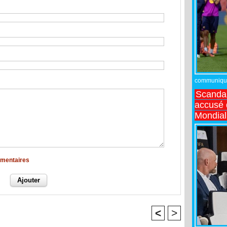
communiqué,
Scandal
accusé d
Mondial
mmentaires
<
>