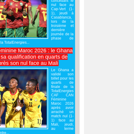
concédant le
nul face au
Cap-Vert (1-
1), jeudi à
Casablanca,
lors de la
troisième et
dernière
journée de la
phase de
la TotalEnergies...
minine Maroc 2026 : le Ghana
sa qualification en quarts de
près son nul face au Mali
Le Ghana a
validé son
billet pour les
quarts de
finale de la
TotalEnergies
CAF CAN
Féminine
Maroc 2026
après avoir
arraché un
match nul (1-
1) face au
Mali, jeudi,
au terme
tre...