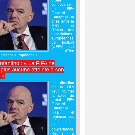
projet
controversé
de FIFA
Forward
Enterprise, la
crise entre la
FIFA et
l'Union des
associations
européennes
de football
(UEFA) est
loin d'être
'instance européenne a...
Infantino : « La FIFA ne
 plus aucune atteinte à son
é »
La direction
de la FIFA
veut tourner
la page du
projet FIFA
Forward
Enterprise
(FFE) et
renforcer ses
mécanismes
de
gouvernance.
Réunis à