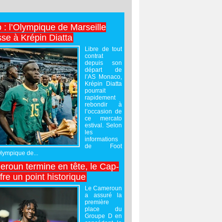
 : l’Olympique de Marseille
sse à Krépin Diatta
Libre de tout
contrat
depuis son
départ de
l’AS Monaco,
Krépin Diatta
pourrait
rapidement
rebondir à
l’occasion de
ce mercato
estival. Selon
les
informations
de Foot
Olympique de...
roun termine en tête, le Cap-
ffre un point historique
Le Cameroun
a assuré la
première
place du
Groupe D en