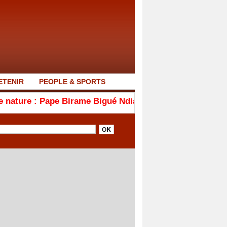
ETENIR
PEOPLE & SPORTS
pe Birame Bigué Ndiaye blanchi par le juge d’instruction