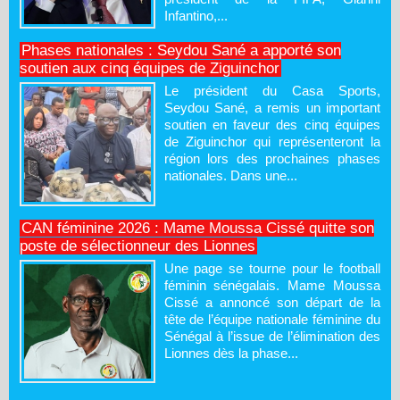
Infantino,...
Phases nationales : Seydou Sané a apporté son
soutien aux cinq équipes de Ziguinchor
Le président du Casa Sports,
Seydou Sané, a remis un important
soutien en faveur des cinq équipes
de Ziguinchor qui représenteront la
région lors des prochaines phases
nationales. Dans une...
CAN féminine 2026 : Mame Moussa Cissé quitte son
poste de sélectionneur des Lionnes
Une page se tourne pour le football
féminin sénégalais. Mame Moussa
Cissé a annoncé son départ de la
tête de l’équipe nationale féminine du
Sénégal à l’issue de l’élimination des
Lionnes dès la phase...