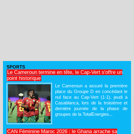
SPORTS
Le Cameroun termine en tête, le Cap-Vert s'offre un
point historique
Le Cameroun a assuré la première
place du Groupe D en concédant le
nul face au Cap-Vert (1-1), jeudi à
Casablanca, lors de la troisième et
dernière journée de la phase de
groupes de la TotalEnergies...
CAN Féminine Maroc 2026 : le Ghana arrache sa