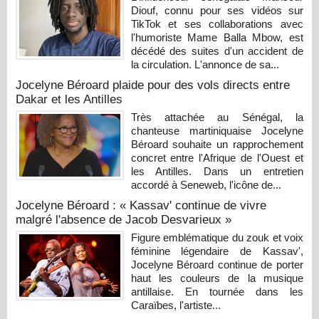
Diouf, connu pour ses vidéos sur
TikTok et ses collaborations avec
l'humoriste Mame Balla Mbow, est
décédé des suites d'un accident de
la circulation. L'annonce de sa...
Jocelyne Béroard plaide pour des vols directs entre
Dakar et les Antilles
Très attachée au Sénégal, la
chanteuse martiniquaise Jocelyne
Béroard souhaite un rapprochement
concret entre l'Afrique de l'Ouest et
les Antilles. Dans un entretien
accordé à Seneweb, l'icône de...
Jocelyne Béroard : « Kassav' continue de vivre
malgré l'absence de Jacob Desvarieux »
Figure emblématique du zouk et voix
féminine légendaire de Kassav',
Jocelyne Béroard continue de porter
haut les couleurs de la musique
antillaise. En tournée dans les
Caraïbes, l'artiste...