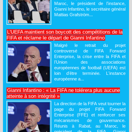
Maroc, le président de l'instance,
Gianni Infantino, le secrétaire général
Mattias Grafström...
L'UEFA maintient son boycott des compétitions de la
FIFA et réclame le départ de Gianni Infantino
Malgré le retrait du projet
controversé de FIFA Forward
Enterprise, la crise entre la FIFA et
l'Union des associations
européennes de football (UEFA) est
loin d'être terminée. L'instance
européenne a...
Gianni Infantino : « La FIFA ne tolérera plus aucune
atteinte à son intégrité »
La direction de la FIFA veut tourner la
page du projet FIFA Forward
Enterprise (FFE) et renforcer ses
mécanismes de gouvernance.
Réunis à Rabat, au Maroc, le
président de la FIFA, Gianni