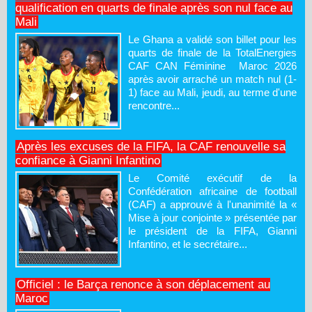
qualification en quarts de finale après son nul face au
Mali
Le Ghana a validé son billet pour les
quarts de finale de la TotalEnergies
CAF CAN Féminine Maroc 2026
après avoir arraché un match nul (1-
1) face au Mali, jeudi, au terme d'une
rencontre...
Après les excuses de la FIFA, la CAF renouvelle sa
confiance à Gianni Infantino
Le Comité exécutif de la
Confédération africaine de football
(CAF) a approuvé à l'unanimité la «
Mise à jour conjointe » présentée par
le président de la FIFA, Gianni
Infantino, et le secrétaire...
Officiel : le Barça renonce à son déplacement au
Maroc