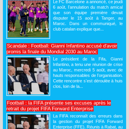
Le FC Barcelone a annoncé, ce jeudi
6 août, l'annulation du match amical
que son équipe première devait
disputer le 15 août à Tanger, au
Maroc. Dans un communiqué, le
club catalan explique que...
Scandale : Football: Gianni Infantino accusé d'avoir
promis la finale du Mondial 2030 au Maroc
Le président de la Fifa, Gianni
Infantino, a tenu une réunion de crise
au Maroc, mercredi 5 août, avec de
hauts responsables de l'organisation.
Cette rencontre s'est déroulée à huis
clos, loin de la...
Football : la FIFA présente ses excuses après le
retrait du projet FIFA Forward Enterprise
La FIFA reconnaît des erreurs dans
la gestion du projet FIFA Forward
Enterprise (FFE). Réunis à Rabat, au