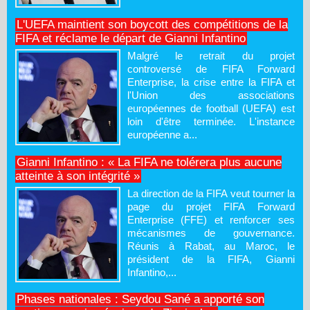
L'UEFA maintient son boycott des compétitions de la
FIFA et réclame le départ de Gianni Infantino
Malgré le retrait du projet
controversé de FIFA Forward
Enterprise, la crise entre la FIFA et
l'Union des associations
européennes de football (UEFA) est
loin d'être terminée. L'instance
européenne a...
Gianni Infantino : « La FIFA ne tolérera plus aucune
atteinte à son intégrité »
La direction de la FIFA veut tourner la
page du projet FIFA Forward
Enterprise (FFE) et renforcer ses
mécanismes de gouvernance.
Réunis à Rabat, au Maroc, le
président de la FIFA, Gianni
Infantino,...
Phases nationales : Seydou Sané a apporté son