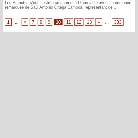
Les Patriotes s’est illustrée ce samedi à Diamniadio avec l’intervention
remarquée de Saúl Antonio Ortega Campos, représentant de...
1
...
«
7
8
9
10
11
12
13
»
...
333