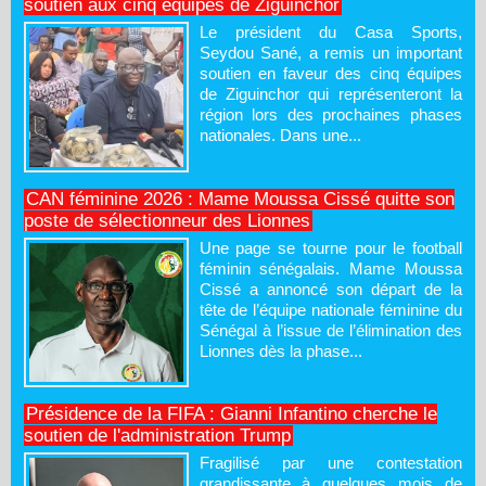
soutien aux cinq équipes de Ziguinchor
Le président du Casa Sports,
Seydou Sané, a remis un important
soutien en faveur des cinq équipes
de Ziguinchor qui représenteront la
région lors des prochaines phases
nationales. Dans une...
CAN féminine 2026 : Mame Moussa Cissé quitte son
poste de sélectionneur des Lionnes
Une page se tourne pour le football
féminin sénégalais. Mame Moussa
Cissé a annoncé son départ de la
tête de l’équipe nationale féminine du
Sénégal à l’issue de l’élimination des
Lionnes dès la phase...
Présidence de la FIFA : Gianni Infantino cherche le
soutien de l'administration Trump
Fragilisé par une contestation
grandissante à quelques mois de