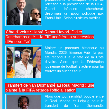
l'élection à la présidence de la FIFA,
Gianni Infantino chercherait
désormais un appui politique aux
États-Unis. Selon plusieurs médias...
Côte d'Ivoire : Hervé Renard favori, Didier
Deschamps cité… la FIF accélère la succession
d'Emerse Faé
Malgré un parcours historique au
Mondial 2026, Emerse Faé n'a pas
été reconduit à la tête de la Côte
d'Ivoire. Alors que la Fédération
ivoirienne de football s'active pour lui
trouver un successeur...
Transfert de Yan Diomandé au Real Madrid : une
plainte à la FIFA retarde l'officialisation
Alors que tout semblait bouclé entre
le Real Madrid et Leipzig pour le
transfert de Yan Diomandé,