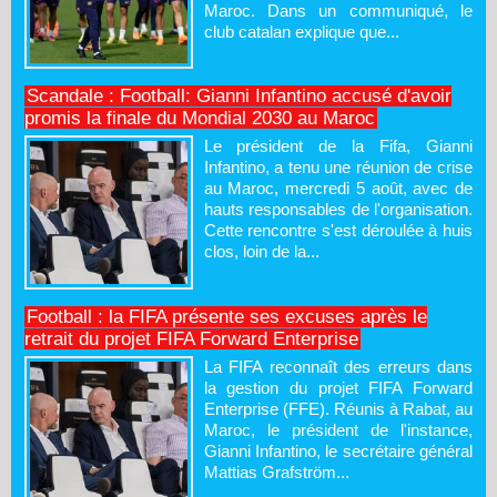
Maroc. Dans un communiqué, le
club catalan explique que...
Scandale : Football: Gianni Infantino accusé d'avoir
promis la finale du Mondial 2030 au Maroc
Le président de la Fifa, Gianni
Infantino, a tenu une réunion de crise
au Maroc, mercredi 5 août, avec de
hauts responsables de l'organisation.
Cette rencontre s'est déroulée à huis
clos, loin de la...
Football : la FIFA présente ses excuses après le
retrait du projet FIFA Forward Enterprise
La FIFA reconnaît des erreurs dans
la gestion du projet FIFA Forward
Enterprise (FFE). Réunis à Rabat, au
Maroc, le président de l'instance,
Gianni Infantino, le secrétaire général
Mattias Grafström...