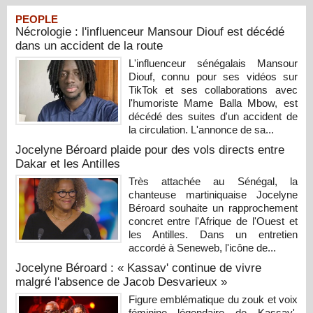
PEOPLE
Nécrologie : l'influenceur Mansour Diouf est décédé
dans un accident de la route
L'influenceur sénégalais Mansour
Diouf, connu pour ses vidéos sur
TikTok et ses collaborations avec
l'humoriste Mame Balla Mbow, est
décédé des suites d'un accident de
la circulation. L'annonce de sa...
Jocelyne Béroard plaide pour des vols directs entre
Dakar et les Antilles
Très attachée au Sénégal, la
chanteuse martiniquaise Jocelyne
Béroard souhaite un rapprochement
concret entre l'Afrique de l'Ouest et
les Antilles. Dans un entretien
accordé à Seneweb, l'icône de...
Jocelyne Béroard : « Kassav' continue de vivre
malgré l'absence de Jacob Desvarieux »
Figure emblématique du zouk et voix
féminine légendaire de Kassav',