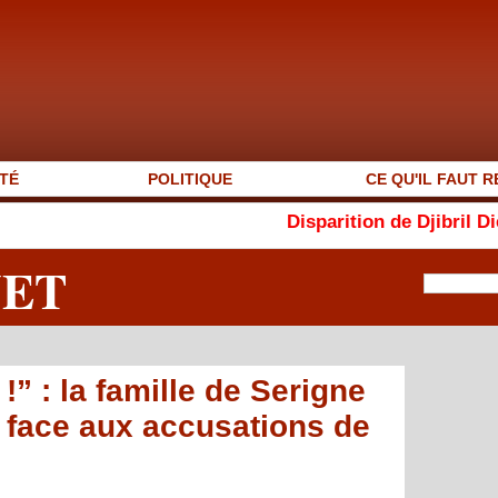
TÉ
POLITIQUE
CE QU'IL FAUT R
Disparition de Djibril Dièye : « Auto
NET
!” : la famille de Serigne
e face aux accusations de