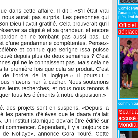
Confédérati
 dans cette affaire. Il dit : «S’il était vrai
l'unanimité
e nous aurait pas surpris. Les personnes qui
président de
on Dieu l’avait gratifié. Cela prouverait qu’il
Officiel
éserver sa dignité et sa grandeur, et encore
déplac
e pardon en ne tombant pas aussi bas. Le
 et d’une gendarmerie compétentes. Pensez-
célèbre et connue que Serigne Issa puisse
retrouvé depuis plus de deux semaines ? C’est
sonnes qui ne le connaissent pas. Mais cela ne
 la première fois que cela se produit. C’est
de l’ordre de la logique.» Il poursuit :
nous n’avons rien à cacher. Nous soutenons
ans leurs recherches, et nous nous tenons à
uer tous les éléments à notre disposition.»
communiqué,
mé, des projets sont en suspens. «Depuis la
Scandal
é les parents d’élèves que le daara n’allait
accusé d
 Un institut islamique devrait être édifié sur
Mondial
ient commencer. Cependant, il y a toujours de
a de Noflaye», annonce Gora Touré. Cette