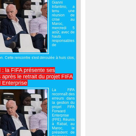
Gianni
Infantino, a
tenu une
réunion de
crise au
Maroc,
mercredi 5
août, avec de
hauts
responsables
de
on. Cette rencontre s'est déroulée à huis clos,
l : la FIFA présente ses
après le retrait du projet FIFA
 Enterprise
La FIFA
reconnaît des
erreurs dans
la gestion du
projet FIFA
Forward
Enterprise
(FFE). Réunis
à Rabat, au
Maroc, le
président de