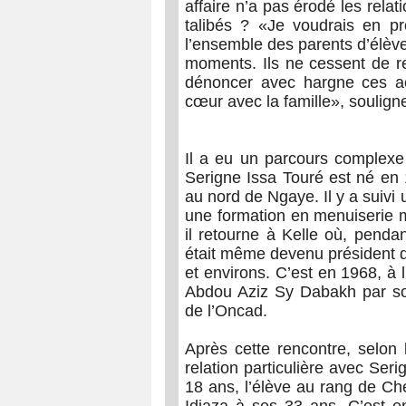
affaire n’a pas érodé les rela
talibés ? «Je voudrais en p
l’ensemble des parents d’élève
moments. Ils ne cessent de r
dénoncer avec hargne ces ac
cœur avec la famille», soulign
Il a eu un parcours complexe 
Serigne Issa Touré est né en 1
au nord de Ngaye. Il y a suivi 
une formation en menuiserie m
il retourne à Kelle où, pendan
était même devenu président de
et environs. C’est en 1968, à l
Abdou Aziz Sy Dabakh par so
de l’Oncad.
Après cette rencontre, selon 
relation particulière avec Serig
18 ans, l’élève au rang de Ch
Idiaza à ses 33 ans. C’est en