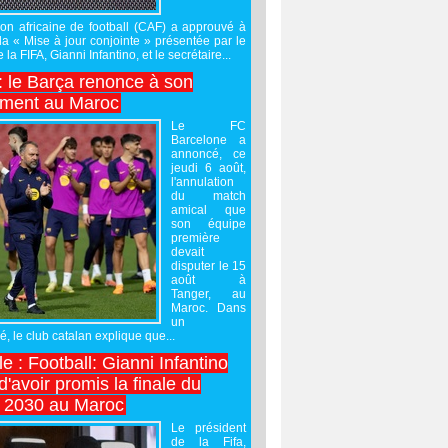
on africaine de football (CAF) a approuvé à
 la « Mise à jour conjointe » présentée par le
 la FIFA, Gianni Infantino, et le secrétaire...
 : le Barça renonce à son
ement au Maroc
Le FC
Barcelone a
annoncé, ce
jeudi 6 août,
l'annulation
du match
amical que
son équipe
première
devait
disputer le 15
août à
Tanger, au
Maroc. Dans
un
 le club catalan explique que...
e : Football: Gianni Infantino
'avoir promis la finale du
 2030 au Maroc
Le président
de la Fifa,