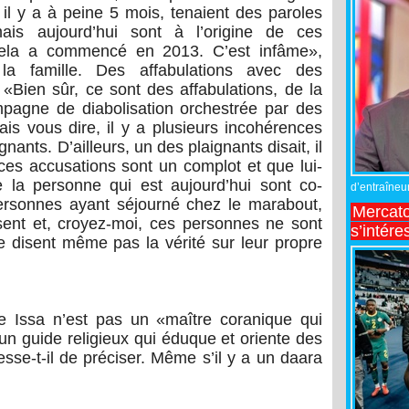
il y a à peine 5 mois, tenaient des paroles
is aujourd’hui sont à l’origine de ces
cela a commencé en 2013. C’est infâme»,
la famille. Des affabulations avec des
 «Bien sûr, ce sont des affabulations, de la
pagne de diabolisation orchestrée par des
ais vous dire, il y a plusieurs incohérences
ants. D’ailleurs, un des plaignants disait, il
ces accusations sont un complot et que lui-
e la personne qui est aujourd’hui sont co-
d’entraîneur
ersonnes ayant séjourné chez le marabout,
Mercato
sent et, croyez-moi, ces personnes ne sont
s’intére
 ne disent même pas la vérité sur leur propre
ne Issa n’est pas un «maître coranique qui
un guide religieux qui éduque et oriente des
se-t-il de préciser. Même s’il y a un daara