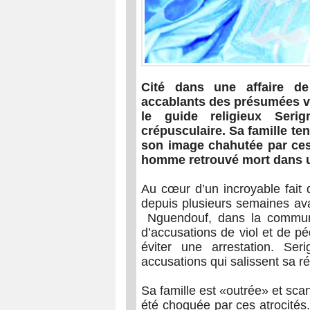
Cité dans une affaire de
accablants des présumées vi
le guide religieux Ser
crépusculaire. Sa famille te
son image chahutée par ces
homme retrouvé mort dans u
Au cœur d’un incroyable fait 
depuis plusieurs semaines ava
Nguendouf, dans la commune
d’accusations de viol et de pé
éviter une arrestation. Ser
accusations qui salissent sa r
Sa famille est «outrée» et sca
été choquée par ces atrocités. 