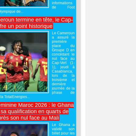
informations
de Foot
Olympique de...
roun termine en tête, le Cap-
ffre un point historique
Le Cameroun
a assuré la
première
place du
Groupe D en
concédant le
nul face au
Cap-Vert (1-
1), jeudi à
Casablanca,
lors de la
troisième et
dernière
journée de la
phase de
la TotalEnergies...
minine Maroc 2026 : le Ghana
sa qualification en quarts de
près son nul face au Mali
Le Ghana a
validé son
billet pour les