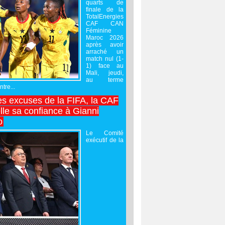
quarts de
finale de la
TotalEnergies
CAF CAN
Féminine
Maroc 2026
après avoir
arraché un
match nul (1-
1) face au
Mali, jeudi,
au terme
tre...
es excuses de la FIFA, la CAF
lle sa confiance à Gianni
o
Le Comité
exécutif de la