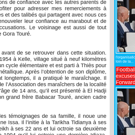
tions de confiance avec les autres parents de
rofiter pour adresser mes remerciements à
s et des talibés qui partagent avec nous ces
enouveler leur confiance au marabout et de
cusations. Le voisinage est aussi de tout
e Gora Touré.
avant de se retrouver dans cette situation.
l'organisati
954 à Kelle, village situé à neuf kilomètres
loin de la...
un cycle élémentaire et est parti à Thiès pour
Footbal
étallique. Après l’obtention de son diplôme,
excuses 
t longtemps, il a pratiqué le maraîchage. Il
Forward
 l’Association des maraîchers de la localité
’âge de 14 ans, qu’il est présenté à El Hadji
n grand frère Babacar Touré, ancien cadre
les témoignages de sa famille, il noue une
ne Issa. Il l’initie à la Tarikha Tidianya à ses
eikh à ses 22 ans et lui octroie sa deuxième
 1994 qu’il lui octroie une dernière Idiaza.