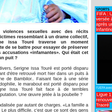
SPORTS
FIFA : 
versée 
après u
Infantin
 violences sexuelles avec des récits
ctimes ressemblant à un drame collectif,
igne Issa Touré traverse un moment
nte de se battre pour essayer de préserver
 accusations «infamantes». Qui était cet
n puit ?
divers, Serigne Issa Touré est porté disparu
nt d'étre retrouvé mort hier dans un puits à
 de Bambilor.. Faisant face à une série
dophilie, le marabout est porté disparu pour
l’UEFA avec 
igne Issa Touré fait face à de terribles
Ligue 1
éputation. Une œuvre jetée à la poubelle ?
renouve
Traoré
ndalisée par autant de charges. «La famille a
Le plus difficile, c’est que ce sont des gens