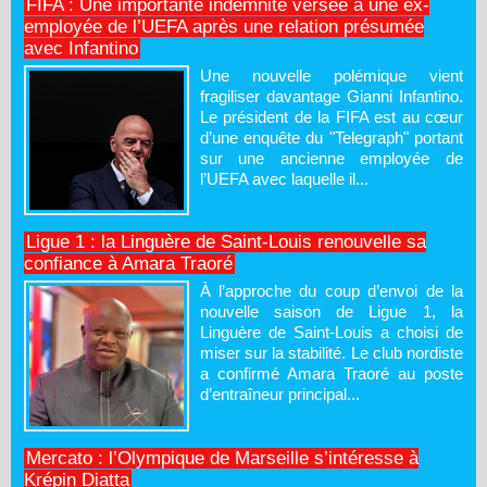
FIFA : Une importante indemnité versée à une ex-
employée de l’UEFA après une relation présumée
avec Infantino
Une nouvelle polémique vient
fragiliser davantage Gianni Infantino.
Le président de la FIFA est au cœur
d’une enquête du "Telegraph" portant
sur une ancienne employée de
l’UEFA avec laquelle il...
Ligue 1 : la Linguère de Saint-Louis renouvelle sa
confiance à Amara Traoré
À l’approche du coup d’envoi de la
nouvelle saison de Ligue 1, la
Linguère de Saint-Louis a choisi de
miser sur la stabilité. Le club nordiste
a confirmé Amara Traoré au poste
d’entraîneur principal...
Mercato : l’Olympique de Marseille s’intéresse à
Krépin Diatta