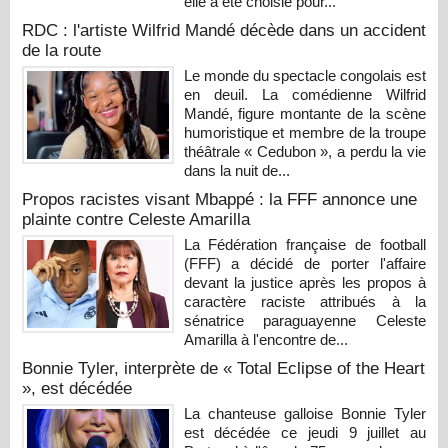
elle a été choisie pour...
RDC : l'artiste Wilfrid Mandé décède dans un accident
de la route
Le monde du spectacle congolais est
en deuil. La comédienne Wilfrid
Mandé, figure montante de la scène
humoristique et membre de la troupe
théâtrale « Cedubon », a perdu la vie
dans la nuit de...
Propos racistes visant Mbappé : la FFF annonce une
plainte contre Celeste Amarilla
La Fédération française de football
(FFF) a décidé de porter l'affaire
devant la justice après les propos à
caractère raciste attribués à la
sénatrice paraguayenne Celeste
Amarilla à l'encontre de...
Bonnie Tyler, interprète de « Total Eclipse of the Heart
», est décédée
La chanteuse galloise Bonnie Tyler
est décédée ce jeudi 9 juillet au