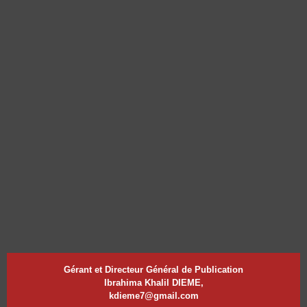
Gérant et Directeur Général de Publication
Ibrahima Khalil DIEME,
kdieme7@gmail.com