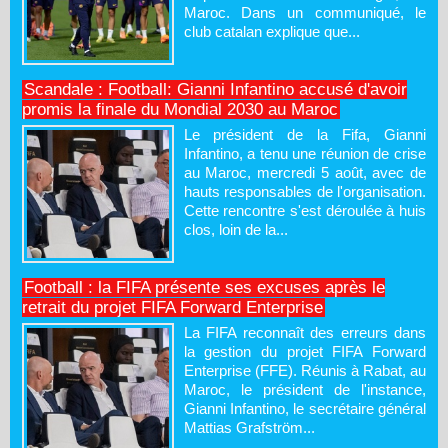
Maroc. Dans un communiqué, le
club catalan explique que...
Scandale : Football: Gianni Infantino accusé d'avoir
promis la finale du Mondial 2030 au Maroc
Le président de la Fifa, Gianni
Infantino, a tenu une réunion de crise
au Maroc, mercredi 5 août, avec de
hauts responsables de l'organisation.
Cette rencontre s'est déroulée à huis
clos, loin de la...
Football : la FIFA présente ses excuses après le
retrait du projet FIFA Forward Enterprise
La FIFA reconnaît des erreurs dans
la gestion du projet FIFA Forward
Enterprise (FFE). Réunis à Rabat, au
Maroc, le président de l'instance,
Gianni Infantino, le secrétaire général
Mattias Grafström...