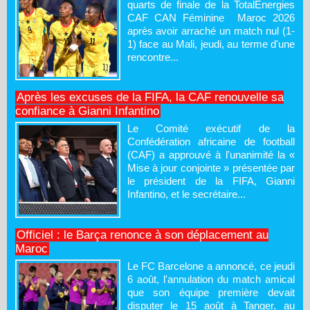
quarts de finale de la TotalEnergies
CAF CAN Féminine Maroc 2026
après avoir arraché un match nul (1-
1) face au Mali, jeudi, au terme d'une
rencontre...
Après les excuses de la FIFA, la CAF renouvelle sa
confiance à Gianni Infantino
Le Comité exécutif de la
Confédération africaine de football
(CAF) a approuvé à l'unanimité la «
Mise à jour conjointe » présentée par
le président de la FIFA, Gianni
Infantino, et le secrétaire...
Officiel : le Barça renonce à son déplacement au
Maroc
Le FC Barcelone a annoncé, ce jeudi
6 août, l'annulation du match amical
que son équipe première devait
disputer le 15 août à Tanger, au