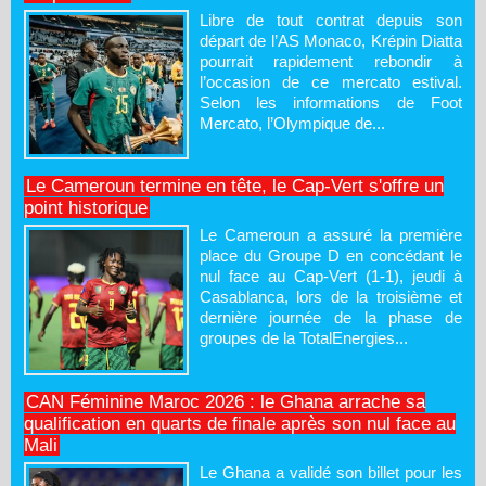
Libre de tout contrat depuis son
départ de l’AS Monaco, Krépin Diatta
pourrait rapidement rebondir à
l’occasion de ce mercato estival.
Selon les informations de Foot
Mercato, l’Olympique de...
Le Cameroun termine en tête, le Cap-Vert s'offre un
point historique
Le Cameroun a assuré la première
place du Groupe D en concédant le
nul face au Cap-Vert (1-1), jeudi à
Casablanca, lors de la troisième et
dernière journée de la phase de
groupes de la TotalEnergies...
CAN Féminine Maroc 2026 : le Ghana arrache sa
qualification en quarts de finale après son nul face au
Mali
Le Ghana a validé son billet pour les