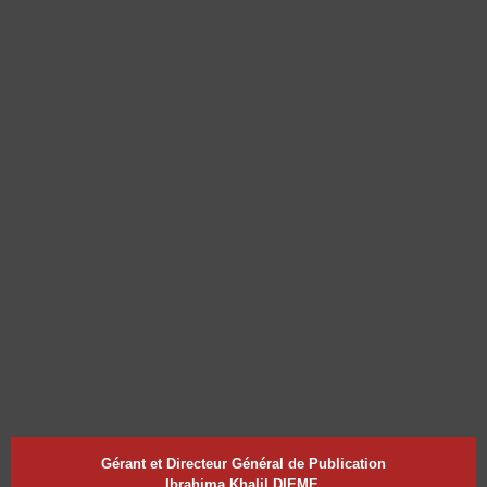
Gérant et Directeur Général de Publication
Ibrahima Khalil DIEME,