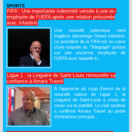
SPORTS
FIFA : Une importante indemnité versée à une ex-
employée de l’UEFA après une relation présumée
avec Infantino
Une nouvelle polémique vient
fragiliser davantage Gianni Infantino.
Le président de la FIFA est au cœur
d’une enquête du "Telegraph" portant
sur une ancienne employée de
l’UEFA avec laquelle il...
Ligue 1 : la Linguère de Saint-Louis renouvelle sa
confiance à Amara Traoré
À l’approche du coup d’envoi de la
nouvelle saison de Ligue 1, la
Linguère de Saint-Louis a choisi de
miser sur la stabilité. Le club nordiste
a confirmé Amara Traoré au poste
d’entraîneur principal...