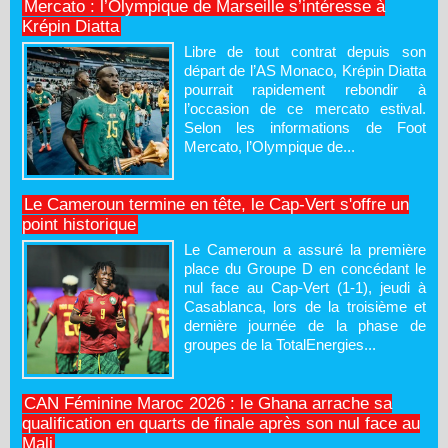
Mercato : l’Olympique de Marseille s’intéresse à
Krépin Diatta
Libre de tout contrat depuis son
départ de l’AS Monaco, Krépin Diatta
pourrait rapidement rebondir à
l’occasion de ce mercato estival.
Selon les informations de Foot
Mercato, l’Olympique de...
Le Cameroun termine en tête, le Cap-Vert s'offre un
point historique
Le Cameroun a assuré la première
place du Groupe D en concédant le
nul face au Cap-Vert (1-1), jeudi à
Casablanca, lors de la troisième et
dernière journée de la phase de
groupes de la TotalEnergies...
CAN Féminine Maroc 2026 : le Ghana arrache sa
qualification en quarts de finale après son nul face au
Mali