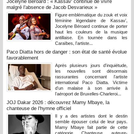
Jocelyne Béroard : « Kassav' continue de vivre
malgré l'absence de Jacob Desvarieux »
Figure emblématique du zouk et voix
féminine légendaire de Kassav',
Jocelyne Béroard continue de porter
haut les couleurs de la musique
antillaise. En tournée dans les
Caraïbes, l'artiste...
Paco Diatta hors de danger : son état de santé évolue
favorablement
Après plusieurs jours d'inquiétude,
les nouvelles sont désormais
rassurantes concernant l'artiste
international Paco Diatta. Victime
d'un malaise à son arrivée à
l'aéroport de Bruxelles-Charleroi...
JOJ Dakar 2026 : découvrez Mamy Mbaye, la
chanteuse de l'hymne officiel
Il y a des artistes dont le destin
semble épouser celui de leur pays.
Mamy Mbaye fait partie de cette
catégorie. Chanteuse, auteure-