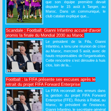
que son équipe première devait
disputer le 15 août à Tanger, au
Maroc. Dans un communiqué, le
club catalan explique que...
Scandale : Football: Gianni Infantino accusé d'avoir
promis la finale du Mondial 2030 au Maroc
Le président de la Fifa, Gianni
Infantino, a tenu une réunion de crise
au Maroc, mercredi 5 août, avec de
hauts responsables de l'organisation.
Cette rencontre s'est déroulée à huis
clos, loin de la...
Football : la FIFA présente ses excuses après le
retrait du projet FIFA Forward Enterprise
La FIFA reconnaît des erreurs dans
la gestion du projet FIFA Forward
Enterprise (FFE). Réunis à Rabat, au
Maroc, le président de l'instance,
Gianni Infantino, le secrétaire général