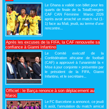
Le Ghana a validé son billet pour les
quarts de finale de la TotalEnergies
CAF CAN Féminine Maroc 2026
après avoir arraché un match nul (1-
1) face au Mali, jeudi, au terme d'une
rencontre...
Après les excuses de la FIFA, la CAF renouvelle sa
confiance à Gianni Infantino
Le Comité exécutif de la
Confédération africaine de football
(CAF) a approuvé à l'unanimité la «
Mise à jour conjointe » présentée par
le président de la FIFA, Gianni
Infantino, et le secrétaire...
Officiel : le Barça renonce à son déplacement au
Maroc
Le FC Barcelone a annoncé, ce jeudi
6 août, l'annulation du match amical