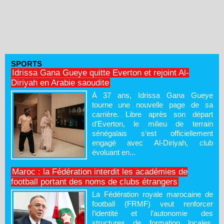
SPORTS
Idrissa Gana Gueye quitte Everton et rejoint Al-
Diriyah en Arabie saoudite
À 37 ans, Idrissa Gana Gueye
tourne une nouvelle page de sa
carrière. Libre après son départ
d’Everton, le milieu de terrain
sénégalais s’est officiellement
engagé avec Al-Diriyah, club
évoluant en...
Maroc : la Fédération interdit les académies de
football portant des noms de clubs étrangers
La Fédération royale marocaine de
football (FRMF) veut renforcer
l’identité et l’autonomie des
structures de formation locales.