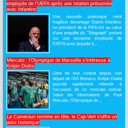
employée de l’UEFA après une relation présumée
avec Infantino
Une nouvelle polémique vient
fragiliser davantage Gianni Infantino.
Le président de la FIFA est au cœur
d’une enquête du "Telegraph" portant
sur une ancienne employée de
l’UEFA avec laquelle il...
Mercato : l’Olympique de Marseille s’intéresse à
Krépin Diatta
Libre de tout contrat depuis son
départ de l’AS Monaco, Krépin Diatta
pourrait rapidement rebondir à
l’occasion de ce mercato estival.
Selon les informations de Foot
Mercato, l’Olympique de...
Le Cameroun termine en tête, le Cap-Vert s'offre un
point historique