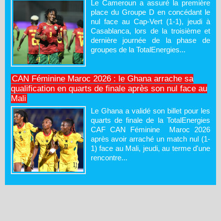
Le Cameroun a assuré la première
place du Groupe D en concédant le
nul face au Cap-Vert (1-1), jeudi à
Casablanca, lors de la troisième et
dernière journée de la phase de
groupes de la TotalEnergies...
CAN Féminine Maroc 2026 : le Ghana arrache sa
qualification en quarts de finale après son nul face au
Mali
Le Ghana a validé son billet pour les
quarts de finale de la TotalEnergies
CAF CAN Féminine Maroc 2026
après avoir arraché un match nul (1-
1) face au Mali, jeudi, au terme d'une
rencontre...