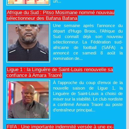
un...
Afrique du Sud : Pitso Mosimane nommé nouveau
sélectionneur des Bafana Bafana
Une semaine après l’annonce du
départ d’Hugo Broos, l’Afrique du
Sud connaît déjà son nouveau
sélectionneur. La Fédération sud-
africaine de football (SAFA) a
annoncé ce samedi 8 août la
nomination de...
Ligue 1 : la Linguère de Saint-Louis renouvelle sa
confiance à Amara Traoré
À l’approche du coup d’envoi de la
nouvelle saison de Ligue 1, la
Linguère de Saint-Louis a choisi de
miser sur la stabilité. Le club nordiste
a confirmé Amara Traoré au poste
d’entraîneur principal...
FIFA : Une importante indemnité versée à une ex-