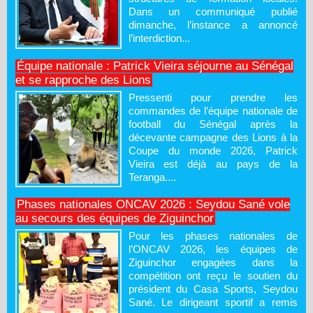
Dans un communiqué publié
dimanche, l’instance a annoncé
l’interdiction...
Équipe nationale : Patrick Vieira séjourne au Sénégal
et se rapproche des Lions
Pressenti pour prendre les
commandes de l’équipe nationale de
football du Sénégal après la
décevante campagne des Lions à la
Coupe du monde 2026, Patrick
Vieira est déjà au pays de la
Teranga....
Phases nationales ONCAV 2026 : Seydou Sané vole
au secours des équipes de Ziguinchor
Pour les phases nationales de
l’ONCAV 2026, les équipes de
Ziguinchor engagées dans la
compétition ont reçu le soutien du
président du Casa Sports, Seydou
Sané. Le dirigeant sportif a remis