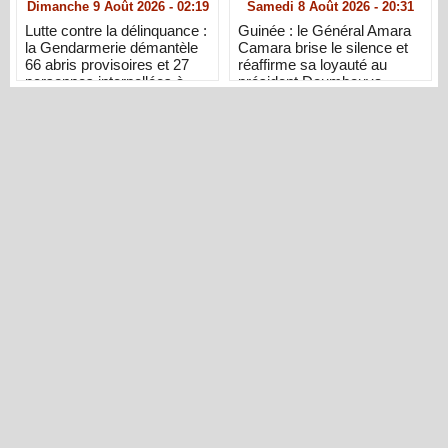
Dimanche 9 Août 2026 - 02:19
Samedi 8 Août 2026 - 20:31
Lutte contre la délinquance :
Guinée : le Général Amara
la Gendarmerie démantèle
Camara brise le silence et
66 abris provisoires et 27
réaffirme sa loyauté au
personnes interpellées à
président Doumbouya
Dakar