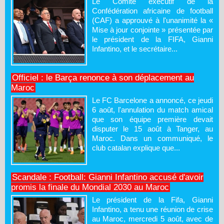
Le Comité exécutif de la
Confédération africaine de football
(CAF) a approuvé à l'unanimité la «
Mise à jour conjointe » présentée par
le président de la FIFA, Gianni
Infantino, et le secrétaire...
Officiel : le Barça renonce à son déplacement au
Maroc
Le FC Barcelone a annoncé, ce jeudi
6 août, l'annulation du match amical
que son équipe première devait
disputer le 15 août à Tanger, au
Maroc. Dans un communiqué, le
club catalan explique que...
Scandale : Football: Gianni Infantino accusé d'avoir
promis la finale du Mondial 2030 au Maroc
Le président de la Fifa, Gianni
Infantino, a tenu une réunion de crise
au Maroc, mercredi 5 août, avec de