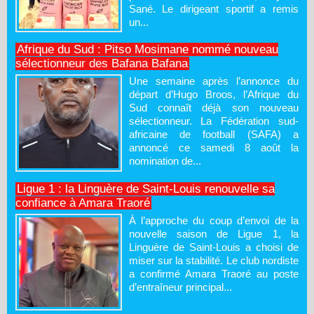
Sané. Le dirigeant sportif a remis
un...
Afrique du Sud : Pitso Mosimane nommé nouveau
sélectionneur des Bafana Bafana
Une semaine après l’annonce du
départ d’Hugo Broos, l’Afrique du
Sud connaît déjà son nouveau
sélectionneur. La Fédération sud-
africaine de football (SAFA) a
annoncé ce samedi 8 août la
nomination de...
Ligue 1 : la Linguère de Saint-Louis renouvelle sa
confiance à Amara Traoré
À l’approche du coup d’envoi de la
nouvelle saison de Ligue 1, la
Linguère de Saint-Louis a choisi de
miser sur la stabilité. Le club nordiste
a confirmé Amara Traoré au poste
d’entraîneur principal...