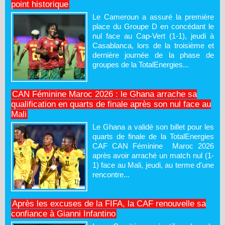
point historique
Le Cameroun a assuré la première
place du Groupe D en concédant le
nul face au Cap-Vert (1-1), jeudi à
Casablanca, lors de la troisième et
dernière journée de la phase de
groupes de la TotalEnergies...
CAN Féminine Maroc 2026 : le Ghana arrache sa
qualification en quarts de finale après son nul face au
Mali
Le Ghana a validé son billet pour les
quarts de finale de la TotalEnergies
CAF CAN Féminine Maroc 2026
après avoir arraché un match nul (1-
1) face au Mali, jeudi, au terme d'une
rencontre...
Après les excuses de la FIFA, la CAF renouvelle sa
confiance à Gianni Infantino