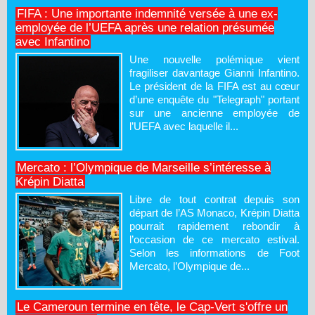
FIFA : Une importante indemnité versée à une ex-
employée de l’UEFA après une relation présumée
avec Infantino
Une nouvelle polémique vient
fragiliser davantage Gianni Infantino.
Le président de la FIFA est au cœur
d’une enquête du "Telegraph" portant
sur une ancienne employée de
l’UEFA avec laquelle il...
Mercato : l’Olympique de Marseille s’intéresse à
Krépin Diatta
Libre de tout contrat depuis son
départ de l’AS Monaco, Krépin Diatta
pourrait rapidement rebondir à
l’occasion de ce mercato estival.
Selon les informations de Foot
Mercato, l’Olympique de...
Le Cameroun termine en tête, le Cap-Vert s'offre un