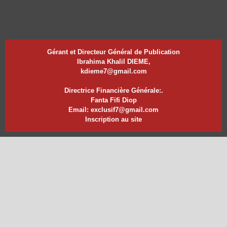
Gérant et Directeur Général de Publication
Ibrahima Khalil DIEME,
kdieme7@gmail.com
Directrice Financière Générale:.
Fanta Fifi Diop
Email: exclusif7@gmail.com
Inscription au site