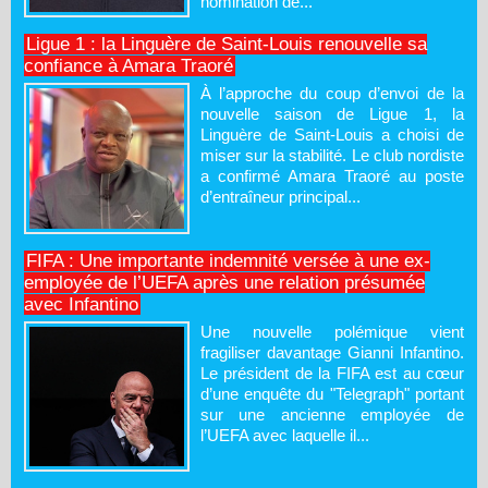
nomination de...
Ligue 1 : la Linguère de Saint-Louis renouvelle sa
confiance à Amara Traoré
À l’approche du coup d’envoi de la
nouvelle saison de Ligue 1, la
Linguère de Saint-Louis a choisi de
miser sur la stabilité. Le club nordiste
a confirmé Amara Traoré au poste
d’entraîneur principal...
FIFA : Une importante indemnité versée à une ex-
employée de l’UEFA après une relation présumée
avec Infantino
Une nouvelle polémique vient
fragiliser davantage Gianni Infantino.
Le président de la FIFA est au cœur
d’une enquête du "Telegraph" portant
sur une ancienne employée de
l’UEFA avec laquelle il...