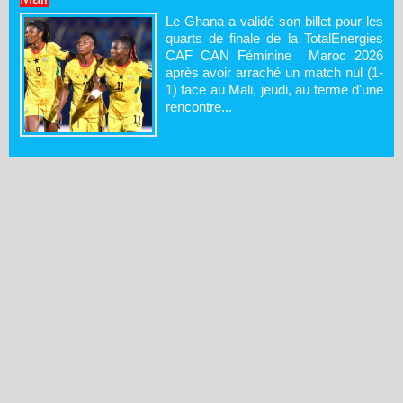
Le Ghana a validé son billet pour les
quarts de finale de la TotalEnergies
CAF CAN Féminine Maroc 2026
après avoir arraché un match nul (1-
1) face au Mali, jeudi, au terme d'une
rencontre...