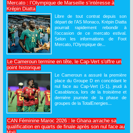
Mercato : l’Olympique de Marseille s’intéresse à
Krépin Diatta
Libre de tout contrat depuis son
départ de l’AS Monaco, Krépin Diatta
pourrait rapidement rebondir à
l’occasion de ce mercato estival.
Selon les informations de Foot
Mercato, l’Olympique de...
Le Cameroun termine en tête, le Cap-Vert s'offre un
point historique
Le Cameroun a assuré la première
place du Groupe D en concédant le
nul face au Cap-Vert (1-1), jeudi à
Casablanca, lors de la troisième et
dernière journée de la phase de
groupes de la TotalEnergies...
CAN Féminine Maroc 2026 : le Ghana arrache sa
qualification en quarts de finale après son nul face au
Mali