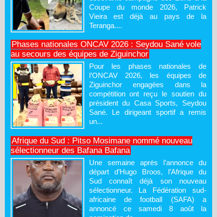
Coupe du monde 2026, Patrick
Vieira est déjà au pays de la
Teranga....
Phases nationales ONCAV 2026 : Seydou Sané vole
au secours des équipes de Ziguinchor
Pour les phases nationales de
l’ONCAV 2026, les équipes de
Ziguinchor engagées dans la
compétition ont reçu le soutien du
président du Casa Sports, Seydou
Sané. Le dirigeant sportif a remis
un...
Afrique du Sud : Pitso Mosimane nommé nouveau
sélectionneur des Bafana Bafana
Une semaine après l’annonce du
départ d’Hugo Broos, l’Afrique du
Sud connaît déjà son nouveau
sélectionneur. La Fédération sud-
africaine de football (SAFA) a
annoncé ce samedi 8 août la