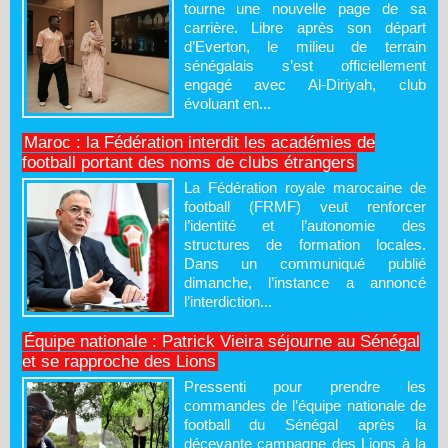
tourne une nouvelle page de sa
carrière. Libre après son départ
d’Everton, le milieu de terrain
sénégalais s’est officiellement
engagé avec Al-Diriyah, club
évoluant en...
Maroc : la Fédération interdit les académies de
football portant des noms de clubs étrangers
La Fédération royale marocaine de
football (FRMF) veut renforcer
l’identité et l’autonomie des
structures de formation locales.
Dans un communiqué publié
dimanche, l’instance a annoncé
l’interdiction...
Équipe nationale : Patrick Vieira séjourne au Sénégal
et se rapproche des Lions
Pressenti pour prendre les
commandes de l’équipe nationale de
football du Sénégal après la
décevante campagne des Lions à la