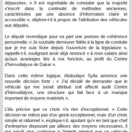
dépassées. « Il est regrettable de constater que la majorité
s’inscrit dans la continuité de méthodes anciennes,
caractérisées par une absence d’information claire et
accessible », déplore-t-il à propos de l’attribution des véhicules
aux députés.
Le député revendique pour sa part une posture de cohérence
personnelle. « Je souhaite demeurer fidèle à la ligne de conduite
que je me suis fixée depuis l’ouverture de la législature »,
rappelle-t-il, soulignant avoir déjà renoncé « à mon salaire ainsi
qu’aux avantages liés à ma fonction, au profit du Centre
d’hémodialyse de Dakar ».
Dans cette même logique, Abdoulaye Sylla annonce une
nouvelle décision forte : « J’ai décidé de demander que le
véhicule qui me serait attribué soit affecté audit Centre
d’hémodialyse, une structure qui fait face à un manque
important de moyens matériels ».
L’élu précise que ce choix n’a rien d’exceptionnel. « Cette
décision ne relève pas d’un geste exceptionnel, mais d’un choix
simple et rationnel », explique-t-il, ajoutant qu’« en tant que chef
d’entreprise disposant par ailleurs des moyens nécessaires, il
me paraît plus conforme à l’intérêt général que ce véhicule