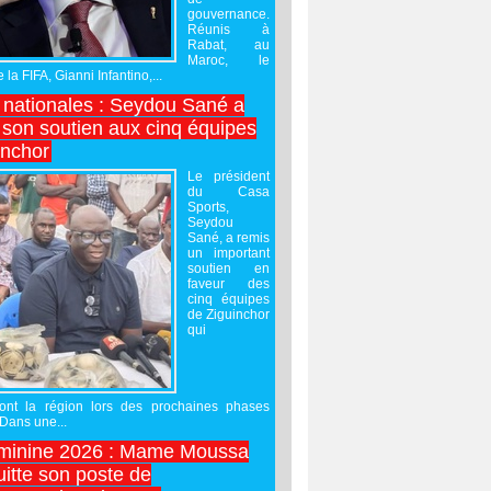
gouvernance.
Réunis à
Rabat, au
Maroc, le
 la FIFA, Gianni Infantino,...
nationales : Seydou Sané a
 son soutien aux cinq équipes
inchor
Le président
du Casa
Sports,
Seydou
Sané, a remis
un important
soutien en
faveur des
cinq équipes
de Ziguinchor
qui
ront la région lors des prochaines phases
 Dans une...
minine 2026 : Mame Moussa
uitte son poste de