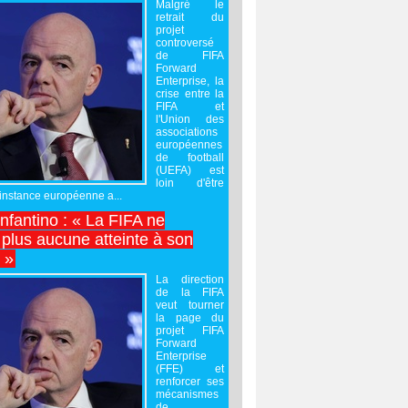
Malgré le
retrait du
projet
controversé
de FIFA
Forward
Enterprise, la
crise entre la
FIFA et
l'Union des
associations
européennes
de football
(UEFA) est
loin d'être
'instance européenne a...
Infantino : « La FIFA ne
 plus aucune atteinte à son
é »
La direction
de la FIFA
veut tourner
la page du
projet FIFA
Forward
Enterprise
(FFE) et
renforcer ses
mécanismes
de