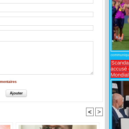
communiqué,
Scandal
accusé d
Mondial
mmentaires
<
>