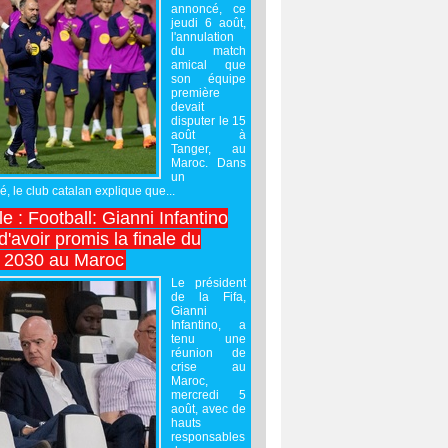
annoncé, ce
jeudi 6 août,
l'annulation
du match
amical que
son équipe
première
devait
disputer le 15
août à
Tanger, au
Maroc. Dans
un
 le club catalan explique que...
e : Football: Gianni Infantino
'avoir promis la finale du
 2030 au Maroc
Le président
de la Fifa,
Gianni
Infantino, a
tenu une
réunion de
crise au
Maroc,
mercredi 5
août, avec de
hauts
responsables