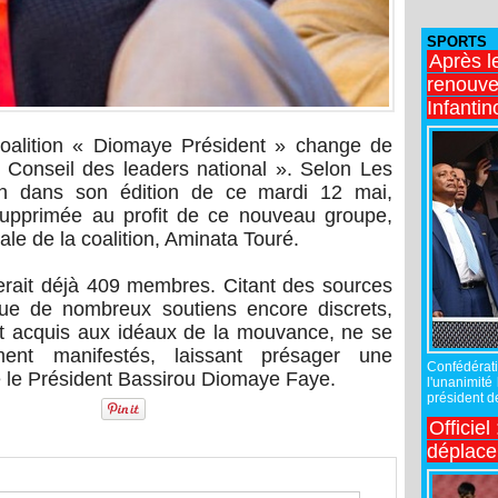
SPORTS
Après l
renouve
Infantin
oalition « Diomaye Président » change de
Conseil des leaders national ». Selon Les
tion dans son édition de ce mardi 12 mai,
supprimée au profit de ce nouveau groupe,
ale de la coalition, Aminata Touré.
rait déjà 409 membres. Citant des sources
 que de nombreux soutiens encore discrets,
t acquis aux idéaux de la mouvance, ne se
ment manifestés, laissant présager une
Confédérati
re le Président Bassirou Diomaye Faye.
l'unanimité
président de
Officiel
déplac