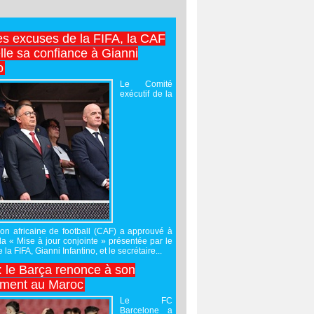
es excuses de la FIFA, la CAF
lle sa confiance à Gianni
o
Le Comité
exécutif de la
on africaine de football (CAF) a approuvé à
 la « Mise à jour conjointe » présentée par le
 la FIFA, Gianni Infantino, et le secrétaire...
 : le Barça renonce à son
ement au Maroc
Le FC
Barcelone a