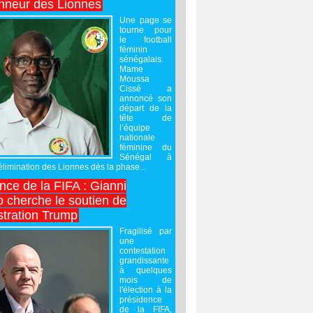
onneur des Lionnes
Une page se
tourne pour
le football
féminin
sénégalais.
Mame
Moussa
Cissé a
annoncé son
départ de la
tête de
l’équipe
nationale
féminine du
Sénégal à
’élimination des Lionnes dès la phase...
nce de la FIFA : Gianni
o cherche le soutien de
stration Trump
Fragilisé par
une
contestation
grandissante
à quelques
mois de
l'élection à la
présidence
de la FIFA,