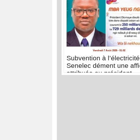
Vendredi 7 Août 2026 - 01:02
Subvention à l’électricité 
Senelec dément une aff
attribuée au président
Diomaye Faye