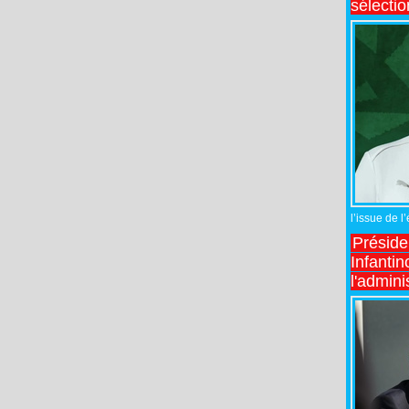
sélecti
l’issue de l
Préside
Infantin
l'admini