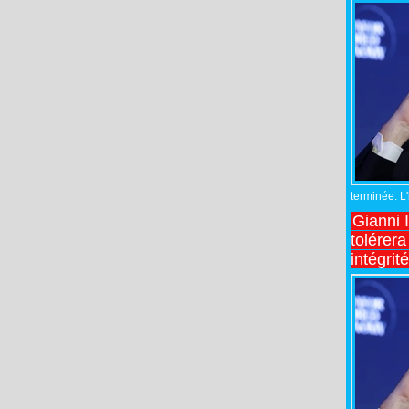
terminée. L
Gianni 
tolérera
intégrit