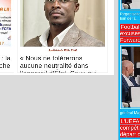
l'organisati
loin de la...
Footbal
excuses 
Forward
Jeudi 6 Août 2026 - 23:04
: la
« Nous ne tolérerons
iche
aucune neutralité dans
l’appareil d’État. Ceux qui
ne sont pas avec nous sont
contre nous » : la mise en
garde de Kambatouko
Mendy de la plateforme
SAMM SUNU KIIRAAY
général Matt
L'UEFA 
compétit
départ d