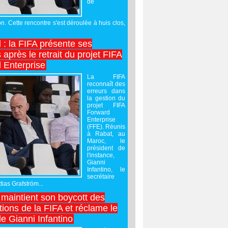
de
on. Cette rencontre s'est déroulée à huis clos,
l : la FIFA présente ses
après le retrait du projet FIFA
 Enterprise
La FIFA
reconnaît des
erreurs dans
la gestion du
projet FIFA
Forward
Enterprise
(FFE). Réunis
à Rabat, au
Maroc, le
président de
l'instance,
Gianni
Infantino, le
secrétaire
ias Grafström...
maintient son boycott des
ions de la FIFA et réclame le
e Gianni Infantino