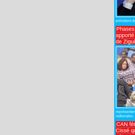
président de
Phases 
apporté
de Zigu
représente
nationales.
CAN fé
Cissé q