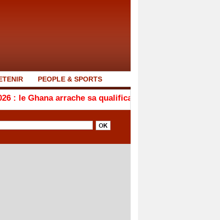
ETENIR
PEOPLE & SPORTS
rrache sa qualification en quarts de finale après son nu