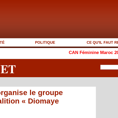
TÉ
POLITIQUE
CE QU'IL FAUT R
CAN Féminine Maroc 2026 : le Ghana a
NET
rganise le groupe
lition « Diomaye