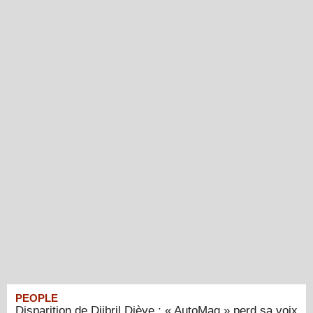
PEOPLE
Disparition de Djibril Dièye : « AutoMag » perd sa voix