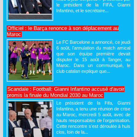
le président de la FIFA, Gianni
Infantino, et le secrétaire...
Officiel : le Barça renonce à son déplacement au
Maroc
Le FC Barcelone a annoncé, ce jeudi
6 août, l'annulation du match amical
que son équipe première devait
disputer le 15 août à Tanger, au
Maroc. Dans un communiqué, le
club catalan explique que...
Scandale : Football: Gianni Infantino accusé d'avoir
promis la finale du Mondial 2030 au Maroc
Le président de la Fifa, Gianni
Infantino, a tenu une réunion de crise
au Maroc, mercredi 5 août, avec de
hauts responsables de l'organisation.
Cette rencontre s'est déroulée à huis
clos, loin de la...