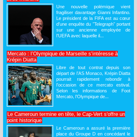
Une nouvelle polémique vient
fragiliser davantage Gianni Infantino.
Le président de la FIFA est au cœur
d’une enquête du "Telegraph" portant
sur une ancienne employée de
l’UEFA avec laquelle il...
Mercato : l’Olympique de Marseille s’intéresse à
Krépin Diatta
Libre de tout contrat depuis son
départ de l’AS Monaco, Krépin Diatta
pourrait rapidement rebondir à
l’occasion de ce mercato estival.
Selon les informations de Foot
Mercato, l’Olympique de...
Le Cameroun termine en tête, le Cap-Vert s'offre un
point historique
Le Cameroun a assuré la première
place du Groupe D en concédant le