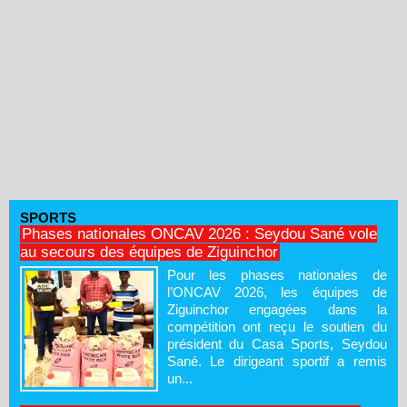
SPORTS
Phases nationales ONCAV 2026 : Seydou Sané vole
au secours des équipes de Ziguinchor
Pour les phases nationales de
l’ONCAV 2026, les équipes de
Ziguinchor engagées dans la
compétition ont reçu le soutien du
président du Casa Sports, Seydou
Sané. Le dirigeant sportif a remis
un...