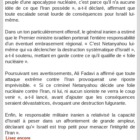
peuple d’une apocalypse nucléaire, c’est parce qu’il n’a aucune
idée de ce que l’Iran possède », a-t-il déclaré, affirmant que
toute escalade serait lourde de conséquences pour Israël lui-
même.
Dans un ton particulièrement offensif, le général iranien a estimé
que le Premier ministre israélien porterait l’entière responsabilité
d’un éventuel embrasement régional. « C’est Netanyahou lui-
même qui va déclencher la destruction systématique d’Israël »,
a-t-il soutenu, mettant en garde contre ce qu’il qualifie de « folie
nucléaire ».
Poursuivant ses avertissements, Ali Fadavi a affirmé que toute
attaque extrême contre l’Iran provoquerait une riposte
imprévisible. « Si ce criminel Netanyahou décide une folie
nucléaire contre l’Iran, ni lui, ni aucun sioniste ne verra le coup
venir », a-t-il lancé, avant d’ajouter que les conséquences
seraient dévastatrices, évoquant une destruction fulgurante.
Enfin, le responsable militaire iranien a relativisé la capacité
d’Israël à peser dans un affrontement de grande ampleur,
déclarant qu’« Israël est trop petit pour menacer l’intégrité de
l’Iran ».
Lisez encore