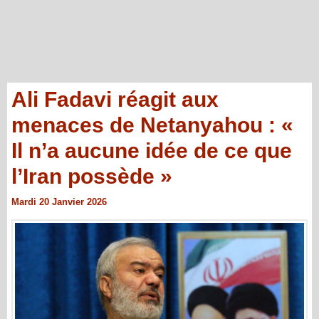
Ali Fadavi réagit aux
menaces de Netanyahou : «
Il n’a aucune idée de ce que
l’Iran possède »
Mardi 20 Janvier 2026