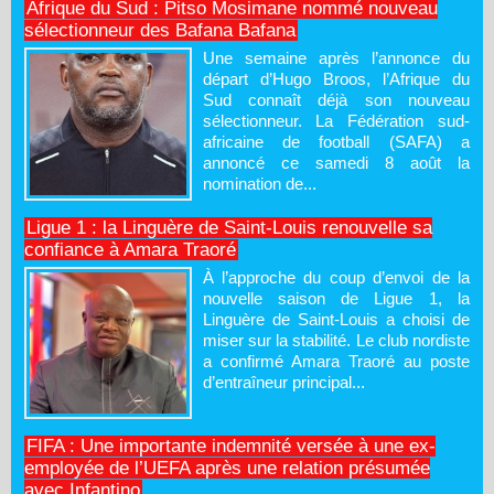
Afrique du Sud : Pitso Mosimane nommé nouveau
sélectionneur des Bafana Bafana
Une semaine après l’annonce du
départ d’Hugo Broos, l’Afrique du
Sud connaît déjà son nouveau
sélectionneur. La Fédération sud-
africaine de football (SAFA) a
annoncé ce samedi 8 août la
nomination de...
Ligue 1 : la Linguère de Saint-Louis renouvelle sa
confiance à Amara Traoré
À l’approche du coup d’envoi de la
nouvelle saison de Ligue 1, la
Linguère de Saint-Louis a choisi de
miser sur la stabilité. Le club nordiste
a confirmé Amara Traoré au poste
d’entraîneur principal...
FIFA : Une importante indemnité versée à une ex-
employée de l’UEFA après une relation présumée
avec Infantino