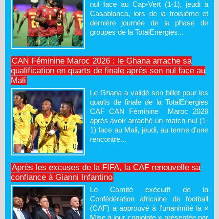
nul face au Cap-Vert (1-1), jeudi à
Casablanca, lors de la troisième et
dernière journée de la phase de
groupes de la TotalEnergies...
CAN Féminine Maroc 2026 : le Ghana arrache sa
qualification en quarts de finale après son nul face au
Mali
Le Ghana a validé son billet pour les
quarts de finale de la TotalEnergies
CAF CAN Féminine Maroc 2026
après avoir arraché un match nul (1-
1) face au Mali, jeudi, au terme d'une
rencontre...
Après les excuses de la FIFA, la CAF renouvelle sa
confiance à Gianni Infantino
Le Comité exécutif de la
Confédération africaine de football
(CAF) a approuvé à l'unanimité la «
Mise à jour conjointe » présentée par