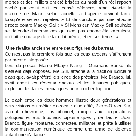
mortes et des milliers ont été brisées au motif d'un réel rapport
caché par celui qu'il est censé défendre, rend vivante la
maxime de Marx, selon laquelle la tragédie devient farce
lorsqu'elle se voit répétée. » Et de conclure par une attaque
directe contre Macky Sall : « Si Monsieur Macky Sall souhaite
se défendre d'accusations qui n'ont pas encore été formulées,
qu'il ait le courage de le faire lui-même, et en ses terres. »
Une rivalité ancienne entre deux figures du barreau
Ce n’est pas la première fois que les deux avocats s’affrontent
par presse interposée.
Lors du procès Mame Mbaye Niang – Ousmane Sonko, ils
s’étaient déjà opposés. Me Sur, attaché à la tradition judiciaire
classique, avait préféré le silence des prétoires. Me Branco, lui,
avait choisi les réseaux sociaux et les tribunes publiques,
exploitant les failles médiatiques pour toucher l’opinion.
Le clash entre les deux hommes illustre deux générations et
deux visions du métier d’avocat : d’un côté, Pierre-Olivier Sur,
avocat chevronné, institutionnel, rompu aux négociations
politiques et aux tribunaux diplomatiques ; de l’autre, Juan
Branco, figure montante, connectée, militante, et prête à utiliser
la communication numérique comme une arme de défense
autant que d’attaque.