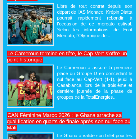
Libre de tout contrat depuis son
départ de l’AS Monaco, Krépin Diatta
pourrait rapidement rebondir à
l’occasion de ce mercato estival.
Selon les informations de Foot
Mercato, l’Olympique de...
Le Cameroun termine en tête, le Cap-Vert s'offre un
point historique
Le Cameroun a assuré la première
place du Groupe D en concédant le
nul face au Cap-Vert (1-1), jeudi à
Casablanca, lors de la troisième et
dernière journée de la phase de
groupes de la TotalEnergies...
CAN Féminine Maroc 2026 : le Ghana arrache sa
qualification en quarts de finale après son nul face au
Mali
Le Ghana a validé son billet pour les