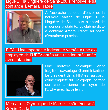
Ligue 1 : la Linguère de Saint-Louis renouvelle sa
confiance à Amara Traoré
À l’approche du coup d’envoi de la
nouvelle saison de Ligue 1, la
Linguère de Saint-Louis a choisi de
miser sur la stabilité. Le club nordiste
a confirmé Amara Traoré au poste
d’entraîneur principal...
FIFA : Une importante indemnité versée à une ex-
employée de l’UEFA après une relation présumée
avec Infantino
Une nouvelle polémique vient
fragiliser davantage Gianni Infantino.
Le président de la FIFA est au cœur
d’une enquête du "Telegraph" portant
sur une ancienne employée de
l’UEFA avec laquelle il...
Mercato : l’Olympique de Marseille s’intéresse à
Krépin Diatta