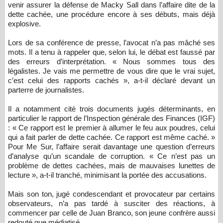
venir assurer la défense de Macky Sall dans l’affaire dite de la
dette cachée, une procédure encore à ses débuts, mais déjà
explosive.
Lors de sa conférence de presse, l’avocat n’a pas mâché ses
mots. Il a tenu à rappeler que, selon lui, le débat est faussé par
des erreurs d’interprétation. « Nous sommes tous des
légalistes. Je vais me permettre de vous dire que le vrai sujet,
c’est celui des rapports cachés », a-t-il déclaré devant un
parterre de journalistes.
Il a notamment cité trois documents jugés déterminants, en
particulier le rapport de l’Inspection générale des Finances (IGF)
: « Ce rapport est le premier à allumer le feu aux poudres, celui
qui a fait parler de dette cachée. Ce rapport est même caché. »
Pour Me Sur, l’affaire serait davantage une question d’erreurs
d’analyse qu’un scandale de corruption. « Ce n’est pas un
problème de dettes cachées, mais de mauvaises lunettes de
lecture », a-t-il tranché, minimisant la portée des accusations.
Mais son ton, jugé condescendant et provocateur par certains
observateurs, n’a pas tardé à susciter des réactions, à
commencer par celle de Juan Branco, son jeune confrère aussi
redouté que médiatisé.