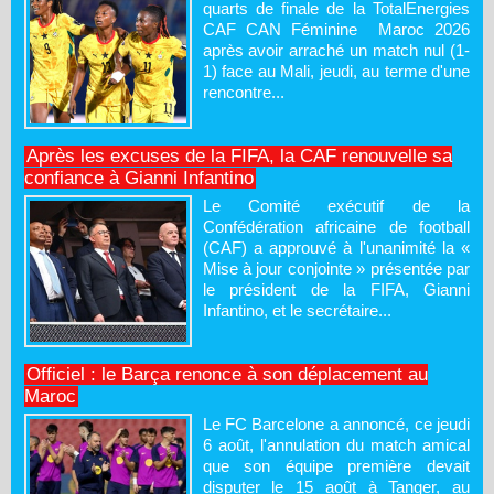
quarts de finale de la TotalEnergies
CAF CAN Féminine Maroc 2026
après avoir arraché un match nul (1-
1) face au Mali, jeudi, au terme d'une
rencontre...
Après les excuses de la FIFA, la CAF renouvelle sa
confiance à Gianni Infantino
Le Comité exécutif de la
Confédération africaine de football
(CAF) a approuvé à l'unanimité la «
Mise à jour conjointe » présentée par
le président de la FIFA, Gianni
Infantino, et le secrétaire...
Officiel : le Barça renonce à son déplacement au
Maroc
Le FC Barcelone a annoncé, ce jeudi
6 août, l'annulation du match amical
que son équipe première devait
disputer le 15 août à Tanger, au