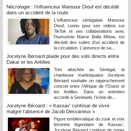
Nécrologie : l'influenceur Mansour Diouf est décédé
dans un accident de la route
L'influenceur sénégalais Mansour
Diouf, connu pour ses vidéos sur
TikTok et ses collaborations avec
l'humoriste Mame Balla Mbow, est
décédé des suites d'un accident de
la circulation. L'annonce de sa...
Jocelyne Béroard plaide pour des vols directs entre
Dakar et les Antilles
Très attachée au Sénégal, la
chanteuse martiniquaise Jocelyne
Béroard souhaite un rapprochement
concret entre l'Afrique de l'Ouest et
les Antilles. Dans un entretien
accordé à Seneweb, l'icône de...
Jocelyne Béroard : « Kassav' continue de vivre
malgré l'absence de Jacob Desvarieux »
Figure emblématique du zouk et voix
féminine légendaire de Kassav',
Jocelyne Béroard continue de porter