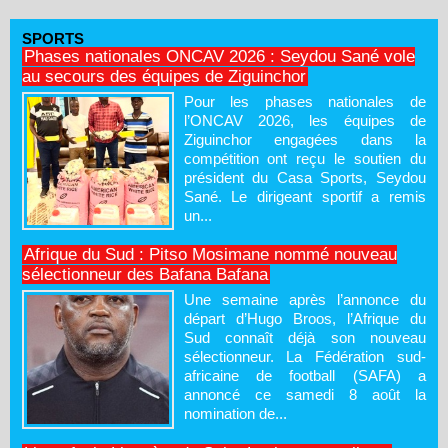
SPORTS
Phases nationales ONCAV 2026 : Seydou Sané vole
au secours des équipes de Ziguinchor
Pour les phases nationales de
l’ONCAV 2026, les équipes de
Ziguinchor engagées dans la
compétition ont reçu le soutien du
président du Casa Sports, Seydou
Sané. Le dirigeant sportif a remis
un...
Afrique du Sud : Pitso Mosimane nommé nouveau
sélectionneur des Bafana Bafana
Une semaine après l’annonce du
départ d’Hugo Broos, l’Afrique du
Sud connaît déjà son nouveau
sélectionneur. La Fédération sud-
africaine de football (SAFA) a
annoncé ce samedi 8 août la
nomination de...