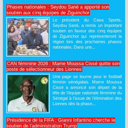
Phases nationales : Seydou Sané a apporté son
soutien aux cinq équipes de Ziguinchor
Le président du Casa Sports,
Seydou Sané, a remis un important
soutien en faveur des cinq équipes
de Ziguinchor qui représenteront la
région lors des prochaines phases
nationales. Dans une...
CAN féminine 2026 : Mame Moussa Cissé quitte son
poste de sélectionneur des Lionnes
Une page se tourne pour le football
féminin sénégalais. Mame Moussa
Cissé a annoncé son départ de la
tête de l’équipe nationale féminine du
Sénégal à l’issue de l’élimination des
Lionnes dès la phase...
Présidence de la FIFA : Gianni Infantino cherche le
soutien de l'administration Trump