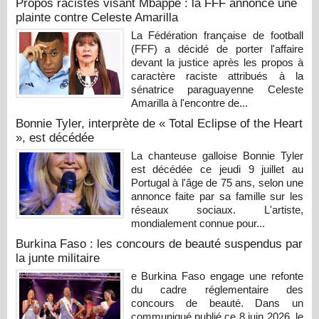
Propos racistes visant Mbappé : la FFF annonce une
plainte contre Celeste Amarilla
La Fédération française de football
(FFF) a décidé de porter l'affaire
devant la justice après les propos à
caractère raciste attribués à la
sénatrice paraguayenne Celeste
Amarilla à l'encontre de...
Bonnie Tyler, interprète de « Total Eclipse of the Heart
», est décédée
La chanteuse galloise Bonnie Tyler
est décédée ce jeudi 9 juillet au
Portugal à l'âge de 75 ans, selon une
annonce faite par sa famille sur les
réseaux sociaux. L'artiste,
mondialement connue pour...
Burkina Faso : les concours de beauté suspendus par
la junte militaire
e Burkina Faso engage une refonte
du cadre réglementaire des
concours de beauté. Dans un
communiqué publié ce 8 juin 2026, le