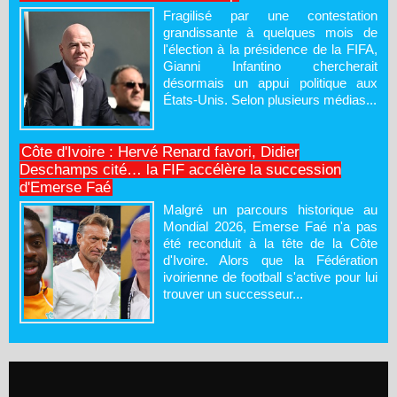
Fragilisé par une contestation
grandissante à quelques mois de
l'élection à la présidence de la FIFA,
Gianni Infantino chercherait
désormais un appui politique aux
États-Unis. Selon plusieurs médias...
Côte d'Ivoire : Hervé Renard favori, Didier
Deschamps cité… la FIF accélère la succession
d'Emerse Faé
Malgré un parcours historique au
Mondial 2026, Emerse Faé n'a pas
été reconduit à la tête de la Côte
d'Ivoire. Alors que la Fédération
ivoirienne de football s'active pour lui
trouver un successeur...