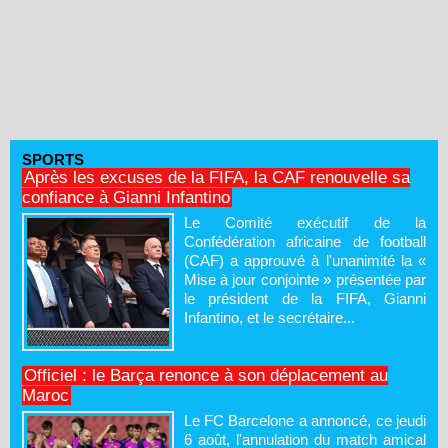
SPORTS
Après les excuses de la FIFA, la CAF renouvelle sa
confiance à Gianni Infantino
Le Comité exécutif de la
Confédération africaine de football
(CAF) a approuvé à l'unanimité la «
Mise à jour conjointe » présentée par
le président de la FIFA, Gianni
Infantino, et le secrétaire...
Officiel : le Barça renonce à son déplacement au
Maroc
Le FC Barcelone a annoncé, ce jeudi
6 août, l'annulation du match amical