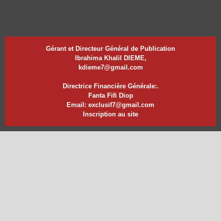
Gérant et Directeur Général de Publication
Ibrahima Khalil DIEME,
kdieme7@gmail.com
Directrice Financière Générale:.
Fanta Fifi Diop
Email: exclusif7@gmail.com
Inscription au site