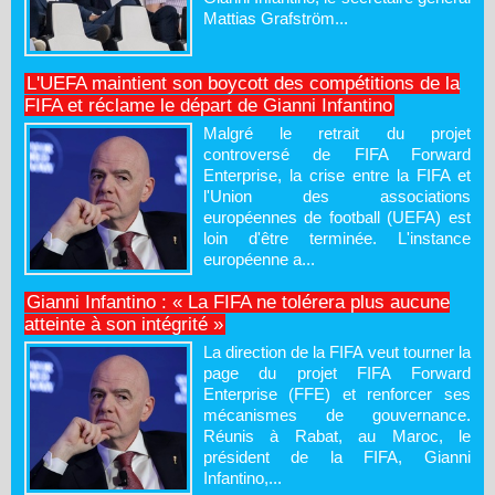
Mattias Grafström...
L'UEFA maintient son boycott des compétitions de la
FIFA et réclame le départ de Gianni Infantino
Malgré le retrait du projet
controversé de FIFA Forward
Enterprise, la crise entre la FIFA et
l'Union des associations
européennes de football (UEFA) est
loin d'être terminée. L'instance
européenne a...
Gianni Infantino : « La FIFA ne tolérera plus aucune
atteinte à son intégrité »
La direction de la FIFA veut tourner la
page du projet FIFA Forward
Enterprise (FFE) et renforcer ses
mécanismes de gouvernance.
Réunis à Rabat, au Maroc, le
président de la FIFA, Gianni
Infantino,...