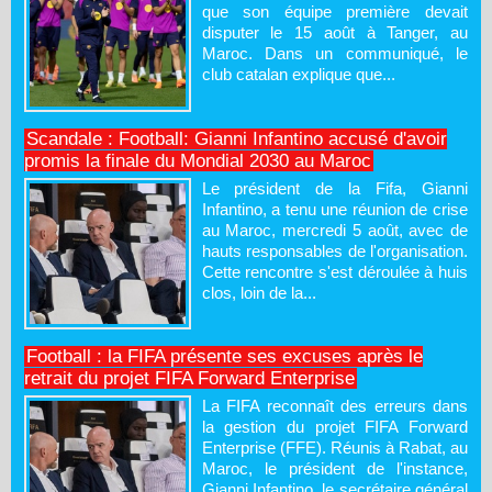
que son équipe première devait
disputer le 15 août à Tanger, au
Maroc. Dans un communiqué, le
club catalan explique que...
Scandale : Football: Gianni Infantino accusé d'avoir
promis la finale du Mondial 2030 au Maroc
Le président de la Fifa, Gianni
Infantino, a tenu une réunion de crise
au Maroc, mercredi 5 août, avec de
hauts responsables de l'organisation.
Cette rencontre s'est déroulée à huis
clos, loin de la...
Football : la FIFA présente ses excuses après le
retrait du projet FIFA Forward Enterprise
La FIFA reconnaît des erreurs dans
la gestion du projet FIFA Forward
Enterprise (FFE). Réunis à Rabat, au
Maroc, le président de l'instance,
Gianni Infantino, le secrétaire général