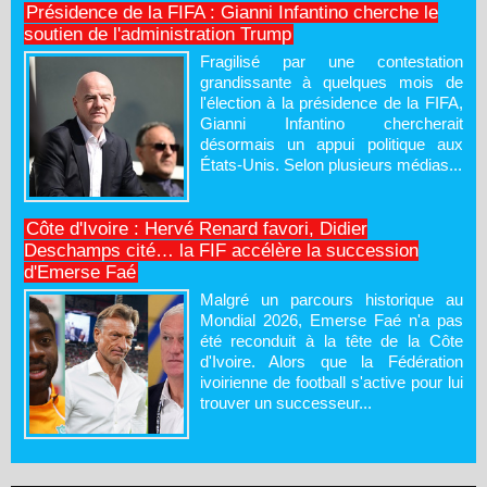
Présidence de la FIFA : Gianni Infantino cherche le
soutien de l'administration Trump
Fragilisé par une contestation
grandissante à quelques mois de
l'élection à la présidence de la FIFA,
Gianni Infantino chercherait
désormais un appui politique aux
États-Unis. Selon plusieurs médias...
Côte d'Ivoire : Hervé Renard favori, Didier
Deschamps cité… la FIF accélère la succession
d'Emerse Faé
Malgré un parcours historique au
Mondial 2026, Emerse Faé n'a pas
été reconduit à la tête de la Côte
d'Ivoire. Alors que la Fédération
ivoirienne de football s'active pour lui
trouver un successeur...