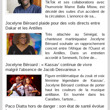
TikTok et ses collaborations avec
l'humoriste Mame Balla Mbow, est
décédé des suites d'un accident de
la circulation. L'annonce de sa...
Jocelyne Béroard plaide pour des vols directs entre
Dakar et les Antilles
Très attachée au Sénégal, la
chanteuse martiniquaise Jocelyne
Béroard souhaite un rapprochement
concret entre l'Afrique de l'Ouest et
les Antilles. Dans un entretien
accordé à Seneweb, l'icône de...
Jocelyne Béroard : « Kassav' continue de vivre
malgré l'absence de Jacob Desvarieux »
Figure emblématique du zouk et voix
féminine légendaire de Kassav',
Jocelyne Béroard continue de porter
haut les couleurs de la musique
antillaise. En tournée dans les
Caraïbes, l'artiste...
Paco Diatta hors de danger : son état de santé évolue