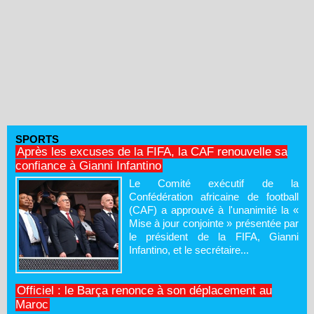
SPORTS
Après les excuses de la FIFA, la CAF renouvelle sa
confiance à Gianni Infantino
Le Comité exécutif de la
Confédération africaine de football
(CAF) a approuvé à l'unanimité la «
Mise à jour conjointe » présentée par
le président de la FIFA, Gianni
Infantino, et le secrétaire...
Officiel : le Barça renonce à son déplacement au
Maroc