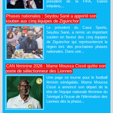
président de la FIFA, Gianni
Infantino,...
Phases nationales : Seydou Sané a apporté son
soutien aux cinq équipes de Ziguinchor
Le président du Casa Sports,
Seydou Sané, a remis un important
soutien en faveur des cinq équipes
de Ziguinchor qui représenteront la
région lors des prochaines phases
nationales. Dans une...
CAN féminine 2026 : Mame Moussa Cissé quitte son
poste de sélectionneur des Lionnes
Une page se tourne pour le football
féminin sénégalais. Mame Moussa
Cissé a annoncé son départ de la
tête de l’équipe nationale féminine du
Sénégal à l’issue de l’élimination des
Lionnes dès la phase...