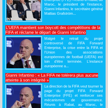
Maroc, le président de l'instance,
Gianni Infantino, le secrétaire général
Mattias Grafström...
L'UEFA maintient son boycott des compétitions de la
FIFA et réclame le départ de Gianni Infantino
Malgré le retrait du projet
controversé de FIFA Forward
Enterprise, la crise entre la FIFA et
l'Union des associations
européennes de football (UEFA) est
loin d'être terminée. L'instance
européenne a...
Gianni Infantino : « La FIFA ne tolérera plus aucune
atteinte à son intégrité »
La direction de la FIFA veut tourner la
page du projet FIFA Forward
Enterprise (FFE) et renforcer ses
mécanismes de gouvernance.
Réunis à Rabat, au Maroc, le