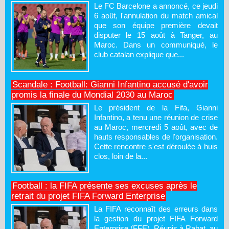
Le FC Barcelone a annoncé, ce jeudi
6 août, l'annulation du match amical
que son équipe première devait
disputer le 15 août à Tanger, au
Maroc. Dans un communiqué, le
club catalan explique que...
Scandale : Football: Gianni Infantino accusé d'avoir
promis la finale du Mondial 2030 au Maroc
Le président de la Fifa, Gianni
Infantino, a tenu une réunion de crise
au Maroc, mercredi 5 août, avec de
hauts responsables de l'organisation.
Cette rencontre s'est déroulée à huis
clos, loin de la...
Football : la FIFA présente ses excuses après le
retrait du projet FIFA Forward Enterprise
La FIFA reconnaît des erreurs dans
la gestion du projet FIFA Forward
Enterprise (FFE). Réunis à Rabat, au