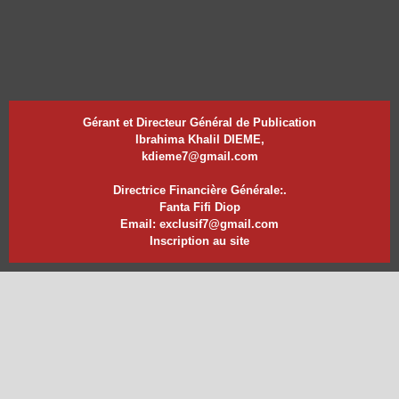
Gérant et Directeur Général de Publication
Ibrahima Khalil DIEME,
kdieme7@gmail.com
Directrice Financière Générale:.
Fanta Fifi Diop
Email: exclusif7@gmail.com
Inscription au site